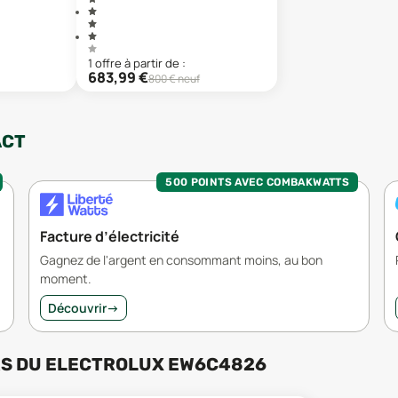
1
offre
à partir de :
683,99
€
800
€ neuf
ACT
500 POINTS AVEC COMBAKWATTS
Facture d’électricité
Gagnez de l'argent en consommant moins, au bon
moment.
Découvrir
→
RS
DU
ELECTROLUX EW6C4826