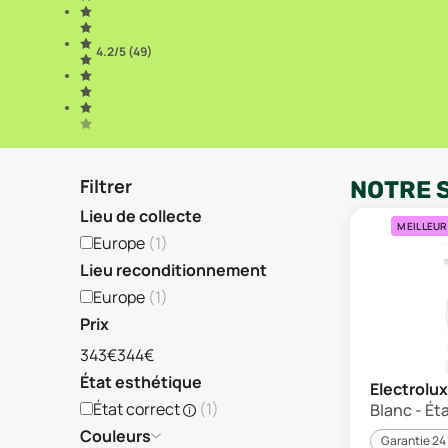
4.2
/5 (
49
)
Filtrer
NOTRE 
Lieu de collecte
MEILLEUR
Europe
(
1
)
Lieu reconditionnement
Europe
(
1
)
Prix
343€
344€
État esthétique
Electrol
État correct
(
1
)
Blanc - Ét
Couleurs
Garantie 24