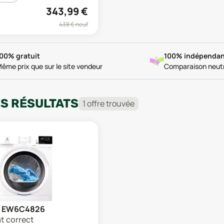
343,99
€
438
€ neuf
00% gratuit
100% indépendan
ême prix que sur le site vendeur
Comparaison neut
ES RÉSULTATS
1
offre
trouvée
ux EW6C4826
at correct