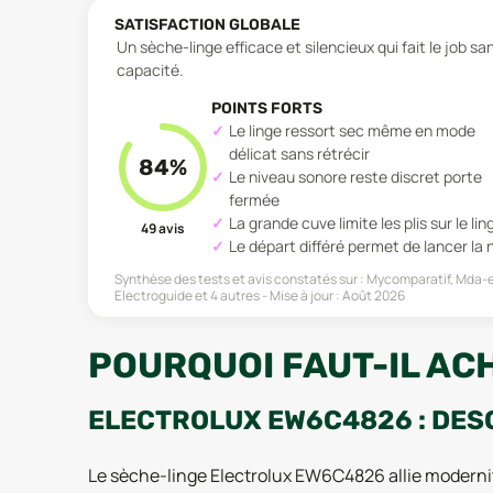
SATISFACTION GLOBALE
Un sèche-linge efficace et silencieux qui fait le job sa
capacité.
POINTS FORTS
Le linge ressort sec même en mode
délicat sans rétrécir
84
%
Le niveau sonore reste discret porte
fermée
La grande cuve limite les plis sur le lin
49
avis
Le départ différé permet de lancer la 
Synthèse des tests et avis constatés sur :
Mycomparatif, Mda-
Electroguide
et 4 autres
Mise à jour :
Août 2026
POURQUOI FAUT-IL AC
ELECTROLUX EW6C4826 : DES
Le sèche-linge Electrolux EW6C4826 allie modernité