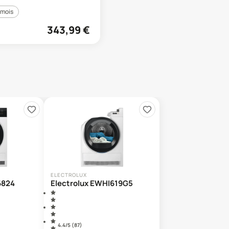
 mois
343,99
€
ELECTROLUX
6824
Electrolux EWHI619G5
4.4
/5 (
87
)