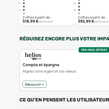
2
offre
s
à partir de :
2
offre
s
à partir de :
518,99
€
395,99
€
650
€ neuf
600
€ neuf
RÉDUISEZ ENCORE PLUS VOTRE IMP
1ER MOIS OFFERT
Compte et épargne
Alignez votre argent et vos valeurs
Découvrir
→
CE QU'EN PENSENT LES UTILISATEU