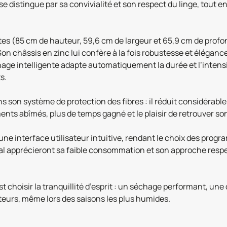
 se distingue par sa convivialité et son respect du linge, tou
es (85 cm de hauteur, 59,6 cm de largeur et 65,9 cm de profon
on châssis en zinc lui confère à la fois robustesse et élégance,
échage intelligente adapte automatiquement la durée et l’inten
s.
 son système de protection des fibres : il réduit considérab
ts abîmés, plus de temps gagné et le plaisir de retrouver son l
 interface utilisateur intuitive, rendant le choix des program
apprécieront sa faible consommation et son approche respectu
t choisir la tranquillité d’esprit : un séchage performant, un
ateurs, même lors des saisons les plus humides.