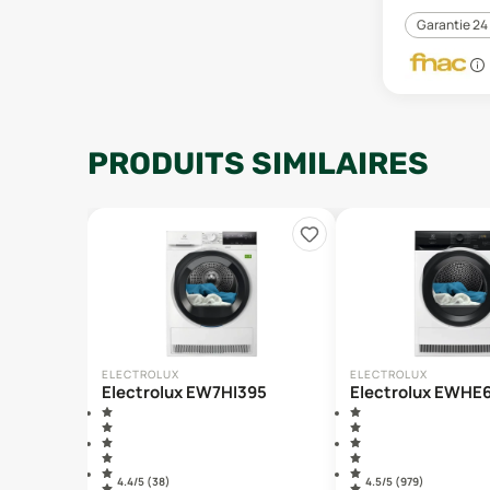
Garantie 24
PRODUITS SIMILAIRES
ELECTROLUX
ELECTROLUX
Electrolux EW7HI395
Electrolux EWHE
4.4
/5 (
38
)
4.5
/5 (
979
)