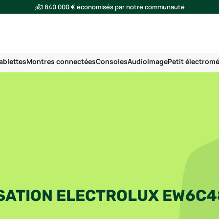
💰
1 840 000 € économisés par notre communauté
🌍
Ensemble, nous avons évité l'émission de 293 tonnes de CO₂
ablettes
Montres connectées
Consoles
Audio
Image
Petit électrom
SATION ELECTROLUX EW6C4