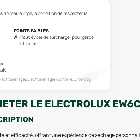
ns abîmer le linge, à condition de respecter la
POINTS FAIBLES
Il faut éviter de surcharger pour garder
l'efficacité
ge
nuit
electromenager, Electromenager-compare, Underdog,
HETER LE ELECTROLUX EW6
CRIPTION
 et efficacité, offrant une expérience de séchage personnali