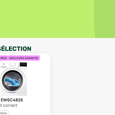
SÉLECTION
 PRIX
MEILLEURE GARANTIE
ux EW6C4826
at correct
 mois