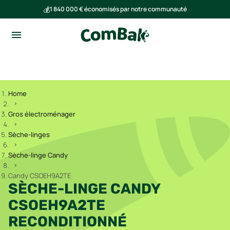
💰
1 840 000 € économisés par notre communauté
🌍
Ensemble, nous avons évité l'émission de 293 tonnes de CO₂
Home
Gros électroménager
Sèche-linges
Sèche-linge Candy
Candy CSOEH9A2TE
SÈCHE-LINGE CANDY
CSOEH9A2TE
RECONDITIONNÉ