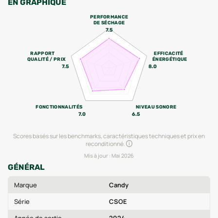
EN GRAPHIQUE
PERFORMANCE
DE SÉCHAGE
7.5
RAPPORT
EFFICACITÉ
QUALITÉ / PRIX
ÉNERGÉTIQUE
7.5
8.0
FONCTIONNALITÉS
NIVEAU SONORE
7.0
6.5
Scores basés sur les benchmarks, caractéristiques techniques et prix en
reconditionné.
Mis à jour :
Mai 2026
GÉNÉRAL
Marque
Candy
Série
CSOE