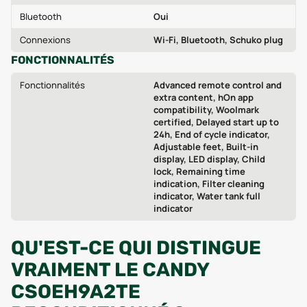
Bluetooth
Oui
Connexions
Wi-Fi, Bluetooth, Schuko plug
FONCTIONNALITÉS
Fonctionnalités
Advanced remote control and
extra content, hOn app
compatibility, Woolmark
certified, Delayed start up to
24h, End of cycle indicator,
Adjustable feet, Built-in
display, LED display, Child
lock, Remaining time
indication, Filter cleaning
indicator, Water tank full
indicator
QU'EST-CE QUI DISTINGUE
VRAIMENT LE CANDY
CSOEH9A2TE