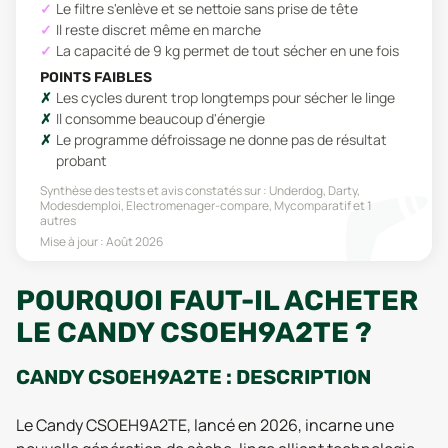
Le filtre s'enlève et se nettoie sans prise de tête
Il reste discret même en marche
La capacité de 9 kg permet de tout sécher en une fois
POINTS FAIBLES
Les cycles durent trop longtemps pour sécher le linge
Il consomme beaucoup d'énergie
Le programme défroissage ne donne pas de résultat
probant
Synthèse des tests et avis constatés sur :
Underdog, Darty,
Modesdemploi, Electromenager-compare, Mycomparatif
et 1
autres
Mise à jour :
Août 2026
POURQUOI FAUT-IL ACHETER
LE CANDY CSOEH9A2TE ?
CANDY CSOEH9A2TE : DESCRIPTION
Le Candy CSOEH9A2TE, lancé en 2026, incarne une