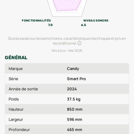
FONCTIONNALITÉS
NIVEAU SONORE
7.0
6.5
Scores basés sur les benchmarks, caractéristiques techniques et prix en
reconditionné.
Mis à jour :
Mai 2026
GÉNÉRAL
Marque
Candy
Série
Smart Pro
Année de sortie
2024
Poids
37.5 kg
Hauteur
850 mm
Largeur
596 mm
Profondeur
465 mm