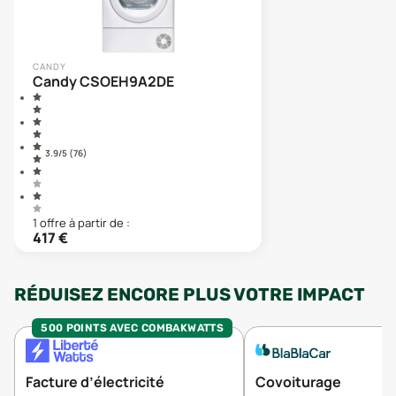
CANDY
Candy CSOEH9A2DE
3.9
/5 (
76
)
1
offre
à partir de :
417
€
RÉDUISEZ ENCORE PLUS VOTRE IMPACT
500 POINTS AVEC COMBAKWATTS
Facture d’électricité
Covoiturage