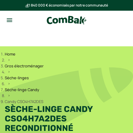
💰
1 840 000 € économisés par notre communauté
🌍
Ensemble, nous avons évité l'émission de 293 tonnes de CO₂
Home
Gros électroménager
Sèche-linges
Sèche-linge Candy
Candy CSO4H7A2DES
SÈCHE-LINGE CANDY
CSO4H7A2DES
RECONDITIONNÉ