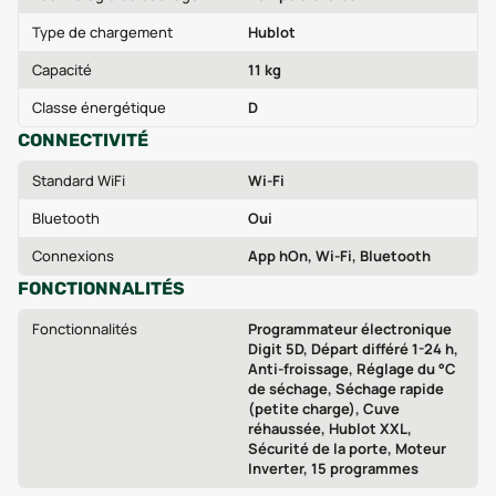
Type de chargement
Hublot
Capacité
11 kg
Classe énergétique
D
CONNECTIVITÉ
Standard WiFi
Wi‑Fi
Bluetooth
Oui
Connexions
App hOn, Wi‑Fi, Bluetooth
FONCTIONNALITÉS
Fonctionnalités
Programmateur électronique
Digit 5D, Départ différé 1-24 h,
Anti-froissage, Réglage du °C
de séchage, Séchage rapide
(petite charge), Cuve
réhaussée, Hublot XXL,
Sécurité de la porte, Moteur
Inverter, 15 programmes