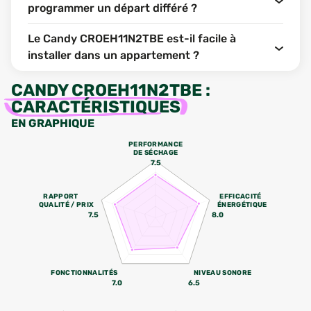
programmer un départ différé ?
Le Candy CROEH11N2TBE est-il facile à
installer dans un appartement ?
CANDY CROEH11N2TBE
:
CARACTÉRISTIQUES
EN GRAPHIQUE
PERFORMANCE
DE SÉCHAGE
7.5
RAPPORT
EFFICACITÉ
QUALITÉ / PRIX
ÉNERGÉTIQUE
7.5
8.0
FONCTIONNALITÉS
NIVEAU SONORE
7.0
6.5