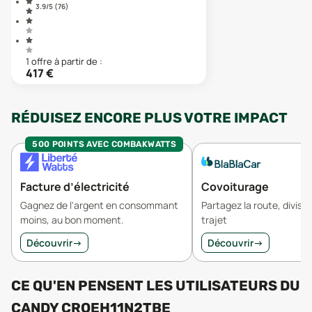
3.9
/5 (
76
)
1
offre
à partir de :
417
€
RÉDUISEZ ENCORE PLUS VOTRE IMPACT
500 POINTS AVEC COMBAKWATTS
Facture d’électricité
Covoiturage
Gagnez de l'argent en consommant
Partagez la route, divisez
moins, au bon moment.
trajet
Découvrir
→
Découvrir
→
CE QU'EN PENSENT LES UTILISATEURS
DU
CANDY CROEH11N2TBE