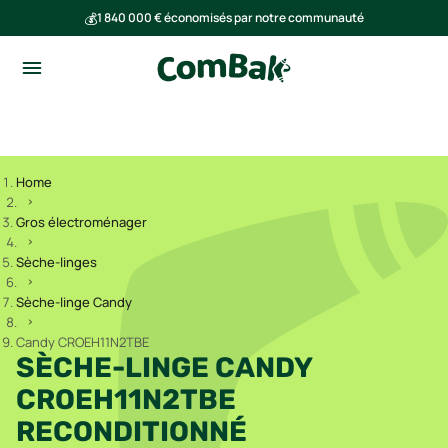
💰
1 840 000 € économisés par notre communauté
🌍
Ensemble, nous avons évité l'émission de 293 tonnes de CO₂
Home
Gros électroménager
Sèche-linges
Sèche-linge Candy
Candy CROEH11N2TBE
SÈCHE-LINGE CANDY
CROEH11N2TBE
RECONDITIONNÉ