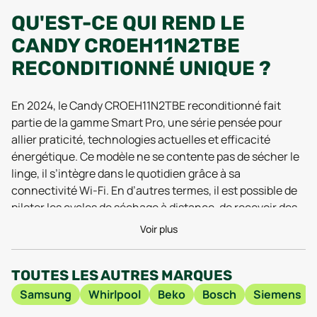
QU'EST-CE QUI REND LE
CANDY CROEH11N2TBE
RECONDITIONNÉ UNIQUE ?
En 2024, le Candy CROEH11N2TBE reconditionné fait
partie de la gamme Smart Pro, une série pensée pour
allier praticité, technologies actuelles et efficacité
énergétique. Ce modèle ne se contente pas de sécher le
linge, il s’intègre dans le quotidien grâce à sa
connectivité Wi-Fi. En d’autres termes, il est possible de
piloter les cycles de séchage à distance, de recevoir des
notifications ou d’adapter les programmes selon son
Voir plus
mode de vie, le tout depuis une application intuitive. Les
tests de performance menés en 2025 soulignent
TOUTES LES AUTRES MARQUES
d’ailleurs la stabilité de la connexion sur plusieurs
réseaux domestiques et la simplicité d’utilisation de
Samsung
Whirlpool
Beko
Bosch
Siemens
l’interface, même pour les moins technophiles.