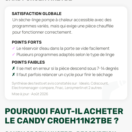
SATISFACTION GLOBALE
Un sèche-linge pompe à chaleur accessible avec des
programmes variés, mais qui exige une pièce chauffée
pour fonctionner correctement.
POINTS FORTS
Le réservoir d'eau dans la porte se vide facilement
Plusieurs programmes adaptés selon le type de linge
POINTS FAIBLES
Il se met en erreur si la pièce descend sous 7-14 degrés
Il faut parfois relancer un cycle pour finir le séchage
Synthèse des tests et avis constatés sur :
Idealo, Cdiscount,
Electromenager-compare, Fnac, Leroymerlin
et 2 autres
Mise à jour :
Août 2026
POURQUOI FAUT-IL ACHETER
LE CANDY CROEH11N2TBE ?