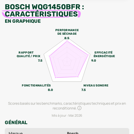
BOSCH WQG1450BFR
:
CARACTÉRISTIQUES
EN GRAPHIQUE
PERFORMANCE
DE SÉCHAGE
8.5
RAPPORT
EFFICACITÉ
QUALITÉ / PRIX
ÉNERGÉTIQUE
7.5
9.0
FONCTIONNALITÉS
NIVEAU SONORE
8.0
7.5
Scores basés sur les benchmarks, caractéristiques techniques et prix en
reconditionné.
Mis à jour :
Mai 2026
GÉNÉRAL
Marque
Bosch