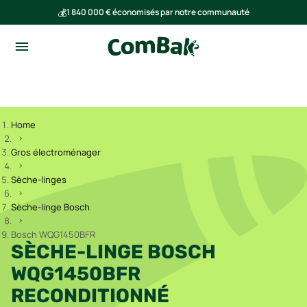
💰
1 840 000 € économisés par notre communauté
🌍
Ensemble, nous avons évité l'émission de 293 tonnes de CO₂
Home
Gros électroménager
Sèche-linges
Sèche-linge Bosch
Bosch WQG1450BFR
SÈCHE-LINGE BOSCH
WQG1450BFR
RECONDITIONNÉ