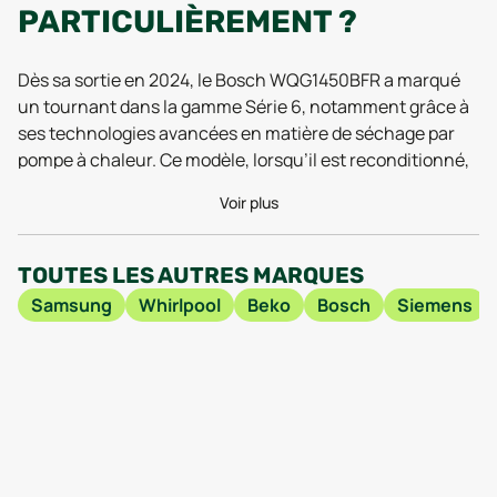
PARTICULIÈREMENT ?
Dès sa sortie en 2024, le Bosch WQG1450BFR a marqué
un tournant dans la gamme Série 6, notamment grâce à
ses technologies avancées en matière de séchage par
pompe à chaleur. Ce modèle, lorsqu’il est reconditionné,
conserve tous les atouts qui font sa réputation tout en y
Voir plus
ajoutant une dimension éco-responsable qui séduit de
plus en plus d’utilisateurs. Côté installation, son format
compact, avec une hauteur de 84,2 cm et une
TOUTES LES AUTRES MARQUES
profondeur de 61,3 cm, s’adapte aisément à la plupart des
Samsung
Whirlpool
Beko
Bosch
Siemens
buanderies, tout en offrant une grande capacité de
séchage. Les derniers retours d’utilisateurs en 2025
saluent d’ailleurs la facilité d’intégration du Bosch
WQG1450BFR reconditionné dans les espaces restreints,
sans compromis sur la performance.
Sur le plan technique, les tests réalisés en 2025