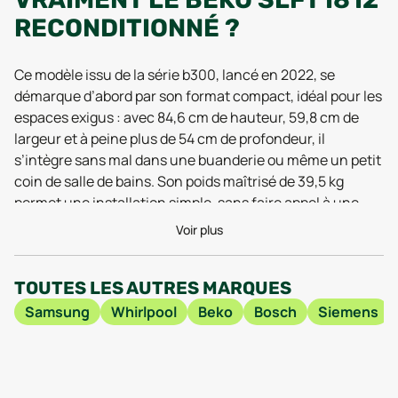
RECONDITIONNÉ ?
Ce modèle issu de la série b300, lancé en 2022, se
démarque d’abord par son format compact, idéal pour les
espaces exigus : avec 84,6 cm de hauteur, 59,8 cm de
largeur et à peine plus de 54 cm de profondeur, il
s’intègre sans mal dans une buanderie ou même un petit
coin de salle de bains. Son poids maîtrisé de 39,5 kg
permet une installation simple, sans faire appel à une
armée de déménageurs. Mais la vraie force du Beko
Voir plus
SLFT1812 reconditionné, c’est de combiner praticité et
robustesse, tout en affichant une fiabilité remarquée
TOUTES LES AUTRES MARQUES
lors des tests 2025, où les utilisateurs saluent sa
constance sur les cycles répétés et la qualité de
Samsung
Whirlpool
Beko
Bosch
Siemens
séchage, même pour les textiles les plus délicats.
Côté performance, le Beko SLFT1812 reconditionné n’a
rien à envier aux modèles neufs. Grâce à la technologie