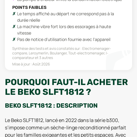
POINTS FAIBLES
Le temps affiché au départ ne correspond pas à la
durée réelle
La machine vibre fort lors des essorages à haute
vitesse
Pas de notice d'utilisation fournie avec l'appareil
Synthèse des tests et avis constatés sur :
Electromenager-
compare, Leroymerlin, Boulanger, Tout-electromenager, I-
comparateur
et 3 autres
Mise à jour :
Août 2026
POURQUOI FAUT-IL ACHETER
LE BEKO SLFT1812 ?
BEKO SLFT1812 : DESCRIPTION
Le Beko SLFT1812, lancé en 2022 dans la série b300,
s’impose comme un sèche-linge reconditionné parfait
pour les familles exigeantes et les petits espaces. Avec