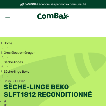
💰
1 840 000 € économisés par notre communauté
🌍
Ensemble, nous avons évité l'émission de 293 tonnes de CO₂
Home
Gros électroménager
Sèche-linges
Sèche-linge Beko
Beko SLFT1812
SÈCHE-LINGE BEKO
SLFT1812 RECONDITIONNÉ