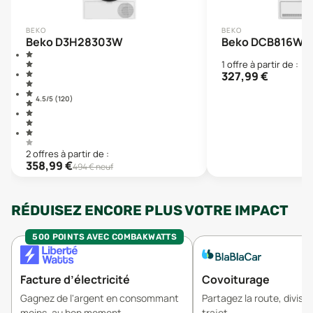
BEKO
BEKO
Beko D3H28303W
Beko DCB816W
1
offre
à partir de :
327,99
€
4.5
/5 (
120
)
2
offre
s
à partir de :
358,99
€
494
€ neuf
RÉDUISEZ ENCORE PLUS VOTRE IMPACT
500 POINTS AVEC COMBAKWATTS
Facture d’électricité
Covoiturage
Gagnez de l'argent en consommant
Partagez la route, divisez
moins, au bon moment.
trajet