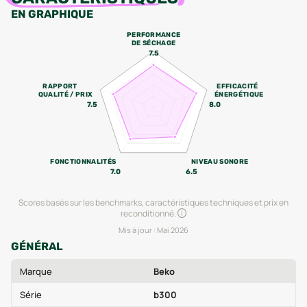
EN GRAPHIQUE
PERFORMANCE
DE SÉCHAGE
7.5
RAPPORT
EFFICACITÉ
QUALITÉ / PRIX
ÉNERGÉTIQUE
7.5
8.0
FONCTIONNALITÉS
NIVEAU SONORE
7.0
6.5
Scores basés sur les benchmarks, caractéristiques techniques et prix en
reconditionné.
Mis à jour :
Mai 2026
GÉNÉRAL
Marque
Beko
Série
b300