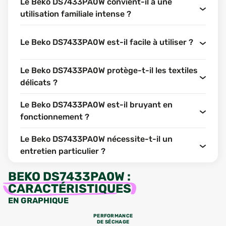
Le Beko DS7433PA0W convient-il à une
utilisation familiale intense ?
Le Beko DS7433PA0W est-il facile à utiliser ?
Le Beko DS7433PA0W protège-t-il les textiles
délicats ?
Le Beko DS7433PA0W est-il bruyant en
fonctionnement ?
Le Beko DS7433PA0W nécessite-t-il un
entretien particulier ?
BEKO DS7433PA0W
:
CARACTÉRISTIQUES
EN GRAPHIQUE
PERFORMANCE
DE SÉCHAGE