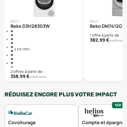
BEKO
BEKO
Beko D3H28303W
Beko DM7412G
1
offre
à partir de :
382,99
€
449
€ neuf
4.5
/5 (
120
)
2
offre
s
à partir de :
358,99
€
494
€ neuf
RÉDUISEZ ENCORE PLUS VOTRE IMPACT
1ER MO
Covoiturage
Compte et épargne