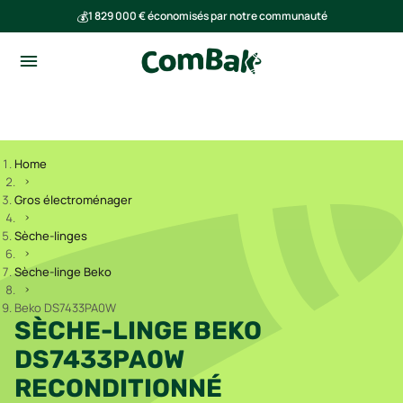
💰
1 829 000 € économisés par notre communauté
🌍
Ensemble, nous avons évité l'émission de 291 tonnes de CO₂
Home
Gros électroménager
Sèche-linges
Sèche-linge Beko
Beko DS7433PA0W
SÈCHE-LINGE BEKO
DS7433PA0W
RECONDITIONNÉ