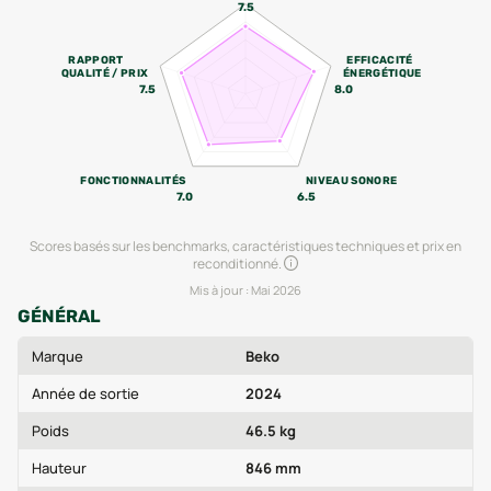
7.5
RAPPORT
EFFICACITÉ
QUALITÉ / PRIX
ÉNERGÉTIQUE
7.5
8.0
FONCTIONNALITÉS
NIVEAU SONORE
7.0
6.5
Scores basés sur les benchmarks, caractéristiques techniques et prix en
reconditionné.
Mis à jour :
Mai 2026
GÉNÉRAL
Marque
Beko
Année de sortie
2024
Poids
46.5 kg
Hauteur
846 mm