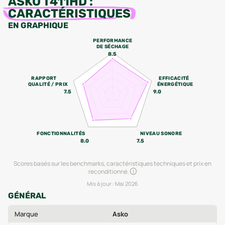
ASKO T411HD
:
CARACTÉRISTIQUES
EN GRAPHIQUE
PERFORMANCE
DE SÉCHAGE
8.5
RAPPORT
EFFICACITÉ
QUALITÉ / PRIX
ÉNERGÉTIQUE
7.5
9.0
FONCTIONNALITÉS
NIVEAU SONORE
8.0
7.5
Scores basés sur les benchmarks, caractéristiques techniques et prix en
reconditionné.
Mis à jour :
Mai 2026
GÉNÉRAL
Marque
Asko