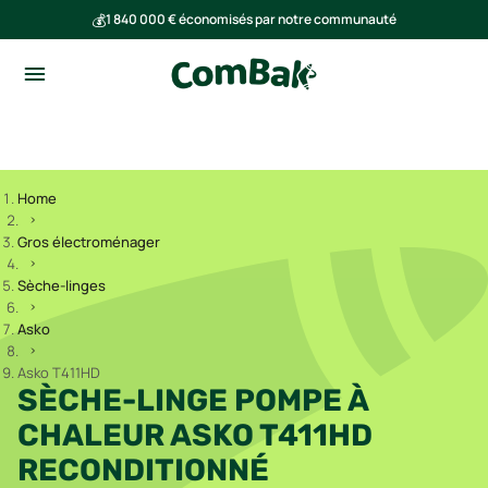
💰
1 840 000 € économisés par notre communauté
🌍
Ensemble, nous avons évité l'émission de 293 tonnes de CO₂
Home
Gros électroménager
Sèche-linges
Asko
Asko T411HD
SÈCHE-LINGE POMPE À
CHALEUR ASKO T411HD
RECONDITIONNÉ