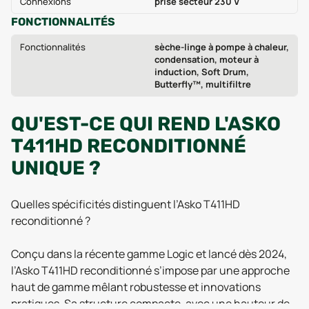
Connexions
prise secteur 230 V
FONCTIONNALITÉS
Fonctionnalités
sèche-linge à pompe à chaleur,
condensation, moteur à
induction, Soft Drum,
Butterfly™, multifiltre
QU'EST-CE QUI REND L'ASKO
T411HD RECONDITIONNÉ
UNIQUE ?
Quelles spécificités distinguent l’Asko T411HD
reconditionné ?
Conçu dans la récente gamme Logic et lancé dès 2024,
l’Asko T411HD reconditionné s’impose par une approche
haut de gamme mêlant robustesse et innovations
pratiques. Sa structure compacte, avec une hauteur de