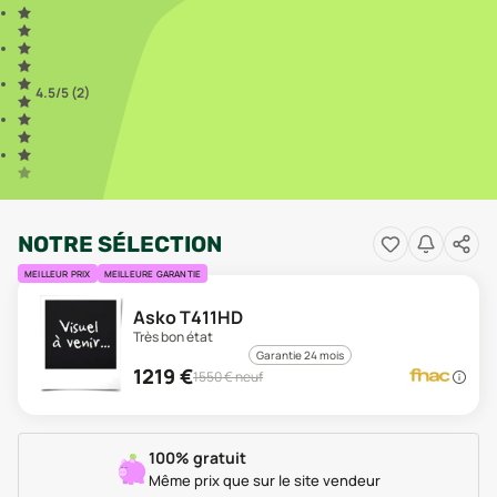
4.5
/5 (
2
)
NOTRE SÉLECTION
MEILLEUR PRIX
MEILLEURE GARANTIE
Asko T411HD
Très bon état
Garantie 24 mois
1219
€
1550
€ neuf
100% gratuit
Même prix que sur le site vendeur