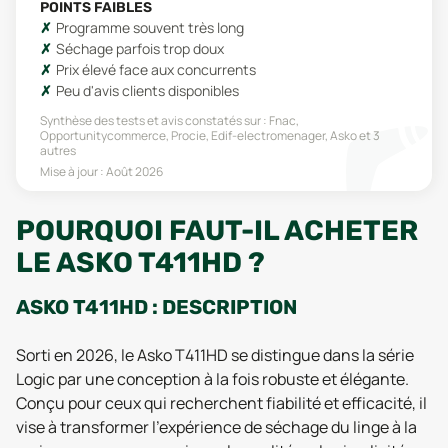
POINTS FAIBLES
Programme souvent très long
Séchage parfois trop doux
Prix élevé face aux concurrents
Peu d'avis clients disponibles
Synthèse des tests et avis constatés sur :
Fnac,
Opportunitycommerce, Procie, Edif-electromenager, Asko
et 3
autres
Mise à jour :
Août 2026
POURQUOI FAUT-IL ACHETER
LE ASKO T411HD ?
ASKO T411HD : DESCRIPTION
Sorti en 2026, le Asko T411HD se distingue dans la série
Logic par une conception à la fois robuste et élégante.
Conçu pour ceux qui recherchent fiabilité et efficacité, il
vise à transformer l'expérience de séchage du linge à la