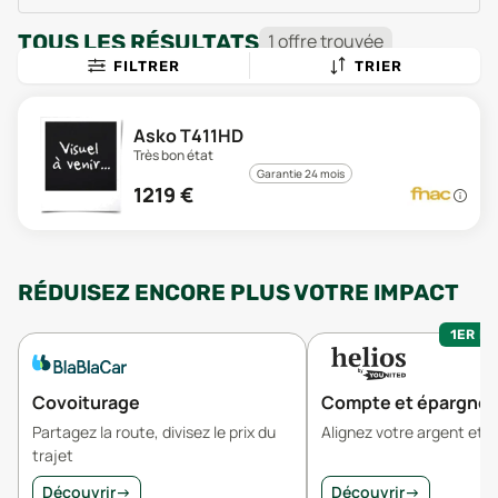
TOUS LES RÉSULTATS
1
offre
trouvée
FILTRER
TRIER
Asko T411HD
Très bon état
Garantie 24 mois
1219
€
RÉDUISEZ ENCORE PLUS VOTRE IMPACT
1ER MO
Covoiturage
Compte et épargne
Partagez la route, divisez le prix du
Alignez votre argent et v
trajet
Découvrir
→
Découvrir
→