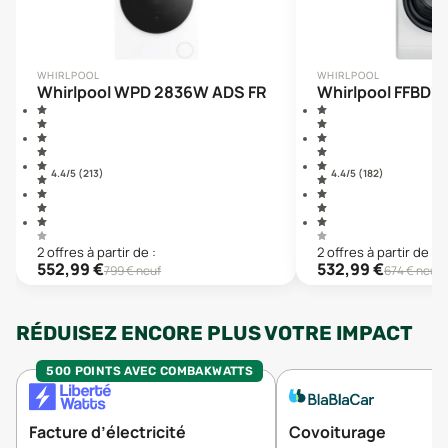
WHIRLPOOL
WHIRLPOOL
Whirlpool WPD 2836W ADS FR
Whirlpool FFBD1
4.4
/5 (
213
)
4.4
/5 (
182
)
2
offre
s
à partir de :
2
offre
s
à partir de :
552,99
€
532,99
€
799
€ neuf
674
€ neuf
RÉDUISEZ ENCORE PLUS VOTRE IMPACT
500 POINTS AVEC COMBAKWATTS
Facture d’électricité
Covoiturage