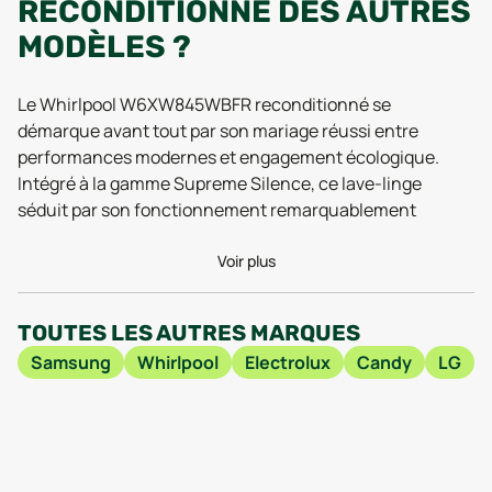
RECONDITIONNÉ DES AUTRES
MODÈLES ?
Le Whirlpool W6XW845WBFR reconditionné se
démarque avant tout par son mariage réussi entre
performances modernes et engagement écologique.
Intégré à la gamme Supreme Silence, ce lave-linge
séduit par son fonctionnement remarquablement
silencieux, un atout confirmé par les retours
d’utilisateurs en 2025 qui saluent la discrétion de
Voir plus
l’appareil, même lors de cycles intensifs. Son design
compact, avec une hauteur de 845 mm et une largeur
TOUTES LES AUTRES MARQUES
raisonnable d’environ 60 cm, permet de l’installer
Samsung
Whirlpool
Electrolux
Candy
LG
facilement dans la majorité des buanderies urbaines
sans sacrifier la capacité ou la stabilité (le poids de 73 kg
y contribuant nettement).
Du côté technique, le modèle brille par l’intégration