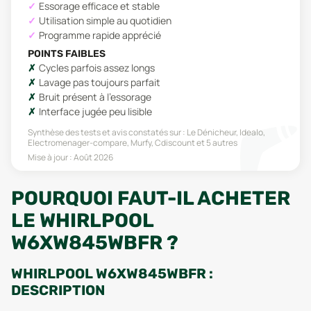
Essorage efficace et stable
Utilisation simple au quotidien
Programme rapide apprécié
POINTS FAIBLES
Cycles parfois assez longs
Lavage pas toujours parfait
Bruit présent à l'essorage
Interface jugée peu lisible
Synthèse des tests et avis constatés sur :
Le Dénicheur, Idealo,
Electromenager-compare, Murfy, Cdiscount
et 5 autres
Mise à jour :
Août 2026
POURQUOI FAUT-IL ACHETER
LE WHIRLPOOL
W6XW845WBFR ?
WHIRLPOOL W6XW845WBFR :
DESCRIPTION