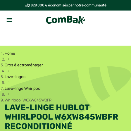
💰
1 829 000 € économisés par notre communauté
🌍
Ensemble, nous avons évité l'émission de 291 tonnes de CO₂
Home
Gros électroménager
Lave-linges
Lave-linge Whirlpool
Whirlpool W6XW845WBFR
LAVE-LINGE HUBLOT
WHIRLPOOL W6XW845WBFR
RECONDITIONNÉ