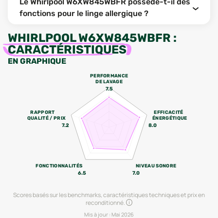
Le Whirlpool W6XW845WBFR possède-t-il des
fonctions pour le linge allergique ?
WHIRLPOOL W6XW845WBFR
:
CARACTÉRISTIQUES
EN GRAPHIQUE
PERFORMANCE
DE LAVAGE
7.5
RAPPORT
EFFICACITÉ
QUALITÉ / PRIX
ÉNERGÉTIQUE
7.2
8.0
FONCTIONNALITÉS
NIVEAU SONORE
6.5
7.0
Scores basés sur les benchmarks, caractéristiques techniques et prix en
reconditionné.
Mis à jour :
Mai 2026