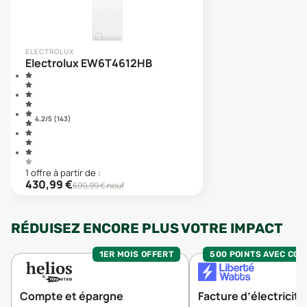
ELECTROLUX
Electrolux EW6T4612HB
4.2
/5 (
143
)
1
offre
à partir de :
430,99
€
699,99
€ neuf
RÉDUISEZ ENCORE PLUS VOTRE IMPACT
1ER MOIS OFFERT
500 POINTS AVEC CO
Compte et épargne
Facture d’électricité