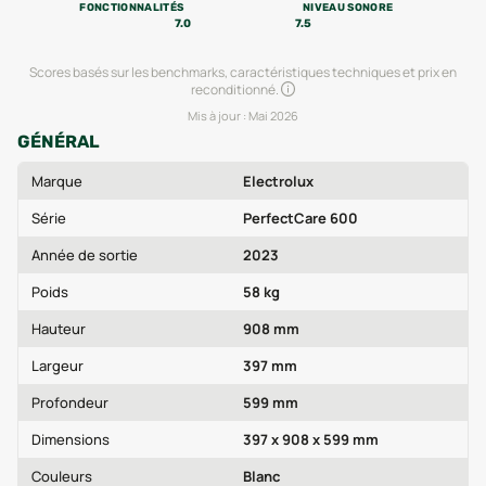
FONCTIONNALITÉS
NIVEAU SONORE
7.0
7.5
Scores basés sur les benchmarks, caractéristiques techniques et prix en
reconditionné.
Mis à jour :
Mai 2026
GÉNÉRAL
Marque
Electrolux
Série
PerfectCare 600
Année de sortie
2023
Poids
58 kg
Hauteur
908 mm
Largeur
397 mm
Profondeur
599 mm
Dimensions
397 x 908 x 599 mm
Couleurs
Blanc