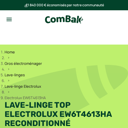
💰
1 840 000 € économisés par notre communauté
🌍
Ensemble, nous avons évité l'émission de 293 tonnes de CO₂
Home
Gros électroménager
Lave-linges
Lave-linge Electrolux
Electrolux EW6T4613HA
LAVE-LINGE TOP
ELECTROLUX EW6T4613HA
RECONDITIONNÉ