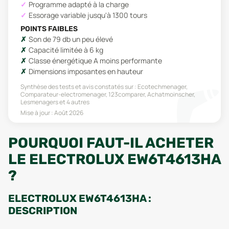
Programme adapté à la charge
Essorage variable jusqu'à 1300 tours
POINTS FAIBLES
Son de 79 db un peu élevé
Capacité limitée à 6 kg
Classe énergétique A moins performante
Dimensions imposantes en hauteur
Synthèse des tests et avis constatés sur :
Ecotechmenager,
Comparateur-electromenager, 123comparer, Achatmoinscher,
Lesmenagers
et 4 autres
Mise à jour :
Août 2026
POURQUOI FAUT-IL ACHETER
LE ELECTROLUX EW6T4613HA
?
ELECTROLUX EW6T4613HA :
DESCRIPTION