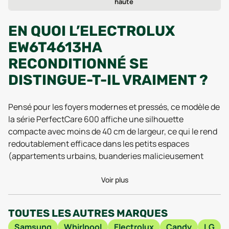
haute
EN QUOI L’ELECTROLUX
EW6T4613HA
RECONDITIONNÉ SE
DISTINGUE-T-IL VRAIMENT ?
Pensé pour les foyers modernes et pressés, ce modèle de
la série PerfectCare 600 affiche une silhouette
compacte avec moins de 40 cm de largeur, ce qui le rend
redoutablement efficace dans les petits espaces
(appartements urbains, buanderies malicieusement
optimisées). Son gabarit de 90,8 cm de hauteur et près
de 59,9 cm de profondeur en fait un véritable champion
Voir plus
du gain de place, sans rien sacrifier à la capacité de
lavage. Pour un appareil pesant 58 kg, sa stabilité reste
TOUTES LES AUTRES MARQUES
exemplaire, même lors des cycles d’essorage intensif,
Samsung
Whirlpool
Electrolux
Candy
LG