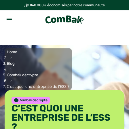
💰
1 840 000 € économisés par notre communauté
🌍
Ensemble, nous avons évité l'émission de 293 tonnes de CO₂
Home
Blog
Combak décrypte
C’est quoi une entreprise de l’ESS ?
Combak décrypte
C’EST QUOI UNE
ENTREPRISE DE L’ESS
?