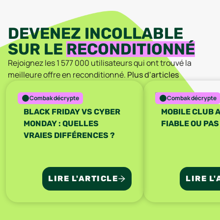
DEVENEZ INCOLLABLE
SUR LE
RECONDITIONNÉ
Rejoignez les
1 577 000
utilisateurs qui ont trouvé la
meilleure offre en reconditionné.
Plus d'articles
Combak décrypte
Combak décrypte
BLACK FRIDAY VS CYBER
MOBILE CLUB A
MONDAY : QUELLES
FIABLE OU PAS
VRAIES DIFFÉRENCES ?
LIRE L'ARTICLE
LIRE L