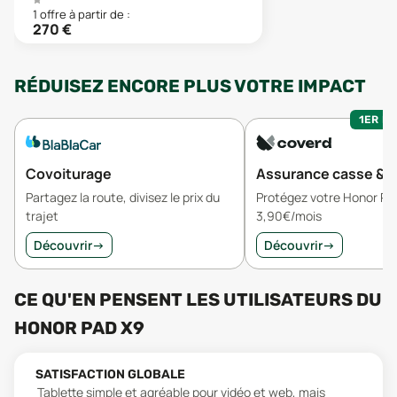
1
offre
à partir de :
270
€
RÉDUISEZ ENCORE PLUS VOTRE IMPACT
1ER MO
Covoiturage
Assurance casse & v
Partagez la route, divisez le prix du
Protégez votre Honor Pa
trajet
3,90€/mois
Découvrir
→
Découvrir
→
CE QU'EN PENSENT LES UTILISATEURS
DU
HONOR PAD X9
SATISFACTION GLOBALE
Tablette simple et agréable pour vidéo et web, mais