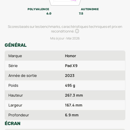
POLYVALENCE
AUTONOMIE
6.0
7.5
Scores basés sur les benchmarks, caractéristiques techniques et prix en
reconditionné.
Mis à jour :
Mai 2026
GÉNÉRAL
Marque
Honor
Série
Pad X9
Année de sortie
2023
Poids
495 g
Hauteur
267.3 mm
Largeur
167.4 mm
Profondeur
6.9 mm
ÉCRAN