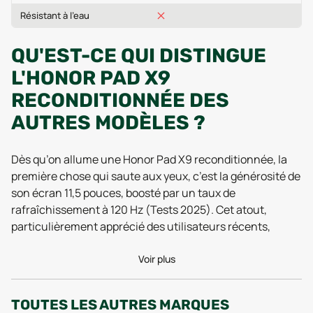
Résistant à l'eau
QU'EST-CE QUI DISTINGUE
L'HONOR PAD X9
RECONDITIONNÉE DES
AUTRES MODÈLES ?
Dès qu’on allume une Honor Pad X9 reconditionnée, la
première chose qui saute aux yeux, c’est la générosité de
son écran 11,5 pouces, boosté par un taux de
rafraîchissement à 120 Hz (Tests 2025). Cet atout,
particulièrement apprécié des utilisateurs récents,
transforme la navigation web, la lecture et le streaming
en un vrai plaisir, même après reconditionnement.
Voir plus
L’affichage reste fluide et la luminosité s’ajuste
parfaitement, que ce soit pour bouquiner en soirée ou
TOUTES LES AUTRES MARQUES
profiter de vidéos en plein jour. Côté audio, la tablette ne