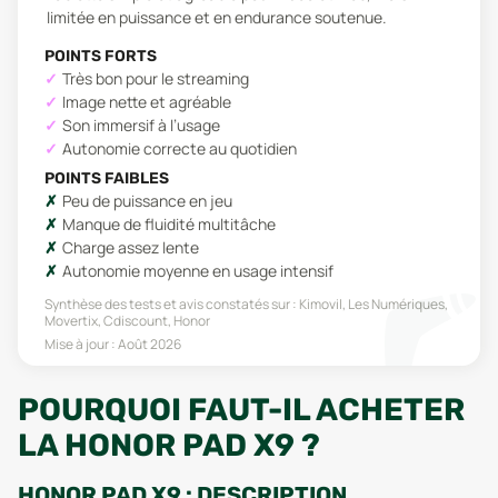
limitée en puissance et en endurance soutenue.
POINTS FORTS
Très bon pour le streaming
Image nette et agréable
Son immersif à l’usage
Autonomie correcte au quotidien
POINTS FAIBLES
Peu de puissance en jeu
Manque de fluidité multitâche
Charge assez lente
Autonomie moyenne en usage intensif
Synthèse des tests et avis constatés sur :
Kimovil, Les Numériques,
Movertix, Cdiscount, Honor
Mise à jour :
Août 2026
POURQUOI FAUT-IL ACHETER
LA HONOR PAD X9 ?
HONOR PAD X9 : DESCRIPTION