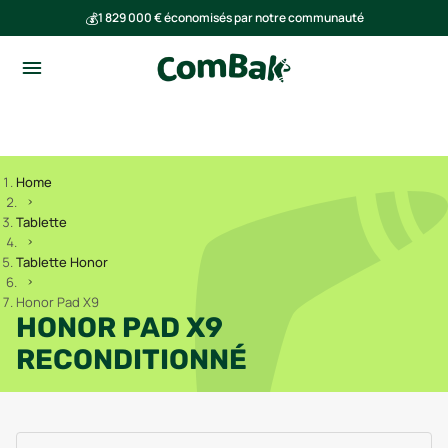
💰
1 829 000 € économisés par notre communauté
🌍
Ensemble, nous avons évité l'émission de 291 tonnes de CO₂
Home
Tablette
Tablette Honor
Honor Pad X9
HONOR PAD X9
RECONDITIONNÉ