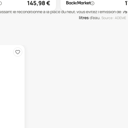
145,98
€
1
issant le reconditionné à la place du neuf, vous évitez l'émission de
75
litres
d'eau
.
Source : ADEME