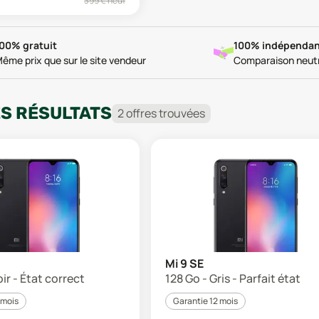
399
€ neuf
00% gratuit
100% indépendan
ême prix que sur le site vendeur
Comparaison neut
ES RÉSULTATS
2
offre
s
trouvée
s
Mi 9 SE
ir - État correct
128 Go - Gris - Parfait état
 mois
Garantie 12 mois