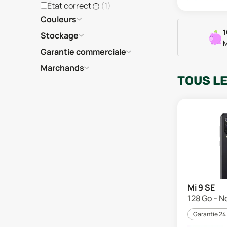
État correct
(
1
)
Couleurs
1
Stockage
M
Garantie commerciale
Marchands
TOUS L
Mi 9 SE
128 Go - No
Garantie 24