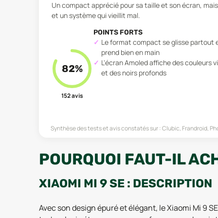
Un compact apprécié pour sa taille et son écran, mais
et un système qui vieillit mal.
POINTS FORTS
Le format compact se glisse partout 
prend bien en main
L'écran Amoled affiche des couleurs v
82
%
et des noirs profonds
152
avis
Synthèse des tests et avis constatés sur :
Clubic, Frandroid, P
POURQUOI FAUT-IL ACHE
XIAOMI MI 9 SE : DESCRIPTION
Avec son design épuré et élégant, le Xiaomi Mi 9