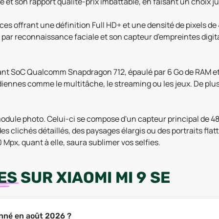
t son rapport qualité-prix imbattable, en faisant un choix jud
es offrant une définition Full HD+ et une densité de pixels d
 par reconnaissance faciale et son capteur d'empreintes digital
sant SoC Qualcomm Snapdragon 712, épaulé par 6 Go de RAM et 
diennes comme le multitâche, le streaming ou les jeux. De plu
module photo. Celui-ci se compose d'un capteur principal de 48
des clichés détaillés, des paysages élargis ou des portraits fl
 Mpx, quant à elle, saura sublimer vos selfies.
ES
SUR
XIAOMI MI 9 SE
ionné en août 2026 ?