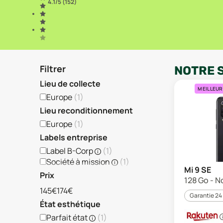
4.1
/5 (
152
)
Filtrer
NOTRE 
Lieu de collecte
MEILLEUR
Europe
(
1
)
Lieu reconditionnement
Europe
(
1
)
Labels entreprise
Label B-Corp
(
1
)
Société à mission
(
1
)
Mi 9 SE
Prix
128 Go - No
145€
174€
Garantie 24
État esthétique
Parfait état
(
1
)