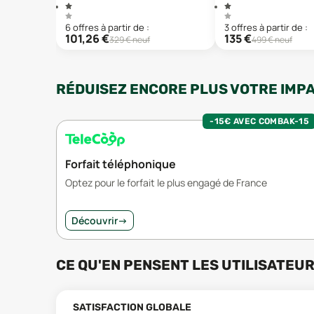
6
offre
s
à partir de :
3
offre
s
à partir de :
101,26
€
135
€
329
€ neuf
499
€ neuf
RÉDUISEZ ENCORE PLUS VOTRE IMP
-15€ AVEC COMBAK-15
Forfait téléphonique
Optez pour le forfait le plus engagé de France
Découvrir
→
CE QU'EN PENSENT LES UTILISATEU
SATISFACTION GLOBALE