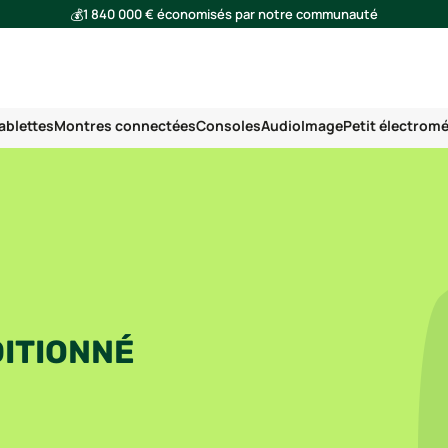
💰
1 840 000 € économisés par notre communauté
🌍
Ensemble, nous avons évité l'émission de 293 tonnes de CO₂
ablettes
Montres connectées
Consoles
Audio
Image
Petit électrom
DITIONNÉ