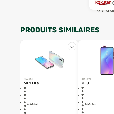
♻️
En chois
PRODUITS SIMILAIRES
XIAOMI
XIAOMI
Mi 9 Lite
Mi 9
4.4
/5 (
49
)
4.5
/5 (
30
)