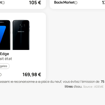
105
€
1
 Edge
ait état
égales
169,98
€
issant le reconditionné à la place du neuf, vous évitez l'émission de
75
litres
d'eau
.
Source : ADEME