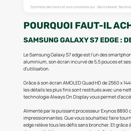
Synthèse des tests et avis constatés sur :
Back Market, Backma
POURQUOI FAUT-IL AC
SAMSUNG GALAXY S7 EDGE : D
Le Samsung Galaxy S7 edge est l'un des smartphon
aluminium, son écran incurvé de 5,5 pouces et ses
d'utilisation.
Grâce à son écran AMOLED Quad HD de 2560 x 1440 p
les détails les plus fins sont restitués avec une ne
technologie Always On Display vous permet d'accéde
Alimenté par le puissant processeur Exynos 8890 o
impressionnantes. Que vous souhaitiez faire tourne
edge relève tous les défis sans broncher. Et grâce 