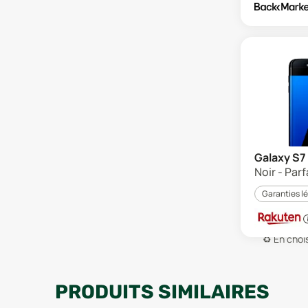
Galaxy S7
Noir - Parf
Garanties l
♻️
En chois
PRODUITS SIMILAIRES