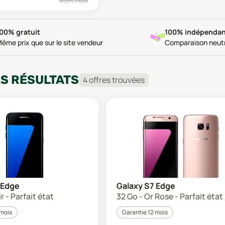
699
€ neuf
00% gratuit
100% indépendan
ême prix que sur le site vendeur
Comparaison neut
ES RÉSULTATS
4
offre
s
trouvée
s
 Edge
Galaxy S7 Edge
r - Parfait état
32 Go - Or Rose - Parfait état
 mois
Garantie 12 mois