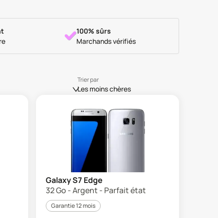
t
100% sûrs
re
Marchands vérifiés
Trier par
Les moins chères
Galaxy S7 Edge
32 Go - Argent - Parfait état
Garantie 12 mois