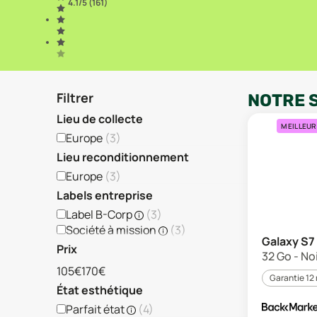
4.1
/5 (
161
)
Filtrer
NOTRE 
Lieu de collecte
MEILLEUR
Europe
(
3
)
Lieu reconditionnement
Europe
(
3
)
Labels entreprise
Label B-Corp
(
3
)
Société à mission
(
3
)
Galaxy S7
Prix
32 Go - Noi
105€
170€
Garantie 12
État esthétique
Parfait état
(
4
)