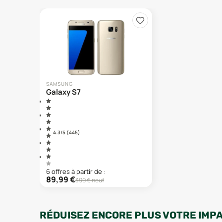
SAMSUNG
Galaxy S7
4.3
/5 (
445
)
6
offre
s
à partir de :
89,99
€
399
€ neuf
RÉDUISEZ ENCORE PLUS VOTRE IMP