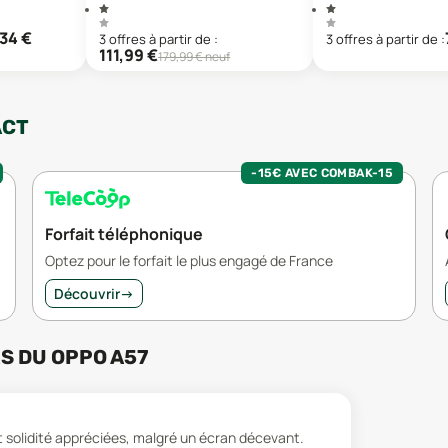
134
€
3
offre
s
à partir de :
3
offre
s
à partir de :
111,99
€
179,99
€ neuf
ACT
-15€ AVEC COMBAK-15
Forfait téléphonique
Optez pour le forfait le plus engagé de France
Découvrir
→
RS
DU
OPPO A57
olidité appréciées, malgré un écran décevant.