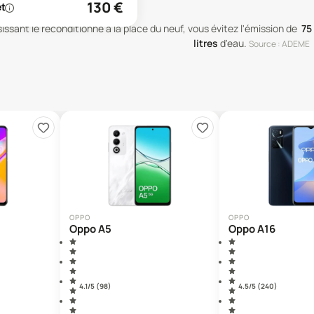
130
€
issant le reconditionné à la place du neuf, vous évitez l'émission de
75
litres
d'eau
.
Source : ADEME
OPPO
OPPO
Oppo A5
Oppo A16
4.1
/5 (
98
)
4.5
/5 (
240
)