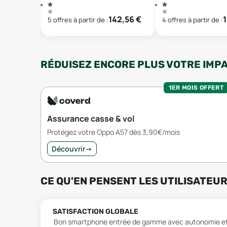
142,56
€
5
offre
s
à partir de :
4
offre
s
à partir de :
RÉDUISEZ ENCORE PLUS VOTRE IMP
1ER MOIS OFFERT
Assurance casse & vol
Protégez votre Oppo A57 dès 3,90€/mois
Découvrir
→
CE QU'EN PENSENT LES UTILISATEU
SATISFACTION GLOBALE
Bon smartphone entrée de gamme avec autonomie et s