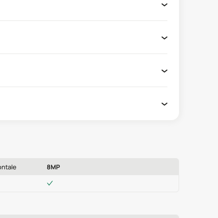
ontale
8MP