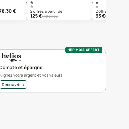
78,30
€
2
offre
s
à partir de :
2
offre
s
à partir de 
125
€
93
€
449
€ neuf
169
€ neuf
1ER MOIS OFFERT
Compte et épargne
Alignez votre argent et vos valeurs
Découvrir
→