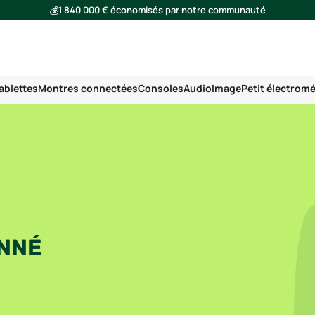
💰
1 840 000 € économisés par notre communauté
🌍
Ensemble, nous avons évité l'émission de 293 tonnes de CO₂
ablettes
Montres connectées
Consoles
Audio
Image
Petit électrom
ONNÉ