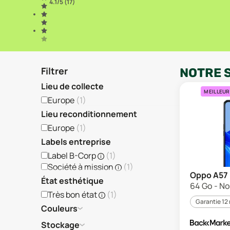
4.1
/5 (
17
)
Filtrer
NOTRE 
Lieu de collecte
MEILLEUR
Europe
(
1
)
Lieu reconditionnement
Europe
(
1
)
Labels entreprise
Label B-Corp
(
1
)
Société à mission
(
1
)
Oppo A57
État esthétique
64 Go - No
Très bon état
(
1
)
Garantie 12
Couleurs
Stockage