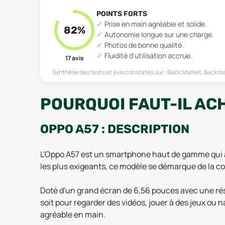
POINTS FORTS
Prise en main agréable et solide.
82
%
Autonomie longue sur une charge.
Photos de bonne qualité.
Fluidité d'utilisation accrue.
17
avis
Synthèse des tests et avis constatés sur :
Back Market, Backmar
POURQUOI FAUT-IL ACH
OPPO A57 : DESCRIPTION
L'Oppo A57 est un smartphone haut de gamme qui al
les plus exigeants, ce modèle se démarque de la co
Doté d'un grand écran de 6,56 pouces avec une réso
soit pour regarder des vidéos, jouer à des jeux ou 
agréable en main.