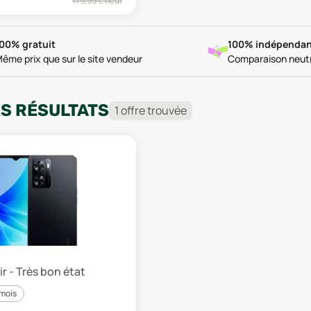
179,99
€ neuf
00% gratuit
100% indépendan
ême prix que sur le site vendeur
Comparaison neut
ES RÉSULTATS
1
offre
trouvée
ir - Très bon état
 mois