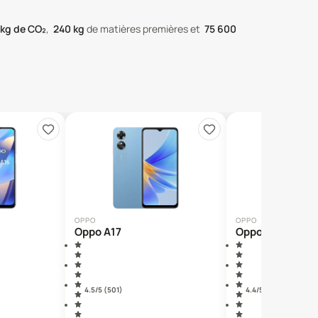
kg de CO₂
,
240
kg
de matières premières
et
75 600
OPPO
OPPO
Oppo A17
Oppo A53
4.5
/5 (
501
)
4.4
/5 (
156
)