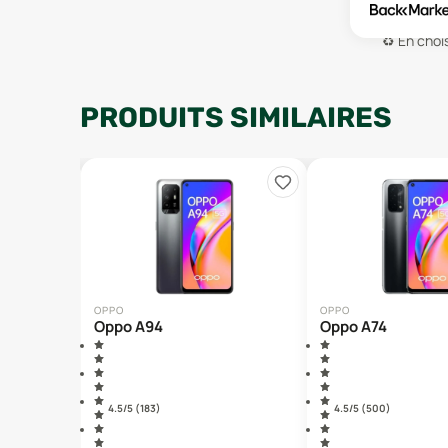
♻️
En chois
PRODUITS SIMILAIRES
OPPO
OPPO
Oppo A94
Oppo A74
4.5
/5 (
183
)
4.5
/5 (
500
)