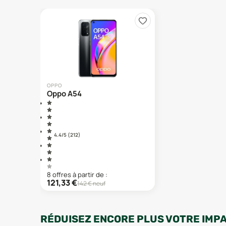
OPPO
Oppo A54
4.4
/5 (
212
)
8
offre
s
à partir de :
121,33
€
142
€ neuf
RÉDUISEZ ENCORE PLUS VOTRE IMP