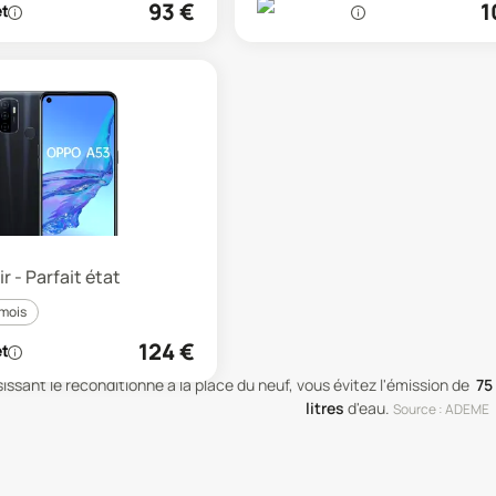
93
€
1
r - Parfait état
 mois
124
€
issant le reconditionné à la place du neuf, vous évitez l'émission de
75
litres
d'eau
.
Source : ADEME