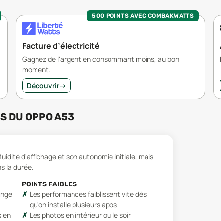
500 POINTS AVEC COMBAKWATTS
Facture d’électricité
Gagnez de l'argent en consommant moins, au bon
moment.
Découvrir
→
RS
DU
OPPO A53
idité d'affichage et son autonomie initiale, mais
s la durée.
POINTS FAIBLES
hange
Les performances faiblissent vite dès
qu'on installe plusieurs apps
s en
Les photos en intérieur ou le soir