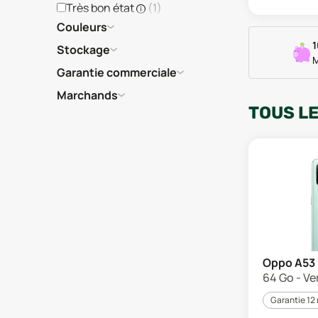
Très bon état
(
1
)
Couleurs
1
Stockage
M
Garantie commerciale
Marchands
TOUS L
Oppo A53
64 Go - Ver
Garantie 12