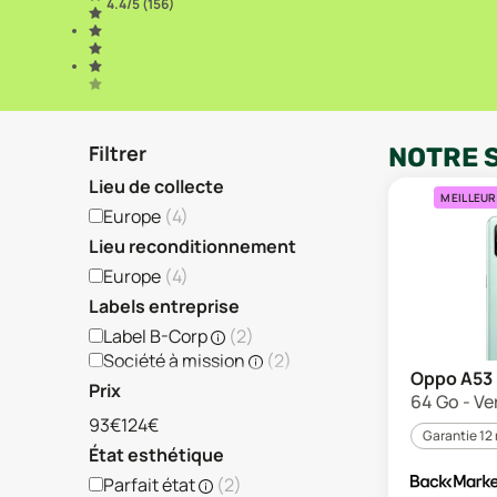
4.4
/5 (
156
)
Filtrer
NOTRE 
Lieu de collecte
MEILLEUR
Europe
(
4
)
Lieu reconditionnement
Europe
(
4
)
Labels entreprise
Label B-Corp
(
2
)
Société à mission
(
2
)
Oppo A53
Prix
64 Go - Ver
93€
124€
Garantie 12
État esthétique
Parfait état
(
2
)