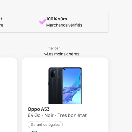
t
100% sûrs
re
Marchands vérifiés
Trier par
Les moins chères
Oppo A53
64 Go - Noir - Très bon état
Garanties légales