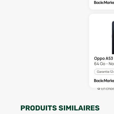
Oppo A53
64 Go - Noi
Garantie 12
♻️
En chois
PRODUITS SIMILAIRES