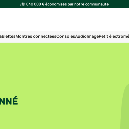
💰
1 840 000 € économisés par notre communauté
🌍
Ensemble, nous avons évité l'émission de 293 tonnes de CO₂
ablettes
Montres connectées
Consoles
Audio
Image
Petit électrom
ONNÉ