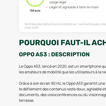
usage léger
Léger et agréable à tenir en main
156
avis
Synthèse des tests et avis constatés sur :
Les Numériques, Ama
Août 2026
POURQUOI FAUT-IL ACH
OPPO A53 : DESCRIPTION
Le Oppo A53, lancé en 2020, est un smartphone qui j
les amateurs de mobilité que les utilisateurs à la r
Grâce à son écran 90 Hz, le Oppo A53 garantit une
le défilement des contenus reste doux, agréable et 
documents, des visioconférences ou du visionnage d
terrasse.