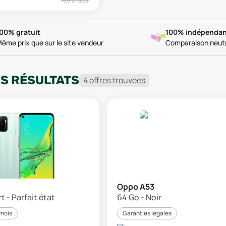
169
€ neuf
00% gratuit
100% indépendan
ême prix que sur le site vendeur
Comparaison neut
ES RÉSULTATS
4
offre
s
trouvée
s
Oppo A53
t - Parfait état
64 Go - Noir
 mois
Garanties légales