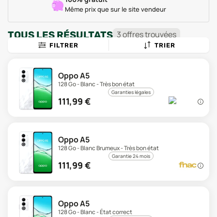
Même prix que sur le site vendeur
TOUS LES RÉSULTATS
3
offre
s
trouvée
s
FILTRER
TRIER
Oppo A5
128 Go - Blanc - Très bon état
Garanties légales
111,99
€
Oppo A5
128 Go - Blanc Brumeux - Très bon état
Garantie 24 mois
111,99
€
Oppo A5
128 Go - Blanc - État correct