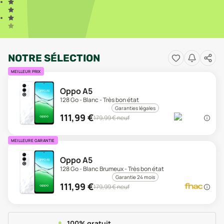
NOTRE SÉLECTION
MEILLEUR PRIX
Oppo A5
128 Go - Blanc - Très bon état
Garanties légales
111,99
€
179,99
€ neuf
MEILLEURE GARANTIE
Oppo A5
128 Go - Blanc Brumeux - Très bon état
Garantie 24 mois
111,99
€
179,99
€ neuf
100% gratuit