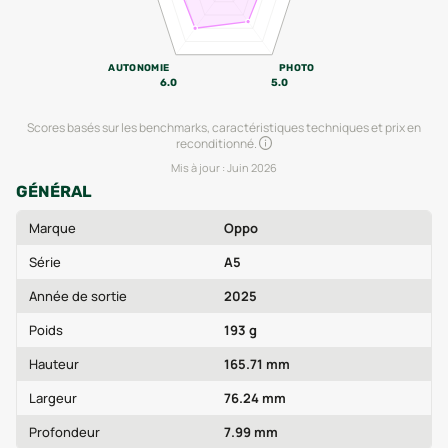
AUTONOMIE
PHOTO
6.0
5.0
Scores basés sur les benchmarks, caractéristiques techniques et prix en
reconditionné.
Mis à jour :
Juin 2026
GÉNÉRAL
Marque
Oppo
Série
A5
Année de sortie
2025
Poids
193 g
Hauteur
165.71 mm
Largeur
76.24 mm
Profondeur
7.99 mm