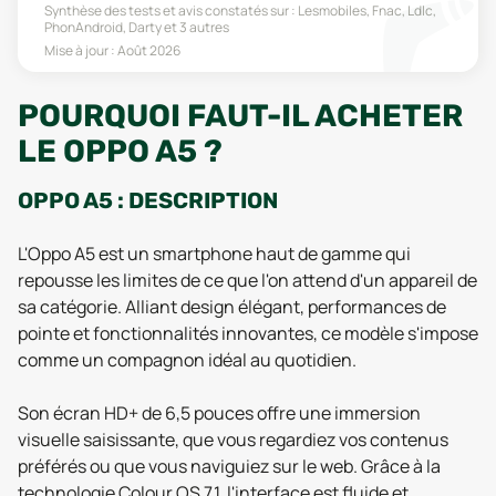
Synthèse des tests et avis constatés sur :
Lesmobiles, Fnac, Ldlc,
PhonAndroid, Darty
et 3 autres
Mise à jour :
Août 2026
POURQUOI FAUT-IL ACHETER
LE OPPO A5 ?
OPPO A5 : DESCRIPTION
L'Oppo A5 est un smartphone haut de gamme qui
repousse les limites de ce que l'on attend d'un appareil de
sa catégorie. Alliant design élégant, performances de
pointe et fonctionnalités innovantes, ce modèle s'impose
comme un compagnon idéal au quotidien.
Son écran HD+ de 6,5 pouces offre une immersion
visuelle saisissante, que vous regardiez vos contenus
préférés ou que vous naviguiez sur le web. Grâce à la
technologie Colour OS 7.1, l'interface est fluide et