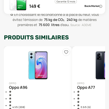
Garantie 12 mois
149
€
♻️
En choisissant le reconditionné à la place du neuf, vous
évitez l'émission de
75
kg de CO₂
,
240
kg
de matières
premières
et
75 600
litres
d'eau
.
Source : ADEME
PRODUITS SIMILAIRES
OPPO
OPPO
Oppo A96
Oppo A77
4.1
/5 (
208
)
3.5
/5 (
6
)