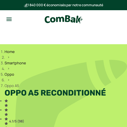
💰
1 840 000 € économisés par notre communauté
🌍
Ensemble, nous avons évité l'émission de 293 tonnes de CO₂
Home
Smartphone
Oppo
Oppo A5
OPPO A5 RECONDITIONNÉ
4.1
/5 (
98
)