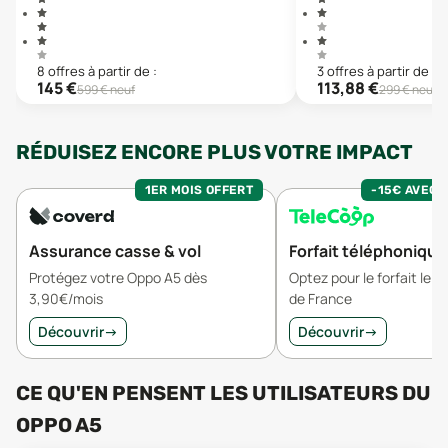
8
offre
s
à partir de :
3
offre
s
à partir de :
145
€
113,88
€
599
€ neuf
299
€ neuf
RÉDUISEZ ENCORE PLUS VOTRE IMPACT
1ER MOIS OFFERT
-15€ AVEC 
Assurance casse & vol
Forfait téléphonique
Protégez votre Oppo A5 dès
Optez pour le forfait le 
3,90€/mois
de France
Découvrir
→
Découvrir
→
CE QU'EN PENSENT LES UTILISATEURS
DU
OPPO A5