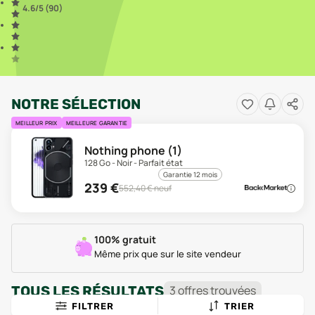
4.6
/5 (
90
)
NOTRE SÉLECTION
MEILLEUR PRIX
MEILLEURE GARANTIE
Nothing phone (1)
128 Go - Noir - Parfait état
Garantie 12 mois
239
€
552,40
€ neuf
100% gratuit
Même prix que sur le site vendeur
TOUS LES RÉSULTATS
3
offre
s
trouvée
s
FILTRER
TRIER