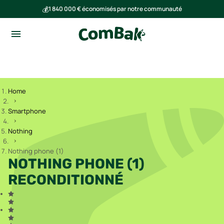
💰
1 840 000 € économisés par notre communauté
🌍
Ensemble, nous avons évité l'émission de 293 tonnes de CO₂
Home
Smartphone
Nothing
Nothing phone (1)
NOTHING PHONE (1)
RECONDITIONNÉ