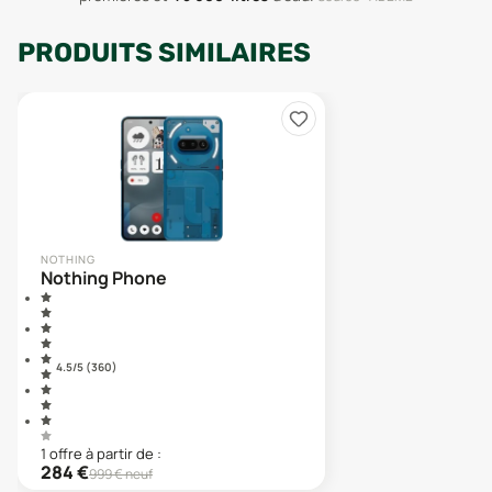
PRODUITS SIMILAIRES
NOTHING
Nothing Phone
4.5
/5 (
360
)
1
offre
à partir de :
284
€
999
€ neuf