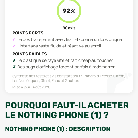
92
%
90
avis
POINTS FORTS
Le dos transparent avec les LED donne un look unique
L'interface reste fluide et réactive au scroll
POINTS FAIBLES
Le plastique se raye vite et fait cheap au toucher
Des bugs d'affichage forcent parfois à redémarrer
Synthèse des tests et avis constatés sur :
Frandroid, Presse-Citron,
Les Numériques, 01net, Fnac
et 2 autres
Mise à jour :
Août 2026
POURQUOI FAUT-IL ACHETER
LE NOTHING PHONE (1) ?
NOTHING PHONE (1) : DESCRIPTION