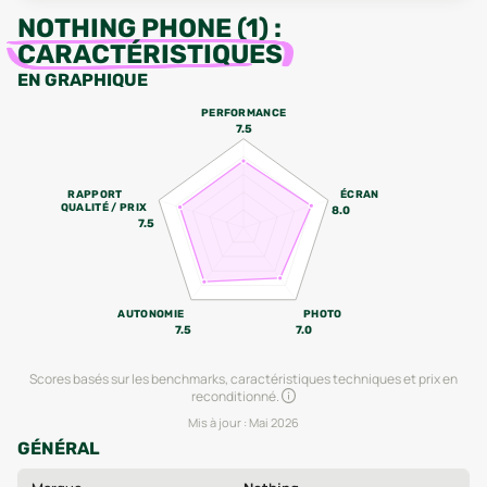
NOTHING PHONE (1)
:
CARACTÉRISTIQUES
EN GRAPHIQUE
PERFORMANCE
7.5
RAPPORT
ÉCRAN
QUALITÉ / PRIX
8.0
7.5
AUTONOMIE
PHOTO
7.5
7.0
Scores basés sur les benchmarks, caractéristiques techniques et prix en
reconditionné.
Mis à jour :
Mai 2026
GÉNÉRAL