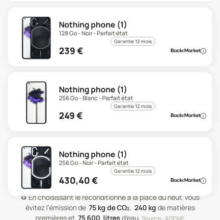
Nothing phone (1)
128 Go - Noir - Parfait état
Garantie 12 mois
239
€
Nothing phone (1)
256 Go - Blanc - Parfait état
Garantie 12 mois
249
€
Nothing phone (1)
256 Go - Noir - Parfait état
Garantie 12 mois
430,40
€
♻️
En choisissant le reconditionné à la place du neuf, vous
évitez l'émission de
75
kg de CO₂
,
240
kg
de matières
premières
et
75 600
litres
d'eau
.
Source : ADEME