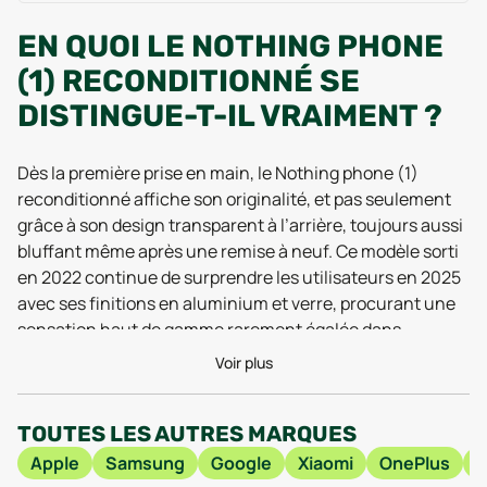
EN QUOI LE NOTHING PHONE
(1) RECONDITIONNÉ SE
DISTINGUE-T-IL VRAIMENT ?
Dès la première prise en main, le Nothing phone (1)
reconditionné affiche son originalité, et pas seulement
grâce à son design transparent à l’arrière, toujours aussi
bluffant même après une remise à neuf. Ce modèle sorti
en 2022 continue de surprendre les utilisateurs en 2025
avec ses finitions en aluminium et verre, procurant une
sensation haut de gamme rarement égalée dans
l’univers du reconditionné. Les derniers tests utilisateurs
Voir plus
soulignent sa robustesse, avec une certification IP53 qui
rassure sur la résistance à l’eau au quotidien. Côté
TOUTES LES AUTRES MARQUES
affichage, on profite d’une expérience visuelle premium :
l’écran OLED de 6,55 pouces offre des couleurs
Apple
Samsung
Google
Xiaomi
OnePlus
éclatantes et une excellente luminosité, idéal pour