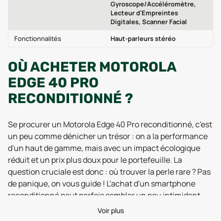
Gyroscope/Accéléromètre,
Lecteur d'Empreintes
Digitales, Scanner Facial
Fonctionnalités
Haut-parleurs stéréo
OÙ ACHETER MOTOROLA
EDGE 40 PRO
RECONDITIONNÉ ?
Se procurer un Motorola Edge 40 Pro reconditionné, c'est
un peu comme dénicher un trésor : on a la performance
d'un haut de gamme, mais avec un impact écologique
réduit et un prix plus doux pour le portefeuille. La
question cruciale est donc : où trouver la perle rare ? Pas
de panique, on vous guide ! L'achat d'un smartphone
reconditionné peut parfois sembler un peu intimidant,
mais rassurez-vous, avec les bonnes informations, c'est
Voir plus
un jeu d'enfant. D'abord, pensez aux plateformes en ligne