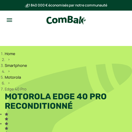
💰
1 840 000 € économisés par notre communauté
🌍
Ensemble, nous avons évité l'émission de 293 tonnes de CO₂
Home
Smartphone
Motorola
Edge 40 Pro
MOTOROLA EDGE 40 PRO
RECONDITIONNÉ