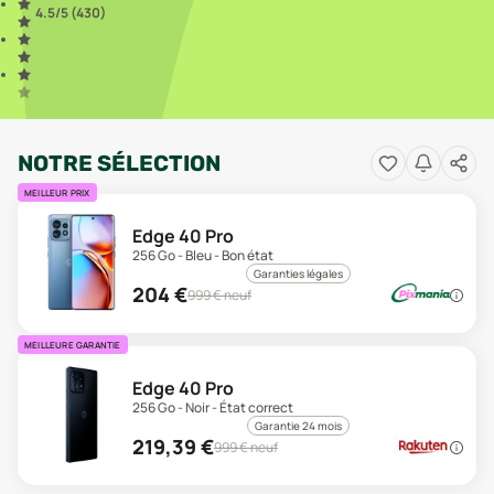
4.5
/5 (
430
)
NOTRE SÉLECTION
MEILLEUR PRIX
Edge 40 Pro
256 Go - Bleu - Bon état
Garanties légales
204
€
999
€ neuf
MEILLEURE GARANTIE
Edge 40 Pro
256 Go - Noir - État correct
Garantie 24 mois
219,39
€
999
€ neuf