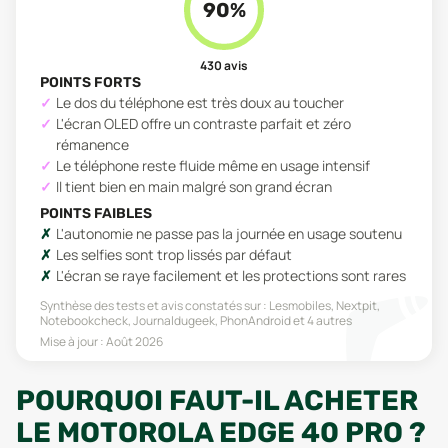
90
%
430
avis
POINTS FORTS
Le dos du téléphone est très doux au toucher
L'écran OLED offre un contraste parfait et zéro
rémanence
Le téléphone reste fluide même en usage intensif
Il tient bien en main malgré son grand écran
POINTS FAIBLES
L'autonomie ne passe pas la journée en usage soutenu
Les selfies sont trop lissés par défaut
L'écran se raye facilement et les protections sont rares
Synthèse des tests et avis constatés sur :
Lesmobiles, Nextpit,
Notebookcheck, Journaldugeek, PhonAndroid
et 4 autres
Mise à jour :
Août 2026
POURQUOI FAUT-IL ACHETER
LE MOTOROLA EDGE 40 PRO ?