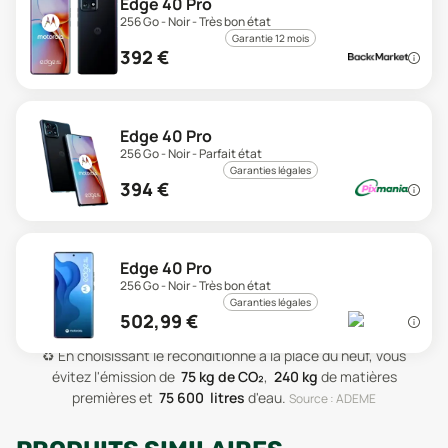
Edge 40 Pro
256 Go - Noir - Très bon état
Garantie 12 mois
392
€
Edge 40 Pro
256 Go - Noir - Parfait état
Garanties légales
394
€
Edge 40 Pro
256 Go - Noir - Très bon état
Garanties légales
502,99
€
♻️
En choisissant le reconditionné à la place du neuf, vous
évitez l'émission de
75
kg de CO₂
,
240
kg
de matières
premières
et
75 600
litres
d'eau
.
Source : ADEME