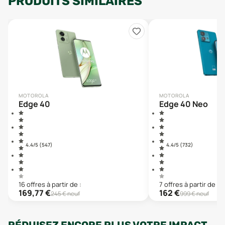
PRODUITS SIMILAIRES
MOTOROLA
MOTOROLA
Edge 40
Edge 40 Neo
4.4
/5 (
547
)
4.4
/5 (
732
)
16
offre
s
à partir de :
7
offre
s
à partir de :
169,77
€
162
€
245
€ neuf
999
€ neuf