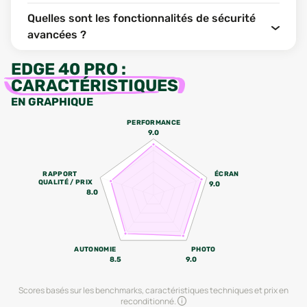
Quelles sont les fonctionnalités de sécurité
avancées ?
EDGE 40 PRO
:
CARACTÉRISTIQUES
EN GRAPHIQUE
PERFORMANCE
9.0
RAPPORT
ÉCRAN
QUALITÉ / PRIX
9.0
8.0
AUTONOMIE
PHOTO
8.5
9.0
Scores basés sur les benchmarks, caractéristiques techniques et prix en
reconditionné.