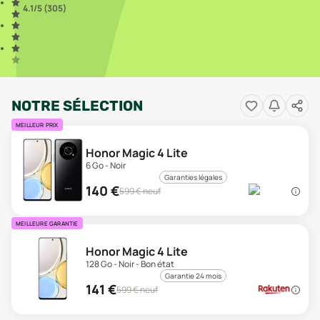
4.1
/5 (
305
)
NOTRE SÉLECTION
MEILLEUR PRIX
Honor Magic 4 Lite
6 Go - Noir
Garanties légales
140
€
599
€ neuf
MEILLEURE GARANTIE
Honor Magic 4 Lite
128 Go - Noir - Bon état
Garantie 24 mois
141
€
599
€ neuf