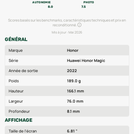
AUTONOMIE
PHOTO
8.0
7.5
Scores basés sur les benchmarks, caractéristiques techniques et prix en
reconditionné.
Mis à jour :
Mai 2026
GÉNÉRAL
Marque
Honor
Série
Huawei Honor Magic
Année de sortie
2022
Poids
189.0 g
Hauteur
166.1 mm
Largeur
76.0 mm
Profondeur
8.1 mm
AFFICHAGE
Taille de l'écran
6.81 "