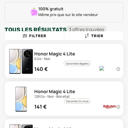
100% gratuit
Même prix que sur le site vendeur
TOUS LES RÉSULTATS
3
offre
s
trouvée
s
FILTRER
TRIER
Honor Magic 4 Lite
6 Go - Noir
Garanties légales
140
€
Honor Magic 4 Lite
128 Go - Noir - Bon état
Garantie 24 mois
141
€