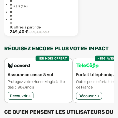
4.3
/5 (
224
)
16
offre
s
à partir de :
249,40
€
1099,99
€ neuf
RÉDUISEZ ENCORE PLUS VOTRE IMPACT
1ER MOIS OFFERT
-15€ AVEC 
Assurance casse & vol
Forfait téléphonique
Protégez votre Honor Magic 4 Lite
Optez pour le forfait le 
dès 3,90€/mois
de France
Découvrir
→
Découvrir
→
CE QU'EN PENSENT LES UTILISATEURS
DU