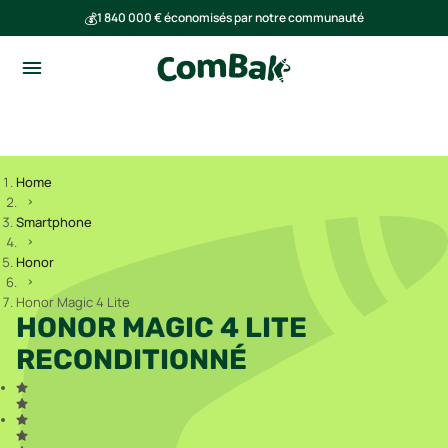
💰
1 840 000 € économisés par notre communauté
🌍
Ensemble, nous avons évité l'émission de 293 tonnes de CO₂
Home
Smartphone
Honor
Honor Magic 4 Lite
HONOR MAGIC 4 LITE
RECONDITIONNÉ