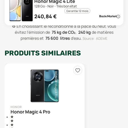
Honor Magic 4 Lite
128 Go - Noir - Très bon état
Garantie 12 mois
240,84
€
♻️
En choisissant le reconditionné à la place du neuf, vous
évitez l'émission de
75
kg de CO₂
,
240
kg
de matières
premières
et
75 600
litres
d'eau
.
Source : ADEME
PRODUITS SIMILAIRES
HONOR
Honor Magic 4 Pro