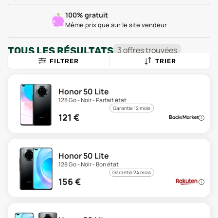
100% gratuit
Même prix que sur le site vendeur
TOUS LES RÉSULTATS
3
offre
s
trouvée
s
FILTRER
TRIER
Honor 50 Lite
128 Go - Noir - Parfait état
Garantie 12 mois
121
€
Honor 50 Lite
128 Go - Noir - Bon état
Garantie 24 mois
156
€