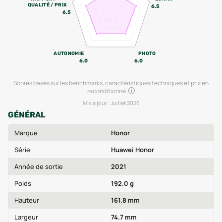
QUALITÉ / PRIX
6.5
6.5
AUTONOMIE
PHOTO
6.0
6.0
Scores basés sur les benchmarks, caractéristiques techniques et prix en
reconditionné.
Mis à jour :
Juillet 2026
GÉNÉRAL
Marque
Honor
Série
Huawei Honor
Année de sortie
2021
Poids
192.0 g
Hauteur
161.8 mm
Largeur
74.7 mm