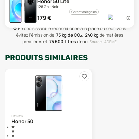
Honor 50 Lite
128 Go - Noir
Garanties légales
179
€
♻️
En choisissant le reconditionné à la place du neuf, vous
évitez l'émission de
75
kg de CO₂
,
240
kg
de matières
premières
et
75 600
litres
d'eau
.
Source : ADEME
PRODUITS SIMILAIRES
HONOR
Honor 50