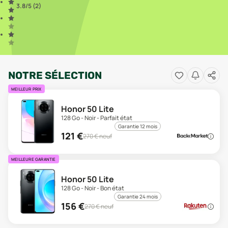
3.8
/5 (
2
)
NOTRE SÉLECTION
MEILLEUR PRIX
Honor 50 Lite
128 Go - Noir - Parfait état
Garantie 12 mois
121
€
270
€ neuf
MEILLEURE GARANTIE
Honor 50 Lite
128 Go - Noir - Bon état
Garantie 24 mois
156
€
270
€ neuf