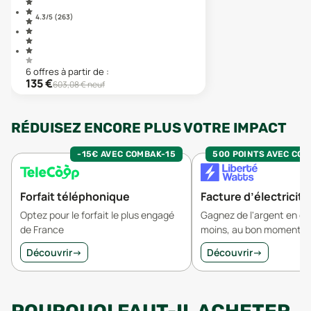
4.3
/5 (
263
)
6
offre
s
à partir de :
135
€
603,08
€ neuf
RÉDUISEZ ENCORE PLUS VOTRE IMPACT
-15€ AVEC COMBAK-15
500 POINTS AVEC CO
Forfait téléphonique
Facture d’électricité
Optez pour le forfait le plus engagé
Gagnez de l'argent en 
de France
moins, au bon moment.
Découvrir
→
Découvrir
→