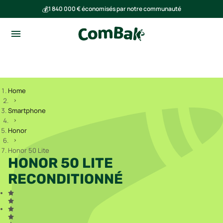
💰
1 840 000 € économisés par notre communauté
🌍
Ensemble, nous avons évité l'émission de 293 tonnes de CO₂
Home
Smartphone
Honor
Honor 50 Lite
HONOR 50 LITE
RECONDITIONNÉ