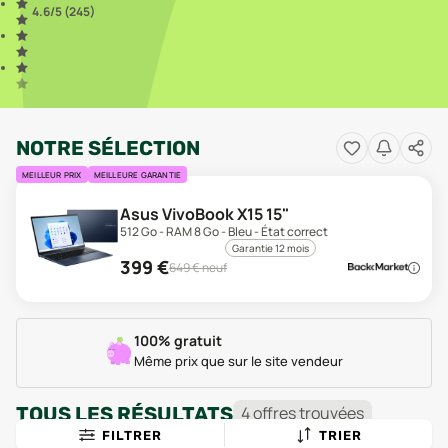
4.6
/5 (
245
)
NOTRE SÉLECTION
MEILLEUR PRIX
MEILLEURE GARANTIE
Asus VivoBook X15 15"
512 Go - RAM 8 Go - Bleu - État correct
Garantie 12 mois
399
€
649
€ neuf
100% gratuit
Même prix que sur le site vendeur
TOUS LES RÉSULTATS
4
offre
s
trouvée
s
FILTRER
TRIER