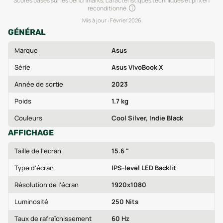
Scores basés sur les benchmarks, caractéristiques techniques et prix en
reconditionné.
Mis à jour :
Février 2026
GÉNÉRAL
Marque
Asus
Série
Asus VivoBook X
Année de sortie
2023
Poids
1.7 kg
Couleurs
Cool Silver, Indie Black
AFFICHAGE
Taille de l'écran
15.6 "
Type d'écran
IPS-level LED Backlit
Résolution de l'écran
1920x1080
Luminosité
250 Nits
Taux de rafraîchissement
60 Hz