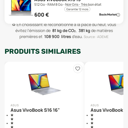
512 Go - RAM 8 Go - Noir Gris - Très bon état
Garantie 12 mois
600
€
♻️
En choisissant le reconditionné à la place du neuf, vous
évitez l'émission de
81
kg de CO₂
,
381
kg
de matières
premières
et
108 900
litres
d'eau
.
Source : ADEME
PRODUITS SIMILAIRES
ASUS
ASUS
Asus VivoBook S16 16"
Asus VivoBook 15