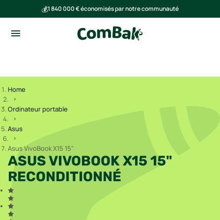
💰
1 840 000 € économisés par notre communauté
🌍
Ensemble, nous avons évité l'émission de 293 tonnes de CO₂
Home
Ordinateur portable
Asus
Asus VivoBook X15 15"
ASUS VIVOBOOK X15 15"
RECONDITIONNÉ