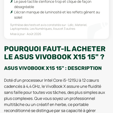
Le pavé tactile s'enfonce trop et clique de façon
désagréable
L'écran manque de luminosité et les reflets gênent au
soleil
Synthèse des tests et avis constatés sur :
Ldlc, Materiel,
Laptopmedia, Les Numériques, Asus
et 3 autres
Mise à jour :
Août 2026
POURQUOI FAUT-IL ACHETER
LE ASUS VIVOBOOK X15 15" ?
ASUS VIVOBOOK X15 15" : DESCRIPTION
Doté d'un processeur Intel Core i5-1215U à 12 cœurs
cadencés à 4,4 GHz, le VivoBook X assure une fluidité
sans faille pour toutes vos tâches, des plus simples aux
plus complexes. Que vous soyez un professionnel
multitâche ou un créatif en herbe, ce portable
reconditionné se distingue par sa capacité à gérer