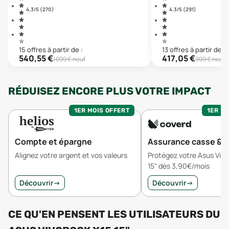
4.3
/5 (
270
)
4.3
/5 (
291
)
15
offre
s
à partir de :
13
offre
s
à partir de :
540,55
€
417,05
€
1099
€ neuf
999
€ neuf
RÉDUISEZ ENCORE PLUS VOTRE IMPACT
1ER MOIS OFFERT
1ER MO
Compte et épargne
Assurance casse & v
Alignez votre argent et vos valeurs
Protégez votre Asus Viv
15" dès 3,90€/mois
Découvrir
→
Découvrir
→
CE QU'EN PENSENT LES UTILISATEURS
DU