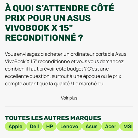
À QUOI S’ATTENDRE CÔTÉ
PRIX POUR UN ASUS
VIVOBOOK X 15"
RECONDITIONNÉ ?
Vous envisagez d’acheter un ordinateur portable Asus
VivoBook X 15" reconditionné et vous vous demandez
combien il faut prévoir côté budget ? C’est une
excellente question, surtout à une époque où le prix
compte autant que la qualité ! Le marché du
reconditionné a plus d’un tour dans son sac et, bonne
nouvelle, il rend le VivoBook X 15" bien plus accessible
Voir plus
qu’en neuf. Les tarifs de ce produit d’occasion varient en
fonction de plusieurs critères : l’état esthétique, la
TOUTES LES AUTRES MARQUES
configuration (processeur, mémoire vive, capacité de
Apple
Dell
HP
Lenovo
Asus
Acer
MSI
stockage) et bien sûr, l’année de sortie du modèle. Mais
retenez que choisir un Asus VivoBook X 15"