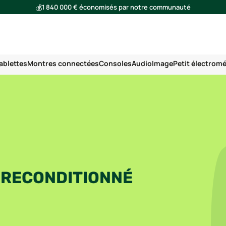
💰
1 840 000 € économisés par notre communauté
🌍
Ensemble, nous avons évité l'émission de 293 tonnes de CO₂
ablettes
Montres connectées
Consoles
Audio
Image
Petit électrom
" RECONDITIONNÉ