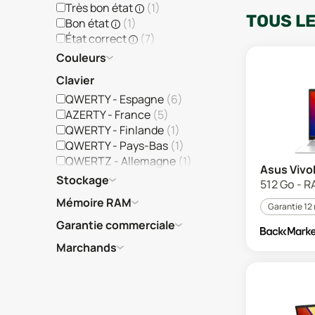
Très bon état
(
1
)
TOUS L
Bon état
(
1
)
État correct
(
7
)
Couleurs
Clavier
QWERTY - Espagne
(
6
)
AZERTY - France
(
5
)
QWERTY - Finlande
(
1
)
QWERTY - Pays-Bas
(
1
)
QWERTZ - Allemagne
(
1
)
Asus Vivo
Stockage
512 Go - R
Mémoire RAM
Garantie 12
Garantie commerciale
Marchands