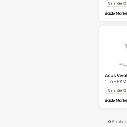
Garantie 12
Asus Vivo
1 To - RAM 
Garantie 12
♻️
En chois