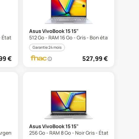
Asus VivoBook 15 15"
- État correct
512 Go - RAM 16 Go - Gris - Bon état
Garantie 24 mois
99
€
527,99
€
Asus VivoBook 15 15"
rgent - Parfait état
256 Go - RAM 8 Go - Noir Gris - État correct