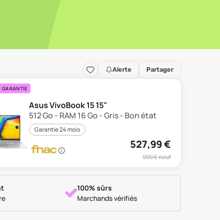
Alerte
Partager
E GARANTIE
Asus VivoBook 15 15"
512 Go - RAM 16 Go - Gris - Bon état
Garantie 24 mois
527,99
€
999
€ neuf
t
100% sûrs
re
Marchands vérifiés