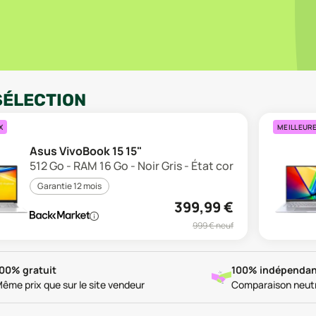
SÉLECTION
X
MEILLEUR
Asus VivoBook 15 15"
512 Go - RAM 16 Go - Noir Gris - État correct
Garantie 12 mois
399,99
€
999
€ neuf
00% gratuit
100% indépendan
ême prix que sur le site vendeur
Comparaison neut