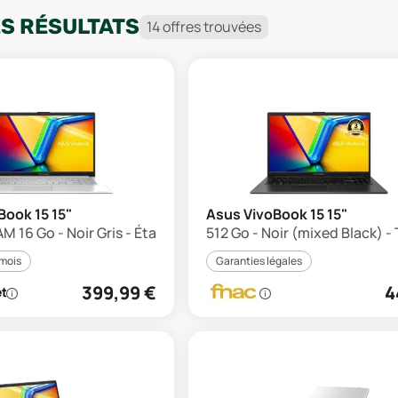
ES RÉSULTATS
14
offre
s
trouvée
s
Book 15 15"
Asus VivoBook 15 15"
AM 16 Go - Noir Gris - État correct
512 Go - Noir (mixed Black) -
 mois
Garanties légales
399,99
€
4