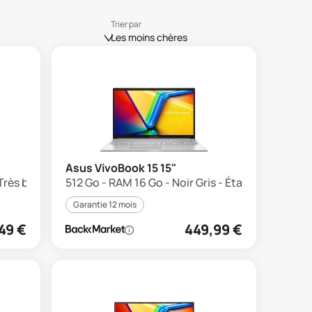
Trier par
Les moins chères
Asus VivoBook 15 15"
 Très bon état
512 Go - RAM 16 Go - Noir Gris - État correct
Garantie 12 mois
49
€
449,99
€