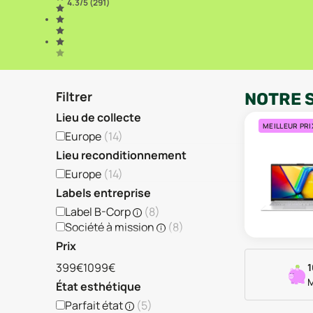
4.3
/5 (
291
)
Filtrer
NOTRE 
Lieu de collecte
MEILLEUR PRI
Europe
(
14
)
Lieu reconditionnement
Europe
(
14
)
Labels entreprise
Label B-Corp
(
8
)
Société à mission
(
8
)
Prix
399€
1099€
1
M
État esthétique
Parfait état
(
5
)