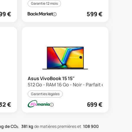
Garantie 12 mois
99
€
599
€
Asus VivoBook 15 15"
512 Go - RAM 16 Go - Noir - Parfait état
Garanties légales
32
€
699
€
kg de CO₂
,
381
kg
de matières premières
et
108 900