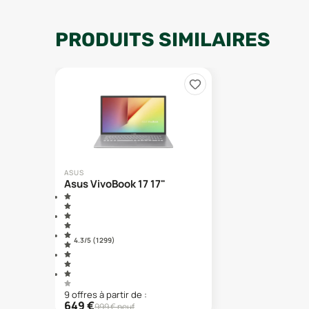
PRODUITS SIMILAIRES
ASUS
Asus VivoBook 17 17"
4.3
/5 (
1 299
)
9
offre
s
à partir de :
649
€
999
€ neuf