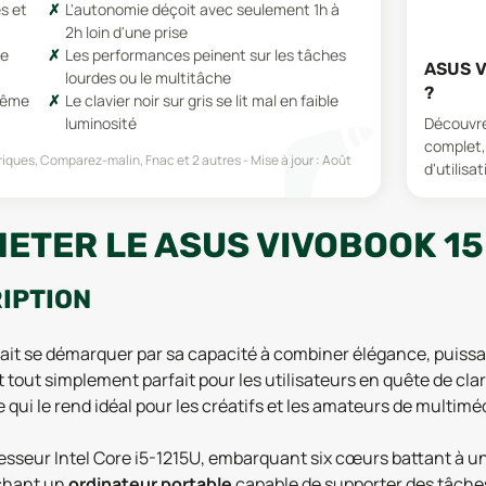
s et
L'autonomie déçoit avec seulement 1h à
2h loin d'une prise
le
Les performances peinent sur les tâches
ASUS V
lourdes ou le multitâche
?
 même
Le clavier noir sur gris se lit mal en faible
Découvre
luminosité
complet,
riques, Comparez-malin, Fnac
et 2 autres
Mise à jour :
Août
d'utilisat
ETER LE ASUS VIVOBOOK 15 
RIPTION
 sait se démarquer par sa capacité à combiner élégance, puissa
 tout simplement parfait pour les utilisateurs en quête de clart
e qui le rend idéal pour les créatifs et les amateurs de multimé
esseur Intel Core i5-1215U, embarquant six cœurs battant à un
rchant un
ordinateur portable
capable de supporter des tâches 