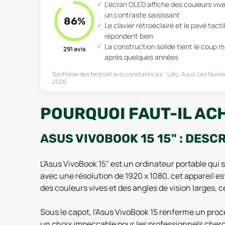
L'écran OLED affiche des couleurs vive
un contraste saisissant
86
%
Le clavier rétroéclairé et le pavé tacti
répondent bien
La construction solide tient le coup
291
avis
après quelques années
Synthèse des tests et avis constatés sur :
Ldlc, Asus, Les Numé
2026
POURQUOI FAUT-IL ACH
ASUS VIVOBOOK 15 15" : DESC
L'Asus VivoBook 15" est un ordinateur portable qui
avec une résolution de 1920 x 1080, cet appareil est
des couleurs vives et des angles de vision larges, c
Sous le capot, l'Asus VivoBook 15 renferme un proc
un choix impeccable pour les professionnels che