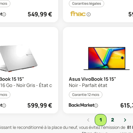
 mois
Garanties légales
549,99
€
5
Book 15 15"
Asus VivoBook 15 15"
16 Go - Noir Gris - État correct
Noir - Parfait état
 mois
Garantie 12 mois
599,99
€
615,
‹
›
1
2
issant le reconditionné à la place du neuf, vous évitez l'émission de
81