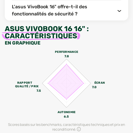
L'asus VivoBook 16" offre-t-il des
fonctionnalités de sécurité ?
ASUS VIVOBOOK 16 16"
:
CARACTÉRISTIQUES
EN GRAPHIQUE
PERFORMANCE
7.8
RAPPORT
ÉCRAN
QUALITÉ / PRIX
7.0
7.5
AUTONOMIE
6.5
Scores basés sur les benchmarks, caractéristiques techniques et prix en
reconditionné.