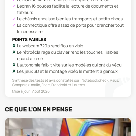
L'écran 16 pouces facilite la lecture de documents et
tableurs
Le châssis encaisse bien les transports et petits chocs
La connectique offre assez de ports pour brancher tout
le nécessaire
POINTS FAIBLES
La webcam 720p rend flou en visio
Le rétroéclairage du clavier rend les touches illisibles
quand allumé
L'autonomie faiblit vite sur les modèles qui ont du vécu
Les jeux 3D et le montage vidéo le mettent à genoux
Synthèse des tests et avis constatés sur :
Notebookcheck, Asus,
Comparez-malin, Fnac, Frandroid
et 1 autres
Mise à jour :
Août 2026
CE QUE L'ON EN PENSE