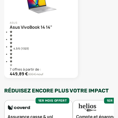
ASUS
Asus VivoBook 14 14"
4.3
/5 (
1 323
)
7
offre
s
à partir de :
449,89
€
999
€ neuf
RÉDUISEZ ENCORE PLUS VOTRE IMPACT
1ER MOIS OFFERT
1ER MO
Assurance casse & vol
Compte et épargne