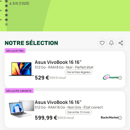
4.3
/5 (
1 323
)
NOTRE SÉLECTION
MEILLEUR PRIX
Asus VivoBook 16 16"
512 Go - RAM 8 Go - Noir - Parfait état
Garanties légales
529
€
999
€ neuf
MEILLEURE GARANTIE
Asus VivoBook 16 16"
512 Go - RAM 16 Go - Noir Gris - État correct
Garantie 12 mois
599,99
€
999
€ neuf