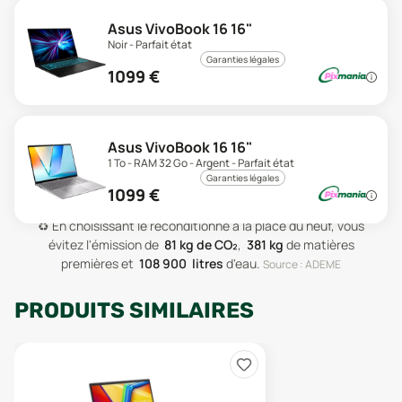
Asus VivoBook 16 16"
Noir - Parfait état
Garanties légales
1099
€
Asus VivoBook 16 16"
1 To - RAM 32 Go - Argent - Parfait état
Garanties légales
1099
€
♻️
En choisissant le reconditionné à la place du neuf, vous
évitez l'émission de
81
kg de CO₂
,
381
kg
de matières
premières
et
108 900
litres
d'eau
.
Source : ADEME
PRODUITS SIMILAIRES