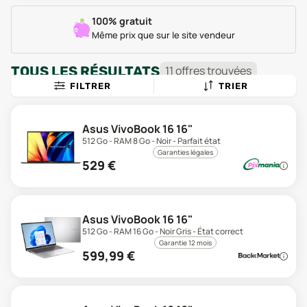
100% gratuit
Même prix que sur le site vendeur
TOUS LES RÉSULTATS
11
offre
s
trouvée
s
FILTRER
TRIER
Asus VivoBook 16 16"
512 Go - RAM 8 Go - Noir - Parfait état
Garanties légales
529
€
Asus VivoBook 16 16"
512 Go - RAM 16 Go - Noir Gris - État correct
Garantie 12 mois
599,99
€