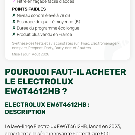
Filtre en façade facile d'accès
POINTS FAIBLES
Niveau sonore élevé à 78 dB
Essorage de qualité moyenne (B)
Durée du programme éco longue
Produit plus vendu en France
Synthèse des tests et avis constatés sur :
Fnac, Electromenager-
compare, Reepeat, Darty, Darty-dom
et 2 autres
Mise à jour :
Août 2026
POURQUOI FAUT-IL ACHETER
LE ELECTROLUX
EW6T4612HB ?
ELECTROLUX EW6T4612HB :
DESCRIPTION
Le lave-linge Electrolux EW6T4612HB, lancé en 2023,
appartient à la série innovante PerfectCare 600