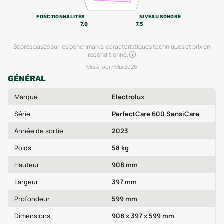
FONCTIONNALITÉS
NIVEAU SONORE
7.0
7.5
Scores basés sur les benchmarks, caractéristiques techniques et prix en
reconditionné.
Mis à jour :
Mai 2026
GÉNÉRAL
Marque
Electrolux
Série
PerfectCare 600 SensiCare
Année de sortie
2023
Poids
58 kg
Hauteur
908 mm
Largeur
397 mm
Profondeur
599 mm
Dimensions
908 x 397 x 599 mm