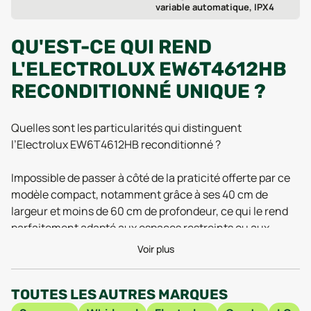
variable automatique, IPX4
QU'EST-CE QUI REND
L'ELECTROLUX EW6T4612HB
RECONDITIONNÉ UNIQUE ?
Quelles sont les particularités qui distinguent
l’Electrolux EW6T4612HB reconditionné ?
Impossible de passer à côté de la praticité offerte par ce
modèle compact, notamment grâce à ses 40 cm de
largeur et moins de 60 cm de profondeur, ce qui le rend
parfaitement adapté aux espaces restreints ou aux
petits appartements urbains. Avec sa hauteur de 90 cm,
Voir plus
il s’intègre discrètement sous un plan de travail ou dans
une buanderie étroite, tout en conservant une capacité
TOUTES LES AUTRES MARQUES
de lavage qui répond aux besoins quotidiens d’un foyer