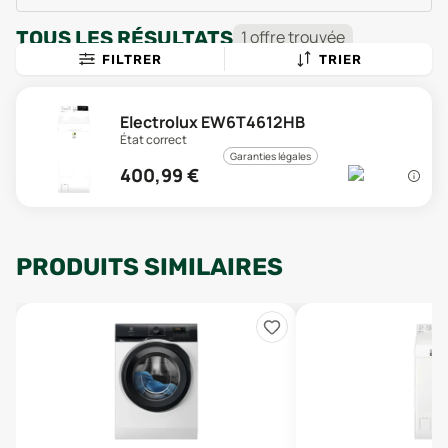
TOUS LES RÉSULTATS
1
offre
trouvée
FILTRER
TRIER
Electrolux EW6T4612HB
État correct
Garanties légales
400,99
€
PRODUITS SIMILAIRES