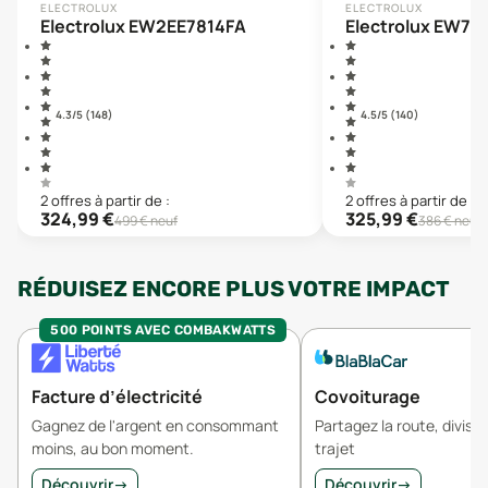
ELECTROLUX
ELECTROLUX
Electrolux EW2EE7814FA
Electrolux EW7T
4.3
/5 (
148
)
4.5
/5 (
140
)
2
offre
s
à partir de :
2
offre
s
à partir de :
324,99
€
325,99
€
499
€ neuf
386
€ neuf
RÉDUISEZ ENCORE PLUS VOTRE IMPACT
500 POINTS AVEC COMBAKWATTS
Facture d’électricité
Covoiturage
Gagnez de l'argent en consommant
Partagez la route, divisez
moins, au bon moment.
trajet
Découvrir
→
Découvrir
→