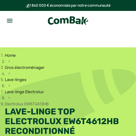
💰
1 840 000 € économisés par notre communauté
🌍
Ensemble, nous avons évité l'émission de 293 tonnes de CO₂
Home
Gros électroménager
Lave-linges
Lave-linge Electrolux
Electrolux EW6T4612HB
LAVE-LINGE TOP
ELECTROLUX EW6T4612HB
RECONDITIONNÉ