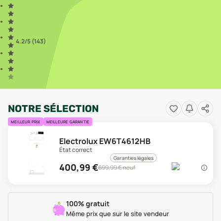
4.2
/5 (
143
)
NOTRE SÉLECTION
MEILLEUR PRIX
MEILLEURE GARANTIE
Electrolux EW6T4612HB
État correct
Garanties légales
400,99
€
699,99
€ neuf
100% gratuit
Même prix que sur le site vendeur