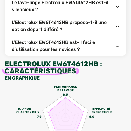
Le lave-linge Electrolux EW6T4612HB est-il
silencieux ?
L’Electrolux EW6T4612HB propose-t-il une
option départ différé ?
L’Electrolux EW6T4612HB est-il facile
d’utilisation pour les novices ?
ELECTROLUX EW6T4612HB
:
CARACTÉRISTIQUES
EN GRAPHIQUE
PERFORMANCE
DE LAVAGE
8.5
RAPPORT
EFFICACITÉ
QUALITÉ / PRIX
ÉNERGÉTIQUE
7.5
8.0