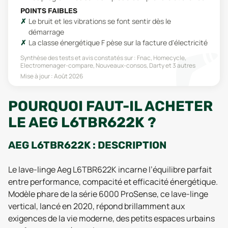
POINTS FAIBLES
Le bruit et les vibrations se font sentir dès le
démarrage
La classe énergétique F pèse sur la facture d'électricité
Synthèse des tests et avis constatés sur :
Fnac, Homecycle,
Electromenager-compare, Nouveaux-consos, Darty
et 3 autres
Mise à jour :
Août 2026
POURQUOI FAUT-IL ACHETER
LE AEG L6TBR622K ?
AEG L6TBR622K : DESCRIPTION
Le lave-linge Aeg L6TBR622K incarne l’équilibre parfait
entre performance, compacité et efficacité énergétique.
Modèle phare de la série 6000 ProSense, ce lave-linge
vertical, lancé en 2020, répond brillamment aux
exigences de la vie moderne, des petits espaces urbains