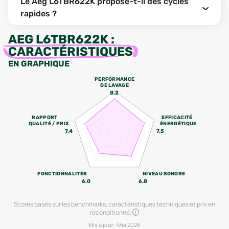
Le Aeg L6TBR622K propose-t-il des cycles
rapides ?
AEG L6TBR622K
:
CARACTÉRISTIQUES
EN GRAPHIQUE
PERFORMANCE
DE LAVAGE
8.2
RAPPORT
EFFICACITÉ
QUALITÉ / PRIX
ÉNERGÉTIQUE
7.4
7.5
FONCTIONNALITÉS
NIVEAU SONORE
6.0
6.8
Scores basés sur les benchmarks, caractéristiques techniques et prix en
reconditionné.
Mis à jour :
Mai 2026