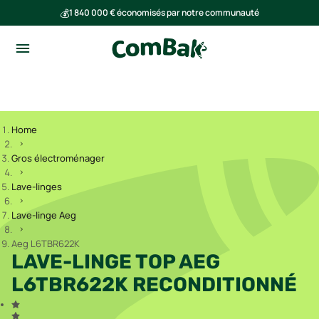
💰
1 840 000 € économisés par notre communauté
🌍
Ensemble, nous avons évité l'émission de 293 tonnes de CO₂
Home
Gros électroménager
Lave-linges
Lave-linge Aeg
Aeg L6TBR622K
LAVE-LINGE TOP AEG
L6TBR622K RECONDITIONNÉ