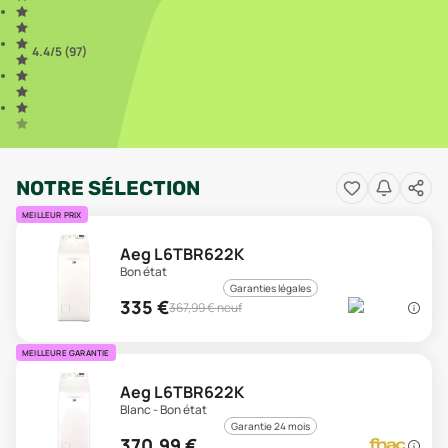
4.4
/5 (
97
)
NOTRE SÉLECTION
MEILLEUR PRIX
Aeg L6TBR622K
Bon état
Garanties légales
335
€
367,99
€ neuf
MEILLEURE GARANTIE
Aeg L6TBR622K
Blanc - Bon état
Garantie 24 mois
370,99
€