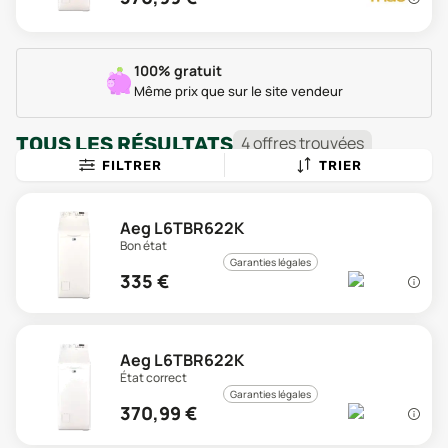
100% gratuit
Même prix que sur le site vendeur
TOUS LES RÉSULTATS
4
offre
s
trouvée
s
FILTRER
TRIER
Aeg L6TBR622K
Bon état
Garanties légales
335
€
Aeg L6TBR622K
État correct
Garanties légales
370,99
€