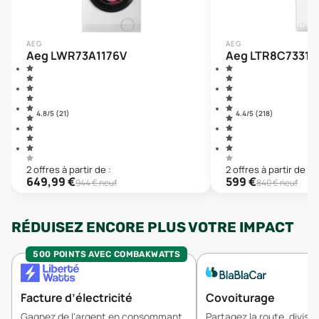
AEG
AEG
Aeg LWR73A1176V
Aeg LTR8C7331A
4.8
/5 (
21
)
4.4
/5 (
218
)
2
offre
s
à partir de :
2
offre
s
à partir de :
649,99
€
599
€
944
€ neuf
840
€ neuf
RÉDUISEZ ENCORE PLUS VOTRE IMPACT
500 POINTS AVEC COMBAKWATTS
Facture d’électricité
Covoiturage
Gagnez de l'argent en consommant
Partagez la route, divisez