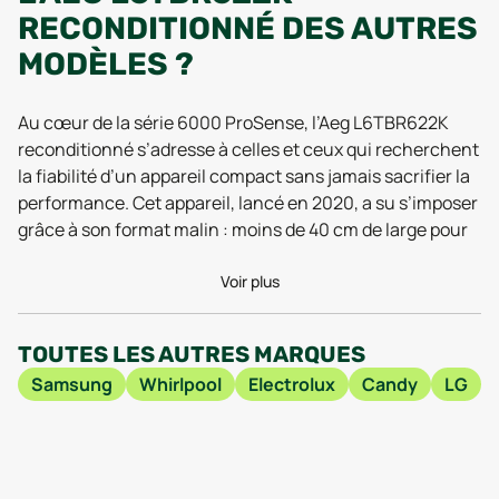
RECONDITIONNÉ DES AUTRES
MODÈLES ?
Au cœur de la série 6000 ProSense, l’Aeg L6TBR622K
reconditionné s’adresse à celles et ceux qui recherchent
la fiabilité d’un appareil compact sans jamais sacrifier la
performance. Cet appareil, lancé en 2020, a su s’imposer
grâce à son format malin : moins de 40 cm de large pour
se glisser dans tous les espaces, tout en conservant une
profondeur de 60 cm, idéale pour accueillir un vrai
Voir plus
tambour familial. Ce modèle ne se contente pas de faire
le minimum : il embarque la technologie ProSense, qui
TOUTES LES AUTRES MARQUES
adapte automatiquement la durée du cycle, la
Samsung
Whirlpool
Electrolux
Candy
LG
consommation d’eau et d’énergie à la charge réelle de
linge, ce qui fait toute la différence au quotidien. Les
tests les plus récents en 2025 soulignent la précision de
ce système, notant un gain d’économie d’énergie allant
jusqu’à 30 % par rapport à des modèles plus anciens.