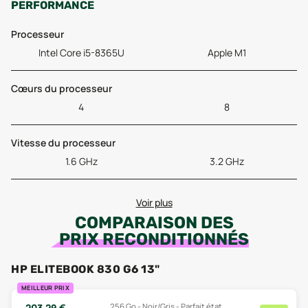
PERFORMANCE
Processeur
Intel Core i5-8365U
Apple M1
Cœurs du processeur
4
8
Vitesse du processeur
1.6 GHz
3.2 GHz
Voir plus
COMPARAISON DES
PRIX RECONDITIONNÉS
HP ELITEBOOK 830 G6 13"
MEILLEUR PRIX
256 Go - Noir/Gris - Parfait état
203,29
€