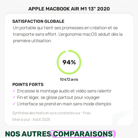
APPLE MACBOOK AIR M1 13" 2020
SATISFACTION GLOBALE
Un portable qui tient ses promesses en création et se
transporte sans effort. L'ergonomie macOS séduit dès la
première utilisation.
94
%
10 472
avis
POINTS FORTS
Encaisse le montage audio et vidéo sans ralentir
Fin et léger, se glisse partout pour voyager
L'interface se prend en main sans mode d'emploi
Synthèse des tests et avis constatés sur :
Fnac
Mise à jour :
Août 2026
NOS AUTRES
COMPARAISONS