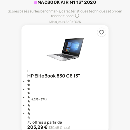
MACBOOK AIR M1 13" 2020
Scores basés sur les benchmarks, caractéristiques techniques et prix en
reconditionné.
Mis à jour :
Août 2026
HP
HP EliteBook 830 G6 13"
4.2
/5 (
674
)
75
offre
s
à partir de :
203,29
€
1130,45
€ neuf