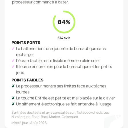
processeur commence à dater.
84
%
674
avis
POINTS FORTS
La batterie tient une journée de bureautique sans
recharger
L'écran tactile reste lisible même en plein soleil
Il tourne encore bien pour la bureautique et les petits
jeux
POINTS FAIBLES
Le processeur montre ses limites face aux tâches
lourdes
La touche Entrée est petite et mal placée sur le clavier
Un sifflement électronique se fait entendre à l'usage
Synthèse des tests et avis constatés sur :
Notebookcheck, Les
Numériques, Fnac, Back Market, Cdiscount
Mise à jour :
Août 2026