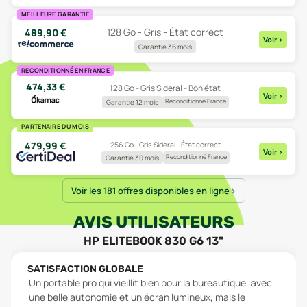
MEILLEURE GARANTIE
128 Go - Gris - État correct
489,90
€
Voir
>
Garantie 36 mois
RECONDITIONNÉ EN FRANCE
474,33
€
128 Go - Gris Sideral - Bon état
Voir
>
Reconditionné France
Garantie 12 mois
PARTENAIRE DU MOIS
479,99
€
256 Go - Gris Sideral - État correct
Voir
>
Reconditionné France
Garantie 30 mois
Voir les 181 offres disponibles en ligne
AVIS UTILISATEURS
HP ELITEBOOK 830 G6 13"
SATISFACTION GLOBALE
Un portable pro qui vieillit bien pour la bureautique, avec
une belle autonomie et un écran lumineux, mais le