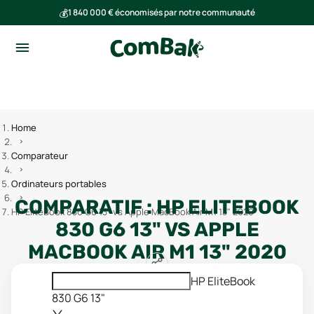
💰
1 840 000 € économisés par notre communauté
🌍
Ensemble, nous avons évité l'émission de 293 tonnes de CO₂
Home
Comparateur
Ordinateurs portables
COMPARATIF :
HP ELITEBOOK
HP EliteBook 830 G6 13" vs Apple MacBook Air M1 13" 2020
830 G6 13"
VS
APPLE
MACBOOK AIR M1 13" 2020
HP EliteBook
830 G6 13"