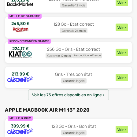
Voir
>
Garantie 12 mois
MEILLEURE GARANTIE
245,80
€
128 Go - État correct
Voir
>
Garantie 24 mois
RECONDITIONNÉ EN FRANCE
224,17
€
256 Go - Gris - État correct
Voir
>
Reconditionné France
Garantie 12 mois
213,99
€
Gris - Très bon état
Voir
>
Garantie légale
Voir les 75 offres disponibles en ligne
APPLE MACBOOK AIR M1 13" 2020
MEILLEUR PRIX
399,99
€
128 Go - Gris - Bon état
Voir
>
Garantie légale