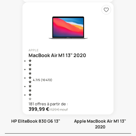
APPLE
MacBook Air M1 13" 2020
4.7
/5 (
10 472
)
181
offre
s
à partir de :
399,99
€
1129
€ neuf
HP EliteBook 830 G6 13"
Apple MacBook Air M1 13"
2020