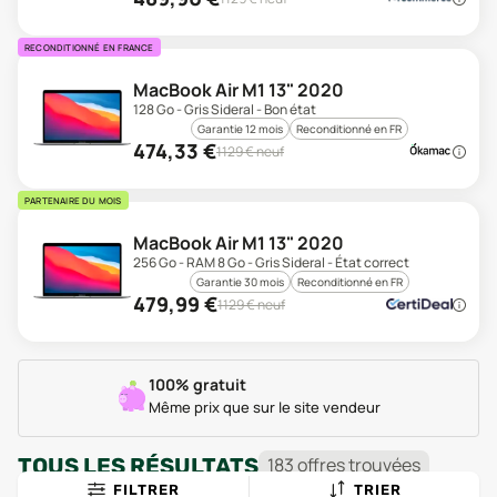
RECONDITIONNÉ EN FRANCE
MacBook Air M1 13" 2020
128 Go - Gris Sideral - Bon état
Garantie 12 mois
Reconditionné en FR
474,33
€
1129
€ neuf
PARTENAIRE DU MOIS
MacBook Air M1 13" 2020
256 Go - RAM 8 Go - Gris Sideral - État correct
Garantie 30 mois
Reconditionné en FR
479,99
€
1129
€ neuf
100% gratuit
Même prix que sur le site vendeur
TOUS LES RÉSULTATS
183
offre
s
trouvée
s
FILTRER
TRIER