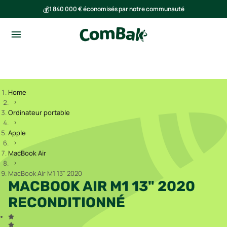
💰
1 840 000 € économisés par notre communauté
🌍
Ensemble, nous avons évité l'émission de 293 tonnes de CO₂
Home
Ordinateur portable
Apple
MacBook Air
MacBook Air M1 13" 2020
MACBOOK AIR M1 13" 2020
RECONDITIONNÉ