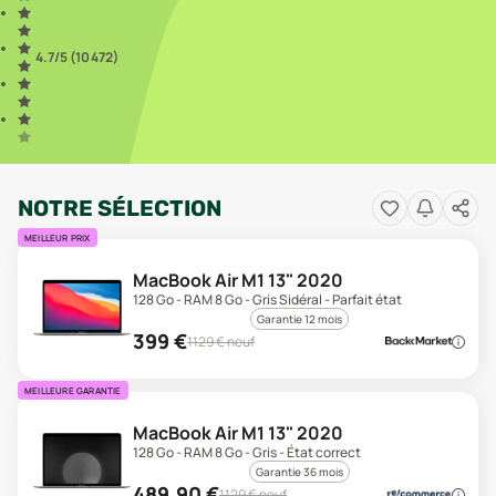
4.7
/5 (
10 472
)
NOTRE SÉLECTION
MEILLEUR PRIX
MacBook Air M1 13" 2020
128 Go - RAM 8 Go - Gris Sidéral - Parfait état
Garantie 12 mois
399
€
1129
€ neuf
MEILLEURE GARANTIE
MacBook Air M1 13" 2020
128 Go - RAM 8 Go - Gris - État correct
Garantie 36 mois
489,90
€
1129
€ neuf