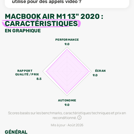
utilisé pour des appels vidéo ?
MACBOOK AIR M1 13" 2020
:
CARACTÉRISTIQUES
EN GRAPHIQUE
PERFORMANCE
9.0
RAPPORT
ÉCRAN
QUALITÉ / PRIX
9.0
8.5
AUTONOMIE
9.0
Scores basés sur les benchmarks, caractéristiques techniques et prix en
reconditionné.
Mis à jour :
Août 2026
GÉNÉRAL