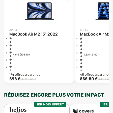
APPLE
APPLE
MacBook Air M2 13" 2022
MacBook Air M2 
4.6
/5 (
10 850
)
4.5
/5 (
2 160
)
174
offre
s
à partir de :
46
offre
s
à partir de :
698
€
866,80
€
1499
€ neuf
1449
€ neu
RÉDUISEZ ENCORE PLUS VOTRE IMPACT
1ER MOIS OFFERT
1ER MO