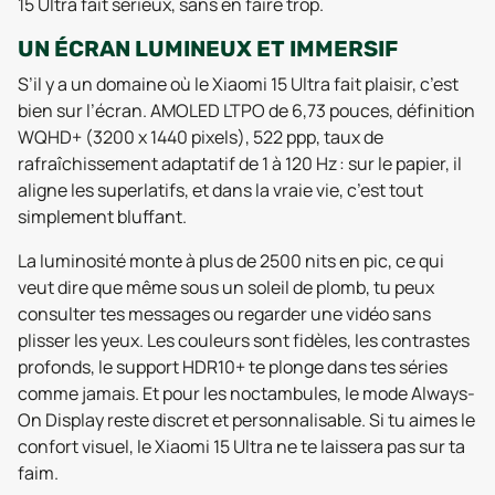
15 Ultra fait sérieux, sans en faire trop.
UN ÉCRAN LUMINEUX ET IMMERSIF
S’il y a un domaine où le Xiaomi 15 Ultra fait plaisir, c’est
bien sur l’écran. AMOLED LTPO de 6,73 pouces, définition
WQHD+ (3200 x 1440 pixels), 522 ppp, taux de
rafraîchissement adaptatif de 1 à 120 Hz : sur le papier, il
aligne les superlatifs, et dans la vraie vie, c’est tout
simplement bluffant.
La luminosité monte à plus de 2500 nits en pic, ce qui
veut dire que même sous un soleil de plomb, tu peux
consulter tes messages ou regarder une vidéo sans
plisser les yeux. Les couleurs sont fidèles, les contrastes
profonds, le support HDR10+ te plonge dans tes séries
comme jamais. Et pour les noctambules, le mode Always-
On Display reste discret et personnalisable. Si tu aimes le
confort visuel, le Xiaomi 15 Ultra ne te laissera pas sur ta
faim.