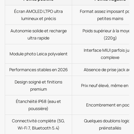
Écran AMOLED LTPO ultra
Format assez imposant pour
lumineux et précis
petites mains
Autonomie solide et recharge
Poids supérieur à la moyen
ultra rapide
(220g)
Interface MIUI parfois jug
Module photo Leica polyvalent
complexe
Performances stables en 2026
Absence de prise jack aud
Design soigné et finitions
Prix neuf élevé, même en 2
premium
Étanchéité IP68 (eau et
Encombrement en poch
poussière)
Connectivité complète (5G,
Quelques doublons logicie
Wi-Fi 7, Bluetooth 5.4)
préinstallés