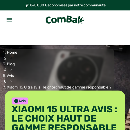
💰
1 840 000 € économisés par notre communauté
🌍
Ensemble, nous avons évité l'émission de 293 tonnes de CO₂
Home
Blog
Avis
Xiaomi 15 Ultra avis : le choix haut de gamme responsable ?
Avis
XIAOMI 15 ULTRA AVIS :
LE CHOIX HAUT DE
GAMME RESPONSABLE