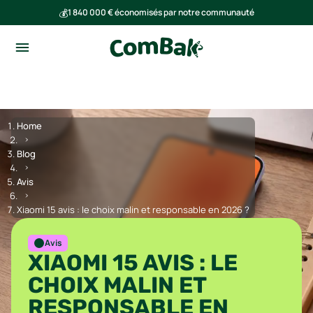
💰
1 840 000 € économisés par notre communauté
🌍
Ensemble, nous avons évité l'émission de 293 tonnes de CO₂
Home
Blog
Avis
Xiaomi 15 avis : le choix malin et responsable en 2026 ?
Avis
XIAOMI 15 AVIS : LE
CHOIX MALIN ET
RESPONSABLE EN