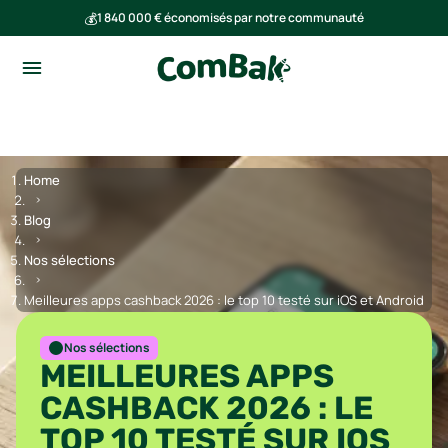
💰
1 840 000 € économisés par notre communauté
🌍
Ensemble, nous avons évité l'émission de 293 tonnes de CO₂
Home
Blog
Nos sélections
Meilleures apps cashback 2026 : le top 10 testé sur iOS et Android
Nos sélections
MEILLEURES APPS
CASHBACK 2026 : LE
TOP 10 TESTÉ SUR IOS