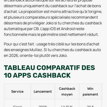
le cashback automatique sur les achats et propose
désormais uniquement du cashback sur l'achat de bons
d'achat. La proposition est moins attractive qu'à l'origine,
et plusieurs comparateurs spécialisés recommandent
désormais de privilégier Joko si tu cherches du cashback
automatique par CB. L'app iOS et Android reste
fonctionnelle mais le périmètre s'est nettement réduit.
Pour qui c'est fait : usage très ciblé sur les bons d'achat
des enseignes Mulliez. Si tu cherches du cashback auto
en 2026, oriente-toi plutôt vers Joko.
TABLEAU COMPARATIF DES
10 APPS CASHBACK
Cashback
Min
Service
Lancement
moyen
paiement
p
iGraal
2006
1 à 10 %
20 €