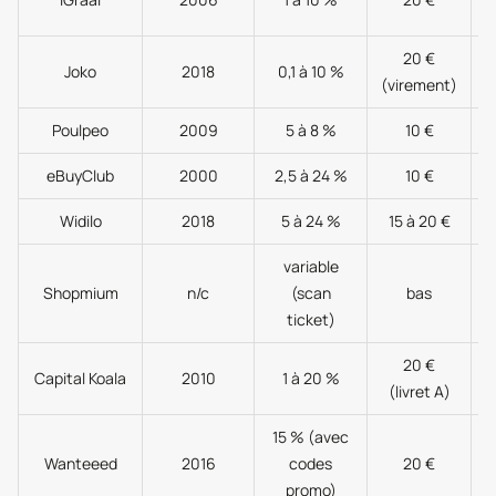
20 €
Joko
2018
0,1 à 10 %
(virement)
Poulpeo
2009
5 à 8 %
10 €
eBuyClub
2000
2,5 à 24 %
10 €
Widilo
2018
5 à 24 %
15 à 20 €
variable
o
Shopmium
n/c
(scan
bas
ticket)
20 €
Capital Koala
2010
1 à 20 %
(livret A)
15 % (avec
Wanteeed
2016
codes
20 €
promo)