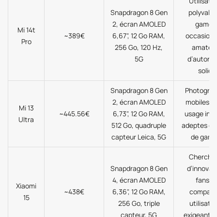
Utilisate
Snapdragon 8 Gen
polyvalen
2, écran AMOLED
gamer
Mi 14t
~389€
6,67", 12 Go RAM,
occasionn
Pro
256 Go, 120 Hz,
amateu
5G
d’autono
solide
Snapdragon 8 Gen
Photogra
2, écran AMOLED
mobiles, p
Mi 13
~445.56€
6,73", 12 Go RAM,
usage inte
Ultra
512 Go, quadruple
adeptes du
capteur Leica, 5G
de gam
Cherche
Snapdragon 8 Gen
d’innovat
4, écran AMOLED
fans d
Xiaomi
~438€
6,36", 12 Go RAM,
compaci
15
256 Go, triple
utilisate
capteur, 5G
exigeants 