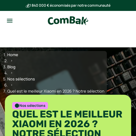
💰
1 840 000 € économisés par notre communauté
🌍
Ensemble, nous avons évité l'émission de 293 tonnes de CO₂
Home
Blog
Nos sélections
Quel est le meilleur Xiaomi en 2026 ? Notre sélection
Nos sélections
QUEL EST LE MEILLEUR
XIAOMI EN 2026 ?
NOTRE SÉLECTION