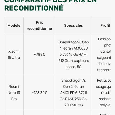
RECONDITIONNÉ
Prix
Modèle
Specs clés
Profil id
reconditionné
Passionné
Snapdragon 8 Gen
photo,
4, écran AMOLED
Xiaomi
utilisate
~799€
6,73", 16 Go RAM,
15 Ultra
exigeants,
512 Go, 4 capteurs
de nouvea
photo, 5G
technolog
Snapdragon 7s
Petits bud
Redmi
Gen 2, écran
usage quoti
Note 13
~128.39€
AMOLED 6,67", 8
étudiant
Pro
Go RAM, 256 Go,
recherch
200 MP, 5G
polyvale