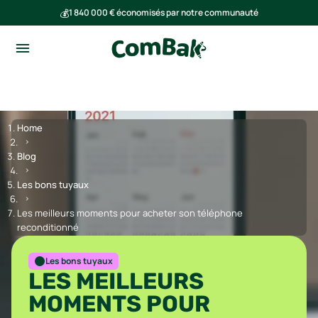
💰
1 840 000 € économisés par notre communauté
🌍
Ensemble, nous avons évité l'émission de 293 tonnes de CO₂
Home
Blog
Les bons tuyaux
Les meilleurs moments pour acheter son téléphone
reconditionné
Les bons tuyaux
LES MEILLEURS
MOMENTS POUR