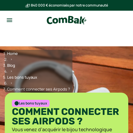
💰
1 840 000 € économisés par notre communauté
🌍
Ensemble, nous avons évité l'émission de 293 tonnes de CO₂
Home
Blog
Les bons tuyaux
Comment connecter ses Airpods ?
Les bons tuyaux
COMMENT CONNECTER
SES AIRPODS ?
Vous venez d’acquérir le bijou technologique