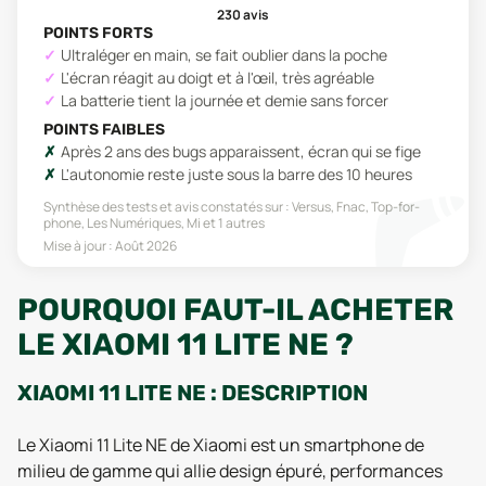
230
avis
POINTS FORTS
Ultraléger en main, se fait oublier dans la poche
L'écran réagit au doigt et à l'œil, très agréable
La batterie tient la journée et demie sans forcer
POINTS FAIBLES
Après 2 ans des bugs apparaissent, écran qui se fige
L'autonomie reste juste sous la barre des 10 heures
Synthèse des tests et avis constatés sur :
Versus, Fnac, Top-for-
phone, Les Numériques, Mi
et 1 autres
Mise à jour :
Août 2026
POURQUOI FAUT-IL ACHETER
LE XIAOMI 11 LITE NE ?
XIAOMI 11 LITE NE : DESCRIPTION
Le Xiaomi 11 Lite NE de Xiaomi est un smartphone de
milieu de gamme qui allie design épuré, performances