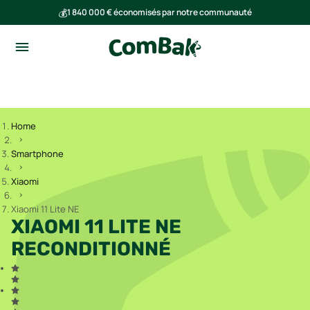
💰
1 840 000 € économisés par notre communauté
🌍
Ensemble, nous avons évité l'émission de 293 tonnes de CO₂
Home
Smartphone
Xiaomi
Xiaomi 11 Lite NE
XIAOMI 11 LITE NE
RECONDITIONNÉ