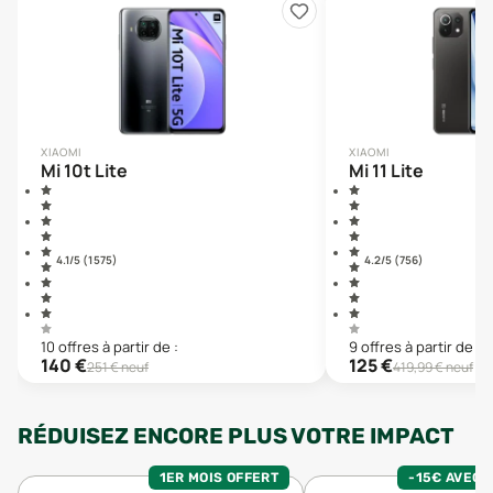
XIAOMI
XIAOMI
Mi 10t Lite
Mi 11 Lite
4.1
/5 (
1 575
)
4.2
/5 (
756
)
10
offre
s
à partir de :
9
offre
s
à partir de :
140
€
125
€
251
€ neuf
419,99
€ neuf
RÉDUISEZ ENCORE PLUS VOTRE IMPACT
1ER MOIS OFFERT
-15€ AVEC 