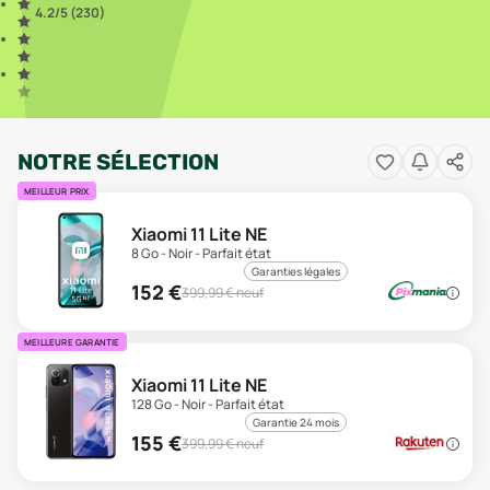
4.2
/5 (
230
)
NOTRE SÉLECTION
MEILLEUR PRIX
Xiaomi 11 Lite NE
8 Go - Noir - Parfait état
Garanties légales
152
€
399,99
€ neuf
MEILLEURE GARANTIE
Xiaomi 11 Lite NE
128 Go - Noir - Parfait état
Garantie 24 mois
155
€
399,99
€ neuf