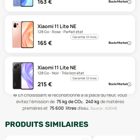
163
€
Xiaomi 11 Lite NE
128 Go - Rose - Parfait état
Garantie 12 mois
165
€
Xiaomi 11 Lite NE
128 Go - Noir - Très bon état
Garantie 12 mois
215
€
♻️
En choisissant le reconditionné à la place du neuf, vous
évitez l'émission de
75
kg de CO₂
,
240
kg
de matières
premières
et
75 600
litres
d'eau
.
Source : ADEME
PRODUITS SIMILAIRES