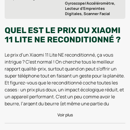
Gyroscope/Accéléromètre,
Lecteur d'Empreintes
Digitales, Scanner Facial
QUEL EST LE PRIX DU XIAOMI
11 LITE NE RECONDITIONNÉ ?
Le prix d’un Xiaomi 11 Lite NE reconditionné, ça vous
intrigue ? C’est normal ! On cherche tous le meilleur
rapport qualité-prix, surtout quand on peut s’offrir un
super téléphone tout en faisant un geste pour la planète.
Et figurez-vous que le reconditionné coche toutes les
cases : un prix plus doux, un impact écologique réduit, et
un appareil performant. C’est un peu comme avoir le
beurre, l’argent du beurre (et même une partie du
crémier !) sans culpabiliser. Mais attention, le prix d’un
Voir plus
Xiaomi 11 Lite NE reconditionné peut varier en fonction de
plusieurs facteurs. L’état général du téléphone joue un