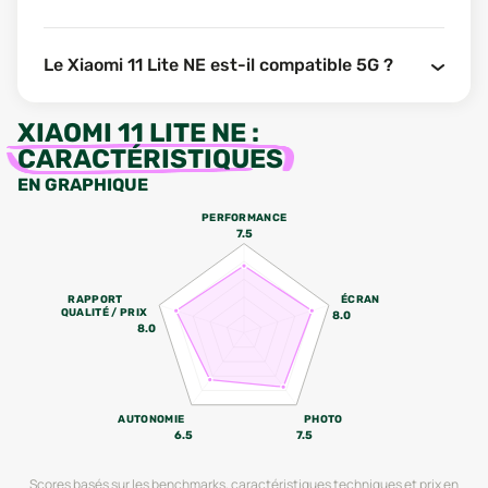
Le Xiaomi 11 Lite NE est-il compatible 5G ?
XIAOMI 11 LITE NE
:
CARACTÉRISTIQUES
EN GRAPHIQUE
PERFORMANCE
7.5
RAPPORT
ÉCRAN
QUALITÉ / PRIX
8.0
8.0
AUTONOMIE
PHOTO
6.5
7.5
Scores basés sur les benchmarks, caractéristiques techniques et prix en