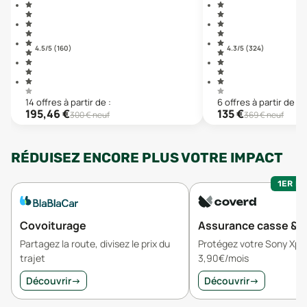
4.5
/5 (
160
)
4.3
/5 (
324
)
14
offre
s
à partir de :
6
offre
s
à partir de :
195,46
€
135
€
300
€ neuf
369
€ neuf
RÉDUISEZ ENCORE PLUS VOTRE IMPACT
1ER MO
Covoiturage
Assurance casse & v
Partagez la route, divisez le prix du
Protégez votre Sony Xper
trajet
3,90€/mois
Découvrir
→
Découvrir
→