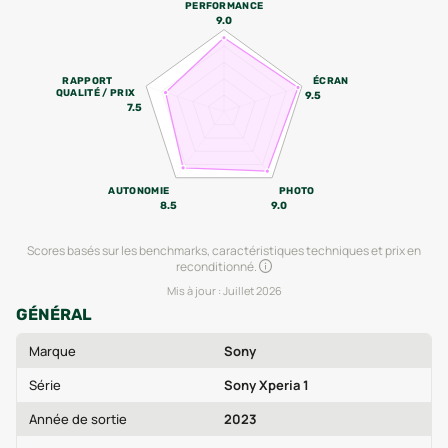
PERFORMANCE
9.0
RAPPORT
ÉCRAN
QUALITÉ / PRIX
9.5
7.5
AUTONOMIE
PHOTO
8.5
9.0
Scores basés sur les benchmarks, caractéristiques techniques et prix en
reconditionné.
Mis à jour :
Juillet 2026
GÉNÉRAL
Marque
Sony
Série
Sony Xperia 1
Année de sortie
2023