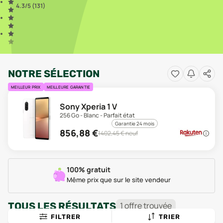
4.3
/5 (
131
)
NOTRE SÉLECTION
MEILLEUR PRIX
MEILLEURE GARANTIE
Sony Xperia 1 V
256 Go - Blanc - Parfait état
Garantie 24 mois
856,88
€
1402,45
€ neuf
100% gratuit
Même prix que sur le site vendeur
TOUS LES RÉSULTATS
1
offre
trouvée
FILTRER
TRIER