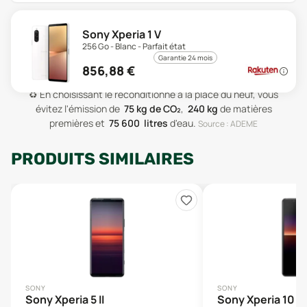
Sony Xperia 1 V
256 Go - Blanc - Parfait état
Garantie 24 mois
856,88
€
♻️
En choisissant le reconditionné à la place du neuf, vous
évitez l'émission de
75
kg de CO₂
,
240
kg
de matières
premières
et
75 600
litres
d'eau
.
Source : ADEME
PRODUITS SIMILAIRES
SONY
SONY
Sony Xperia 5 II
Sony Xperia 10 II