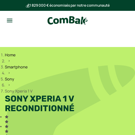
💰
1 829 000 € économisés par notre communauté
🌍
Ensemble, nous avons évité l'émission de 291 tonnes de CO₂
Home
Smartphone
Sony
Sony Xperia 1 V
SONY XPERIA 1 V
RECONDITIONNÉ