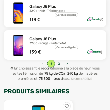
Galaxy J6 Plus
32 Go - Noir - Très bon état
Garanties légales
119
€
Galaxy J6 Plus
32 Go - Rouge - Parfait état
Garanties légales
139
€
‹
›
1
2
♻️
En choisissant le reconditionné à la place du neuf, vous
évitez l'émission de
75
kg de CO₂
,
240
kg
de matières
premières
et
75 600
litres
d'eau
.
Source : ADEME
PRODUITS SIMILAIRES