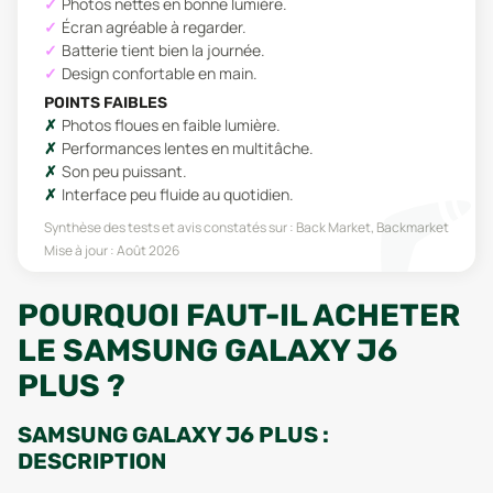
Photos nettes en bonne lumière.
Écran agréable à regarder.
Batterie tient bien la journée.
Design confortable en main.
POINTS FAIBLES
Photos floues en faible lumière.
Performances lentes en multitâche.
Son peu puissant.
Interface peu fluide au quotidien.
Synthèse des tests et avis constatés sur :
Back Market, Backmarket
Mise à jour :
Août 2026
POURQUOI FAUT-IL ACHETER
LE SAMSUNG GALAXY J6
PLUS ?
SAMSUNG GALAXY J6 PLUS :
DESCRIPTION