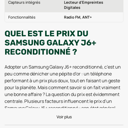
Capteurs intégrés
Lecteur d'Empreintes
Digitales
Fonctionnalités
Radio FM, ANT+
QUEL EST LE PRIX DU
SAMSUNG GALAXY J6+
RECONDITIONNÉ ?
Adopter un Samsung Galaxy J6+ reconditionné, c’est un
peu comme dénicher une pépite d’or : un téléphone
performant à un prix plus doux, tout en faisant un geste
pour la planète. Mais comment savoir si on fait vraiment
une bonne affaire ? La question du prix est évidemment
centrale. Plusieurs facteurs influencent le prix d’un
Samsung Galaxy J6+ reconditionné : son état général
(comme neuf, très bon état, bon état), sa capacité de
Voir plus
stockage (32 Go, 64 Go…), et bien sûr, les accessoires