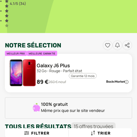
4.1
/5 (
34
)
NOTRE SÉLECTION
MEILLEUR PRIX
MEILLEURE GARANTIE
Galaxy J6 Plus
32 Go - Rouge - Parfait état
Garantie 12 mois
89
€
260
€ neuf
100% gratuit
Même prix que sur le site vendeur
TOUS LES RÉSULTATS
15
offre
s
trouvée
s
FILTRER
TRIER