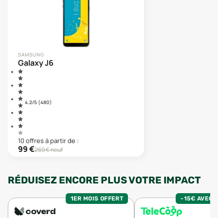
SAMSUNG
Galaxy J6
4.2
/5 (
480
)
10
offre
s
à partir de :
99
€
269
€ neuf
RÉDUISEZ ENCORE PLUS VOTRE IMPACT
1ER MOIS OFFERT
-15€ AVEC 