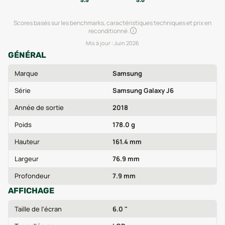
5.5
5.0
Scores basés sur les benchmarks, caractéristiques techniques et prix en
reconditionné.
Mis à jour :
Juin 2026
GÉNÉRAL
Marque
Samsung
Série
Samsung Galaxy J6
Année de sortie
2018
Poids
178.0 g
Hauteur
161.4 mm
Largeur
76.9 mm
Profondeur
7.9 mm
AFFICHAGE
Taille de l'écran
6.0 "