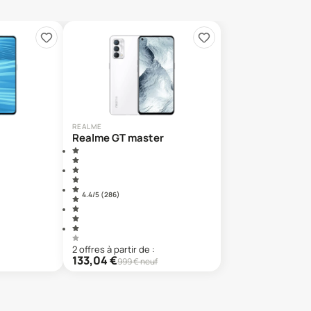
REALME
Realme GT master
4.4
/5 (
286
)
2
offre
s
à partir de :
133,04
€
999
€ neuf