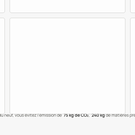
du neuf, vous évitez l'émission de
75
kg de CO₂
,
240
kg
de matières pr