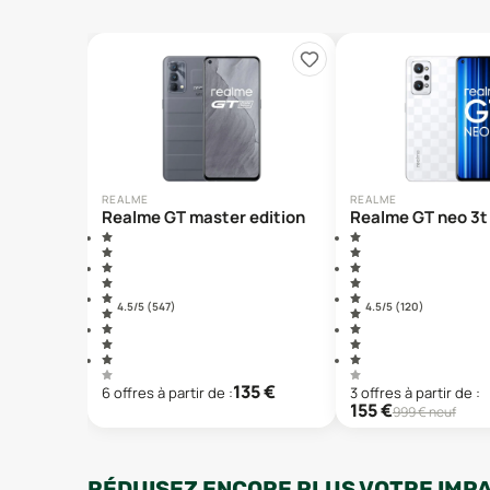
REALME
REALME
Realme GT master edition
Realme GT neo 3t
4.5
/5 (
547
)
4.5
/5 (
120
)
135
€
6
offre
s
à partir de :
3
offre
s
à partir de :
155
€
999
€ neuf
RÉDUISEZ ENCORE PLUS VOTRE IMP