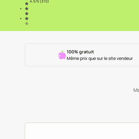
4.5
/5 (
372
)
100% gratuit
Même prix que sur le site vendeur
Ma