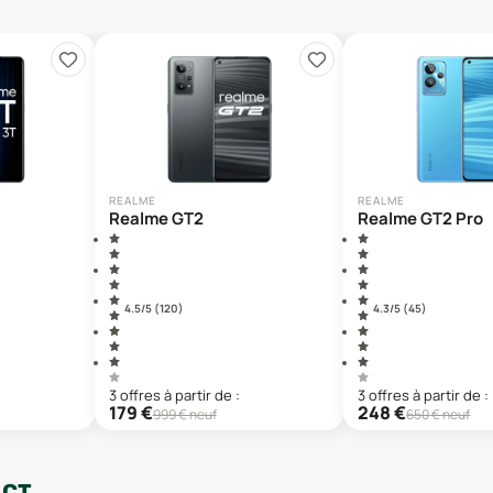
REALME
REALME
Realme GT2
Realme GT2 Pro
4.5
/5 (
120
)
4.3
/5 (
45
)
3
offre
s
à partir de :
3
offre
s
à partir de :
179
€
248
€
999
€ neuf
650
€ neuf
ACT