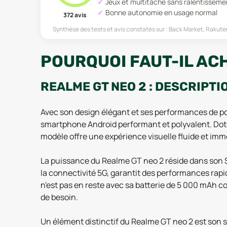
Jeux et multitâche sans ralentisseme
Bonne autonomie en usage normal
372
avis
Synthèse des tests et avis constatés sur :
Back Market, Rakute
POURQUOI FAUT-IL ACH
REALME GT NEO 2 : DESCRIPTI
Avec son design élégant et ses performances de poi
smartphone Android performant et polyvalent. Dot
modèle offre une expérience visuelle fluide et imm
La puissance du Realme GT neo 2 réside dans son 
la connectivité 5G, garantit des performances rapid
n'est pas en reste avec sa batterie de 5 000 mAh 
de besoin.
Un élément distinctif du Realme GT neo 2 est son