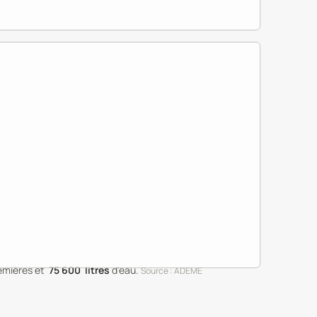
emières
et
75 600
litres
d'eau
.
Source : ADEME