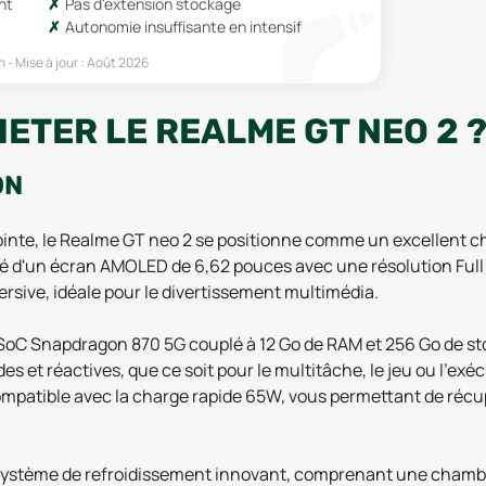
nt
Pas d'extension stockage
Autonomie insuffisante en intensif
n
Mise à jour :
Août 2026
ETER LE REALME GT NEO 2 
ON
nte, le Realme GT neo 2 se positionne comme un excellent choi
é d'un écran AMOLED de 6,62 pouces avec une résolution Full 
ersive, idéale pour le divertissement multimédia.
SoC Snapdragon 870 5G couplé à 12 Go de RAM et 256 Go de s
es et réactives, que ce soit pour le multitâche, le jeu ou l'e
compatible avec la charge rapide 65W, vous permettant de récu
 système de refroidissement innovant, comprenant une chambr