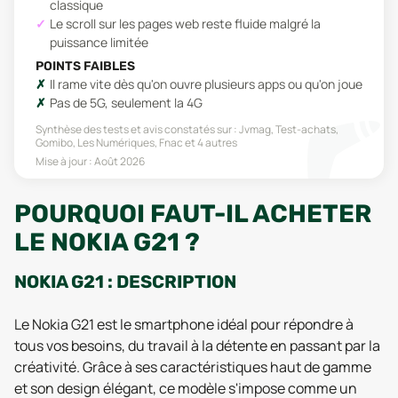
classique
Le scroll sur les pages web reste fluide malgré la
puissance limitée
POINTS FAIBLES
Il rame vite dès qu'on ouvre plusieurs apps ou qu'on joue
Pas de 5G, seulement la 4G
Synthèse des tests et avis constatés sur :
Jvmag, Test-achats,
Gomibo, Les Numériques, Fnac
et 4 autres
Mise à jour :
Août 2026
POURQUOI FAUT-IL ACHETER
LE NOKIA G21 ?
NOKIA G21 : DESCRIPTION
Le Nokia G21 est le smartphone idéal pour répondre à
tous vos besoins, du travail à la détente en passant par la
créativité. Grâce à ses caractéristiques haut de gamme
et son design élégant, ce modèle s'impose comme un