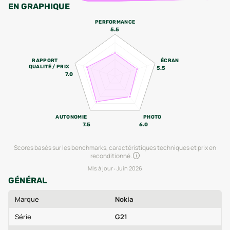
EN GRAPHIQUE
PERFORMANCE
5.5
RAPPORT
ÉCRAN
QUALITÉ / PRIX
5.5
7.0
AUTONOMIE
PHOTO
7.5
6.0
Scores basés sur les benchmarks, caractéristiques techniques et prix en
reconditionné.
Mis à jour :
Juin 2026
GÉNÉRAL
Marque
Nokia
Série
G21