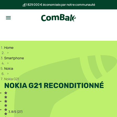
💰
1 829 000 € économisés par notre communauté
🌍
Ensemble, nous avons évité l'émission de 291 tonnes de CO₂
Home
Smartphone
Nokia
Nokia G21
NOKIA G21 RECONDITIONNÉ
3.8
/5 (
27
)