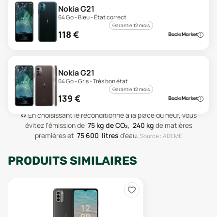
Nokia G21
64 Go - Bleu - État correct
Garantie 12 mois
118
€
Nokia G21
64 Go - Gris - Très bon état
Garantie 12 mois
139
€
♻️
En choisissant le reconditionné à la place du neuf, vous
évitez l'émission de
75
kg de CO₂
,
240
kg
de matières
premières
et
75 600
litres
d'eau
.
Source : ADEME
PRODUITS SIMILAIRES