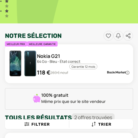
NOTRE SÉLECTION
MEILLEUR PRIX
MEILLEURE GARANTIE
Nokia G21
64 Go - Bleu - État correct
Garantie 12 mois
118
€
269
€ neuf
100% gratuit
Même prix que sur le site vendeur
TOUS LES RÉSULTATS
2
offre
s
trouvée
s
FILTRER
TRIER