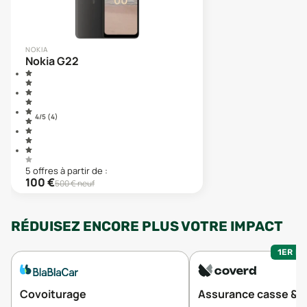
NOKIA
Nokia G22
4
/5 (
4
)
5
offre
s
à partir de :
100
€
500
€ neuf
RÉDUISEZ ENCORE PLUS VOTRE IMPACT
1ER MO
Covoiturage
Assurance casse & v