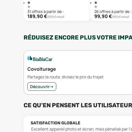
31
offre
s
à partir de :
26
offre
s
à partir de :
189,90
€
99,90
€
999
€ neuf
369
€ neuf
RÉDUISEZ ENCORE PLUS VOTRE IMP
Covoiturage
Partagez la route, divisez le prix du trajet
Découvrir
→
CE QU'EN PENSENT LES UTILISATEU
SATISFACTION GLOBALE
Excellent appareil photo et écran, mais pénalisé par 