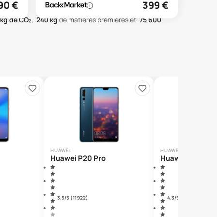
90
€
399
€
kg de CO₂
,
240
kg
de matières premières
et
75 600
HUAWEI
HUAWEI
Huawei P20 Pro
Huawei P30
3.5
/5 (
11 922
)
4.3
/5 (
4 387
)