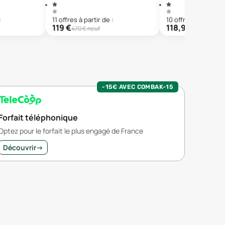
:
11
offre
s
à partir de :
10
offre
s
à partir de
119
€
118,99
€
470
€ neuf
587
€ neu
-15€ AVEC COMBAK-15
Forfait téléphonique
Optez pour le forfait le plus engagé de France
Découvrir
→