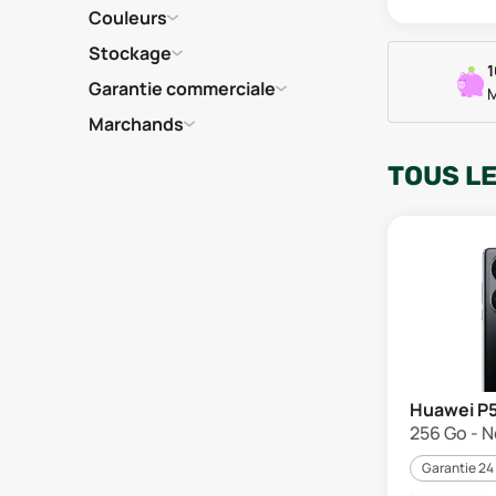
Couleurs
Stockage
1
Garantie commerciale
M
Marchands
TOUS L
Huawei P5
256 Go - No
Garantie 24