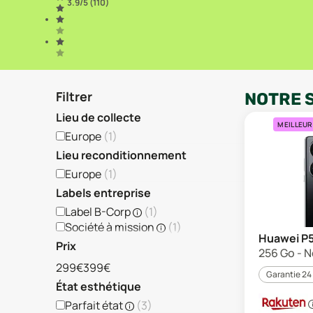
3.9
/5 (
110
)
Filtrer
NOTRE 
Lieu de collecte
MEILLEUR
Europe
(
1
)
Lieu reconditionnement
Europe
(
1
)
Labels entreprise
Label B-Corp
(
1
)
Société à mission
(
1
)
Huawei P5
Prix
256 Go - No
299€
399€
Garantie 24
État esthétique
Parfait état
(
3
)