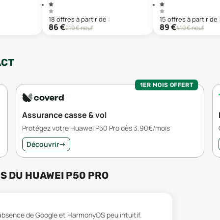
18
offre
s
à partir de :
15
offre
s
à partir de 
86
€
89
€
219
€ neuf
419
€ neuf
ACT
1ER MOIS OFFERT
Assurance casse & vol
Protégez votre Huawei P50 Pro dès 3,90€/mois
Découvrir
→
RS
DU
HUAWEI P50 PRO
l'absence de Google et HarmonyOS peu intuitif.