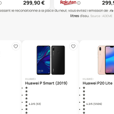
299,90
€
299,
issant le reconditionné à la place du neuf, vous évitez l'émission de
75
litres
d'eau
.
Source : ADEME
HUAWEI
HUAWEI
Huawei P Smart (2019)
Huawei P20 Lite
4.2
/5 (
53
)
4.2
/5 (
5 506
)