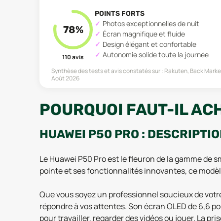
POINTS FORTS
Photos exceptionnelles de nuit
78
%
Écran magnifique et fluide
Design élégant et confortable
Autonomie solide toute la journée
110
avis
Synthèse des tests et avis constatés sur :
Rakuten, Back Marke
Août 2026
POURQUOI FAUT-IL ACH
HUAWEI P50 PRO : DESCRIPTI
Le Huawei P50 Pro est le fleuron de la gamme de 
pointe et ses fonctionnalités innovantes, ce modè
Que vous soyez un professionnel soucieux de votre
répondre à vos attentes. Son écran OLED de 6,6 pou
pour travailler, regarder des vidéos ou jouer. La p