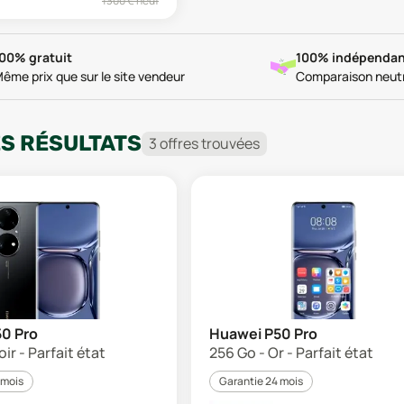
1300
€ neuf
00% gratuit
100% indépendan
ême prix que sur le site vendeur
Comparaison neut
ES RÉSULTATS
3
offre
s
trouvée
s
0 Pro
Huawei P50 Pro
ir - Parfait état
256 Go - Or - Parfait état
 mois
Garantie 24 mois