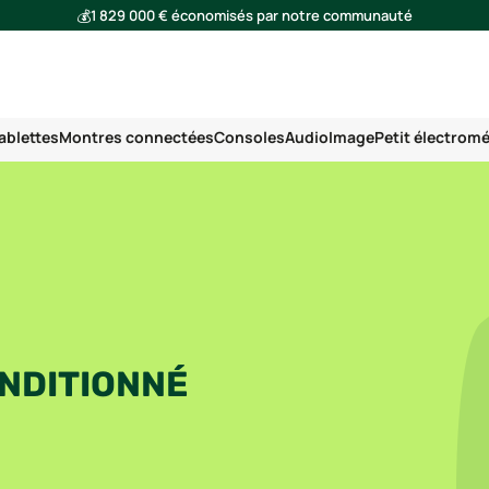
💰
1 829 000 € économisés par notre communauté
🌍
Ensemble, nous avons évité l'émission de 291 tonnes de CO₂
ablettes
Montres connectées
Consoles
Audio
Image
Petit électrom
NDITIONNÉ