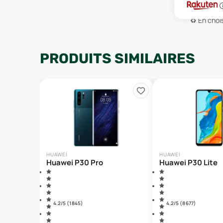
♻️
En chois
PRODUITS SIMILAIRES
HUAWEI
HUAWEI
Huawei P30 Pro
Huawei P30 Lite
4.2
/5 (
1 845
)
4.2
/5 (
8 677
)