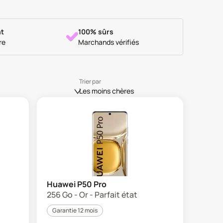
t
100% sûrs
re
Marchands vérifiés
Trier par
Les moins chères
Huawei P50 Pro
256 Go - Or - Parfait état
Garantie 12 mois