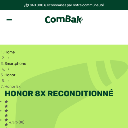
💰
1 840 000 € économisés par notre communauté
🌍
Ensemble, nous avons évité l'émission de 293 tonnes de CO₂
Home
Smartphone
Honor
Honor 8x
HONOR 8X RECONDITIONNÉ
4.5
/5 (
18
)