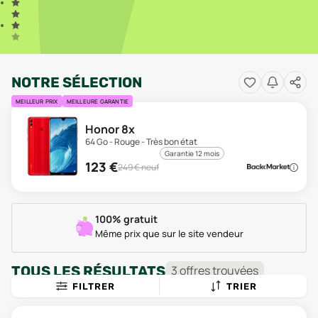
NOTRE SÉLECTION
MEILLEUR PRIX
MEILLEURE GARANTIE
Honor 8x
64 Go - Rouge - Très bon état
Garantie 12 mois
123
€
249
€ neuf
100% gratuit
Même prix que sur le site vendeur
TOUS LES RÉSULTATS
3
offre
s
trouvée
s
FILTRER
TRIER