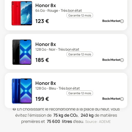
Honor 8x
64 Go - Rouge - Très bon état
Garantie 12 mois
123
€
Honor 8x
128 Go - Noir - Très bon état
Garantie 12 mois
185
€
Honor 8x
128 Go - Bleu - Très bon état
Garantie 12 mois
199
€
♻️
En choisissant le reconditionné à la place du neuf, vous
évitez l'émission de
75
kg de CO₂
,
240
kg
de matières
premières
et
75 600
litres
d'eau
.
Source : ADEME