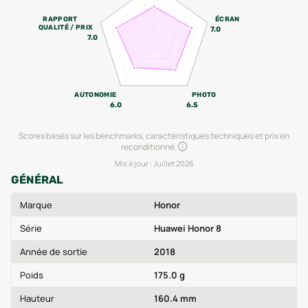
RAPPORT
ÉCRAN
QUALITÉ / PRIX
7.0
7.0
AUTONOMIE
PHOTO
6.0
6.5
Scores basés sur les benchmarks, caractéristiques techniques et prix en
reconditionné.
Mis à jour :
Juillet 2026
GÉNÉRAL
Marque
Honor
Série
Huawei Honor 8
Année de sortie
2018
Poids
175.0 g
Hauteur
160.4 mm