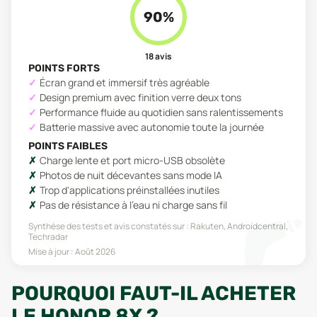
90
%
18
avis
POINTS FORTS
Écran grand et immersif très agréable
Design premium avec finition verre deux tons
Performance fluide au quotidien sans ralentissements
Batterie massive avec autonomie toute la journée
POINTS FAIBLES
Charge lente et port micro-USB obsolète
Photos de nuit décevantes sans mode IA
Trop d'applications préinstallées inutiles
Pas de résistance à l'eau ni charge sans fil
Synthèse des tests et avis constatés sur :
Rakuten, Androidcentral,
Techradar
Mise à jour :
Août 2026
POURQUOI FAUT-IL ACHETER
LE HONOR 8X ?