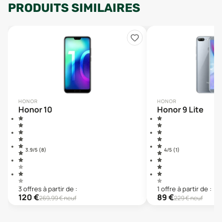
PRODUITS SIMILAIRES
HONOR
HONOR
Honor 10
Honor 9 Lite
3.9
/5 (
8
)
4
/5 (
1
)
3
offre
s
à partir de :
1
offre
à partir de :
120
€
89
€
269,99
€ neuf
229
€ neuf