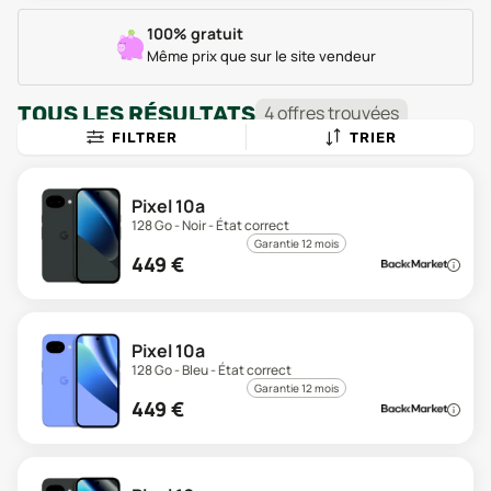
100% gratuit
Même prix que sur le site vendeur
TOUS LES RÉSULTATS
4
offre
s
trouvée
s
FILTRER
TRIER
Pixel 10a
128 Go - Noir - État correct
Garantie 12 mois
449
€
Pixel 10a
128 Go - Bleu - État correct
Garantie 12 mois
449
€