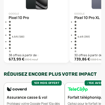
GOOGLE
GOOGLE
Pixel 10 Pro
Pixel 10 Pro XL
4.5
/5 (
120
)
4.4
/5 (
351
)
38
offre
s
à partir de :
30
offre
s
à partir de :
673,99
€
739,86
€
999
€ neuf
1068
€ neuf
RÉDUISEZ ENCORE PLUS VOTRE IMPACT
1ER MOIS OFFERT
-15€ AVEC 
Assurance casse & vol
Forfait téléphonique
Protégez votre Google Pixel 10a dès
Optez pour le forfait le 