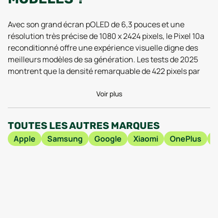
Avec son grand écran pOLED de 6,3 pouces et une
résolution très précise de 1080 x 2424 pixels, le Pixel 10a
reconditionné offre une expérience visuelle digne des
meilleurs modèles de sa génération. Les tests de 2025
montrent que la densité remarquable de 422 pixels par
pouce du Pixel 10a reconditionné garantit une netteté
d’image impressionnante, même pour les amateurs de
Voir plus
détails. La technologie pOLED, quant à elle, séduit par ses
couleurs vives et ses contrastes profonds, offrant un
TOUTES LES AUTRES MARQUES
affichage aussi agréable pour le streaming que pour la
Apple
Samsung
Google
Xiaomi
OnePlus
navigation quotidienne. Les utilisateurs apprécient
également la robustesse de la batterie de 5100 mAh et la
charge rapide intégrée, permettant de tenir facilement
une journée bien remplie, même avec une utilisation
intensive, selon plusieurs retours d’expérience en 2026.
Côté performances, la présence de la puce Google