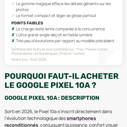
La gomme magique efface les détails gênants sur les
photos
Le format compact et léger se glisse partout
POINTS FAIBLES
La charge reste lente comparée à la concurrence
L'ultra grand-angle déçoit en faible lumière
Très peu d'évolutions par rapport au modèle précédent
Synthèse des tests et avis constatés sur :
Fnac, Presse-Citron,
PhonAndroid, Les Numériques, 01net
et 1 autres
Mise à jour :
Août 2026
POURQUOI FAUT-IL ACHETER
LE GOOGLE PIXEL 10A ?
GOOGLE PIXEL 10A : DESCRIPTION
Sorti en 2026, le Pixel 10a s’inscrit directement dans
l’évolution technologique des
smartphones
reconditionnés
, conjuguant puissance, confort visuel