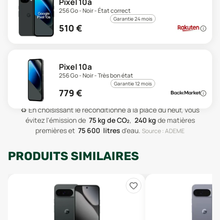
Pixel 10a
256 Go - Noir - État correct
Garantie 24 mois
510
€
Pixel 10a
256 Go - Noir - Très bon état
Garantie 12 mois
779
€
♻️
En choisissant le reconditionné à la place du neuf, vous
évitez l'émission de
75
kg de CO₂
,
240
kg
de matières
premières
et
75 600
litres
d'eau
.
Source : ADEME
PRODUITS SIMILAIRES