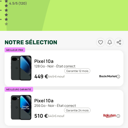
4.5
/5 (
120
)
NOTRE SÉLECTION
MEILLEUR PRIX
Pixel 10a
128 Go - Noir - État correct
Garantie 12 mois
449
€
549
€ neuf
MEILLEURE GARANTIE
Pixel 10a
256 Go - Noir - État correct
Garantie 24 mois
510
€
549
€ neuf