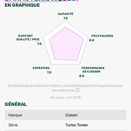
EN GRAPHIQUE
CAPACITÉ
7.5
RAPPORT
POLYVALENCE
QUALITÉ / PRIX
8.0
7.0
ENTRETIEN
PERFORMANCE
DE CUISSON
7.5
8.0
Scores basés sur les benchmarks, caractéristiques techniques et prix en
reconditionné.
Mis à jour :
Juin 2026
GÉNÉRAL
Marque
Cosori
Série
Turbo Tower