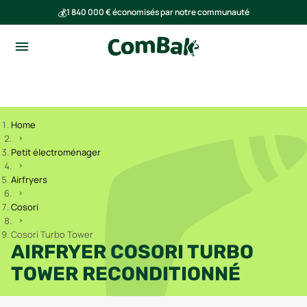
💰
1 840 000 € économisés par notre communauté
🌍
Ensemble, nous avons évité l'émission de 293 tonnes de CO₂
Home
Petit électroménager
Airfryers
Cosori
Cosori Turbo Tower
AIRFRYER COSORI TURBO
TOWER RECONDITIONNÉ