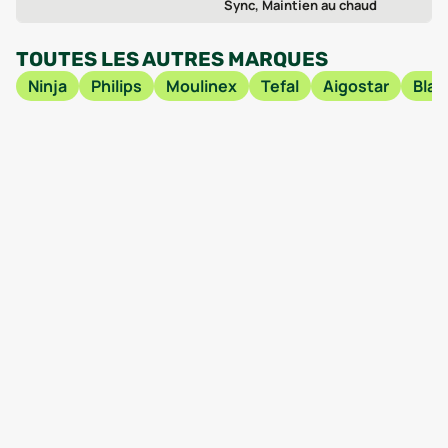
Sync, Maintien au chaud
TOUTES LES AUTRES MARQUES
Ninja
Philips
Moulinex
Tefal
Aigostar
Blac