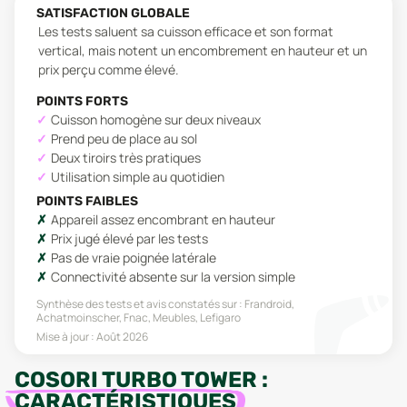
SATISFACTION GLOBALE
Les tests saluent sa cuisson efficace et son format
vertical, mais notent un encombrement en hauteur et un
prix perçu comme élevé.
POINTS FORTS
Cuisson homogène sur deux niveaux
Prend peu de place au sol
Deux tiroirs très pratiques
Utilisation simple au quotidien
POINTS FAIBLES
Appareil assez encombrant en hauteur
Prix jugé élevé par les tests
Pas de vraie poignée latérale
Connectivité absente sur la version simple
Synthèse des tests et avis constatés sur :
Frandroid,
Achatmoinscher, Fnac, Meubles, Lefigaro
Mise à jour :
Août 2026
COSORI TURBO TOWER
:
CARACTÉRISTIQUES