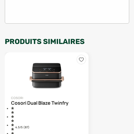
PRODUITS SIMILAIRES
COSORI
Cosori Dual Blaze Twinfry
4.5
/5 (
87
)