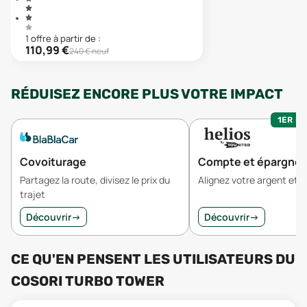
1
offre
à partir de :
110,99
€
240
€ neuf
RÉDUISEZ ENCORE PLUS VOTRE IMPACT
1ER MO
Covoiturage
Compte et épargne
Partagez la route, divisez le prix du
Alignez votre argent et v
trajet
Découvrir
→
Découvrir
→
CE QU'EN PENSENT LES UTILISATEURS
DU
COSORI TURBO TOWER