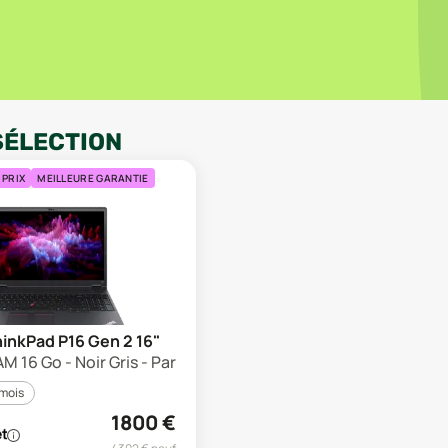
SÉLECTION
 PRIX
MEILLEURE GARANTIE
inkPad P16 Gen 2 16"
M 16 Go - Noir Gris - Parfait état
 mois
1800
€