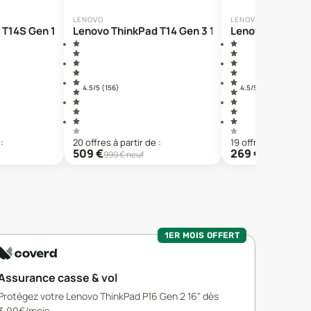
LENOVO
LENOVO
T14S Gen 1 14"
Lenovo ThinkPad T14 Gen 3 14"
Lenovo ThinkPad
4.5
/5 (
156
)
4.5
/5 (
240
)
:
20
offre
s
à partir de :
19
offre
s
à partir de
509
€
269
€
999
€ neuf
999,99
€ neu
1ER MOIS OFFERT
Assurance casse & vol
Protégez votre Lenovo ThinkPad P16 Gen 2 16" dès
3,90€/mois