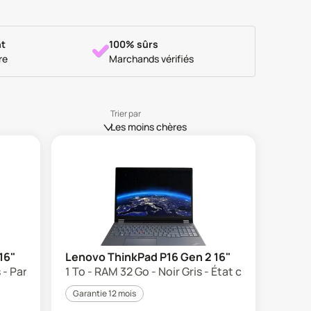
t
100% sûrs
re
Marchands vérifiés
Trier par
Les moins chères
16"
Lenovo ThinkPad P16 Gen 2 16"
 - Parfait état
1 To - RAM 32 Go - Noir Gris - État correct
Garantie 12 mois