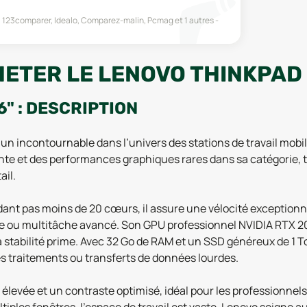
123comparer, Idealo, Comparez-malin, Pcmag
et 1 autres
ETER LE LENOVO THINKPAD P
6" : DESCRIPTION
n incontournable dans l’univers des stations de travail mobi
nte et des performances graphiques rares dans sa catégorie, 
ail.
ant pas moins de 20 cœurs, il assure une vélocité exceptionne
ue ou multitâche avancé. Son GPU professionnel NVIDIA RTX 2
stabilité prime. Avec 32 Go de RAM et un SSD généreux de 1 To, 
 les traitements ou transferts de données lourdes.
 élevée et un contraste optimisé, idéal pour les professionnels 
ples fenêtres, l’espace de travail est vaste. Lenovo soigne au