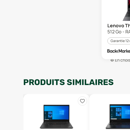
Lenovo Th
512 Go - R
Garantie 12
♻️
En chois
PRODUITS SIMILAIRES