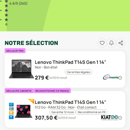
4.6
/5 (
245
)
NOTRE SÉLECTION
MEILLEUR PRIX
Lenovo ThinkPad T14S Gen 1 14"
Noir - Bon état
Garanties légales
279
€
1499
€ neuf
MEILLEURE GARANTIE
RECONDITIONNÉ EN FRANCE
Lenovo ThinkPad T14S Gen 1 14"
512 Go - RAM 32 Go - Noir - État correct
Garantie 12 mois
Reconditionné en FR
307,50
€
1499
€ neuf