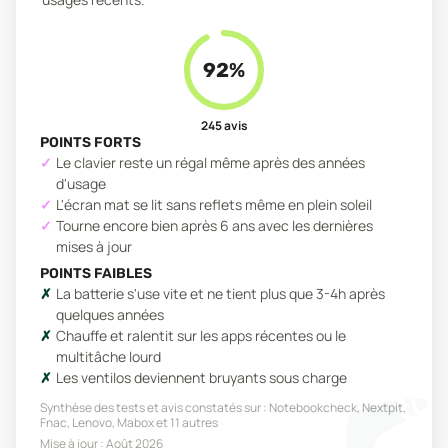
92
%
245
avis
POINTS FORTS
Le clavier reste un régal même après des années
d'usage
L'écran mat se lit sans reflets même en plein soleil
Tourne encore bien après 6 ans avec les dernières
mises à jour
POINTS FAIBLES
La batterie s'use vite et ne tient plus que 3-4h après
quelques années
Chauffe et ralentit sur les apps récentes ou le
multitâche lourd
Les ventilos deviennent bruyants sous charge
Synthèse des tests et avis constatés sur :
Notebookcheck, Nextpit,
Fnac, Lenovo, Mabox
et 11 autres
Mise à jour :
Août 2026