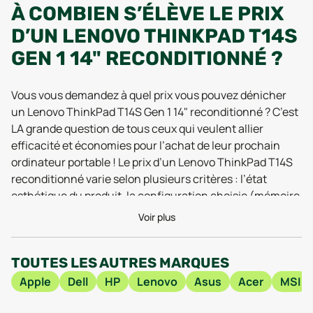
À COMBIEN S’ÉLÈVE LE PRIX
D’UN LENOVO THINKPAD T14S
GEN 1 14" RECONDITIONNÉ ?
Vous vous demandez à quel prix vous pouvez dénicher
un Lenovo ThinkPad T14S Gen 1 14" reconditionné ? C’est
LA grande question de tous ceux qui veulent allier
efficacité et économies pour l’achat de leur prochain
ordinateur portable ! Le prix d’un Lenovo ThinkPad T14S
reconditionné varie selon plusieurs critères : l’état
esthétique du produit, la configuration choisie (mémoire
vive, capacité de stockage, type de processeur) ou
Voir plus
encore la politique du marchand. En règle générale, ce
modèle reconditionné permet de réaliser une économie
TOUTES LES AUTRES MARQUES
de 30 à 60 % comparé au neuf, ce qui offre un accès à
une machine professionnelle performante sans mettre à
Apple
Dell
HP
Lenovo
Asus
Acer
MSI
mal votre portefeuille.