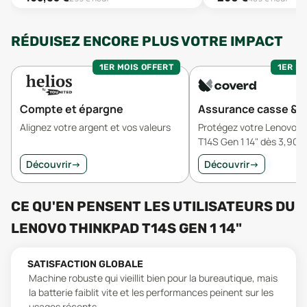
RÉDUISEZ ENCORE PLUS VOTRE IMPACT
1ER MOIS OFFERT
1ER MO
Compte et épargne
Assurance casse & v
Alignez votre argent et vos valeurs
Protégez votre Lenovo T
T14S Gen 1 14" dès 3,90€
Découvrir
→
Découvrir
→
CE QU'EN PENSENT LES UTILISATEURS
DU
LENOVO THINKPAD T14S GEN 1 14"
SATISFACTION GLOBALE
Machine robuste qui vieillit bien pour la bureautique, mais
la batterie faiblit vite et les performances peinent sur les
usages récents.