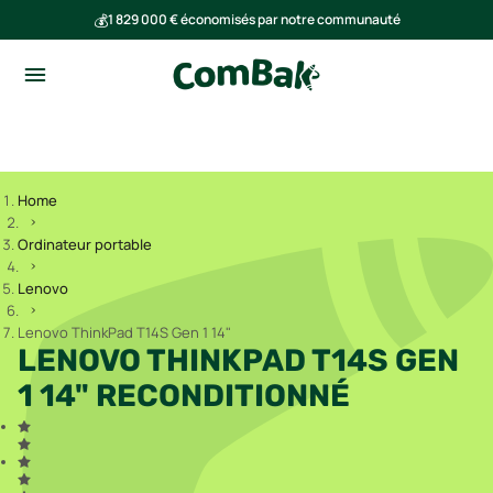
💰
1 829 000 € économisés par notre communauté
🌍
Ensemble, nous avons évité l'émission de 291 tonnes de CO₂
Home
Ordinateur portable
Lenovo
Lenovo ThinkPad T14S Gen 1 14"
LENOVO THINKPAD T14S GEN
1 14" RECONDITIONNÉ