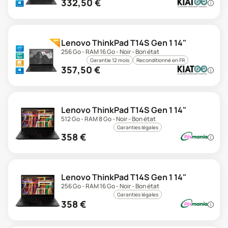
332,50
€
Lenovo ThinkPad T14S Gen 1 14"
256 Go - RAM 16 Go - Noir - Bon état
Garantie 12 mois
Reconditionné en FR
357,50
€
Lenovo ThinkPad T14S Gen 1 14"
512 Go - RAM 8 Go - Noir - Bon état
Garanties légales
358
€
Lenovo ThinkPad T14S Gen 1 14"
256 Go - RAM 16 Go - Noir - Bon état
Garanties légales
358
€