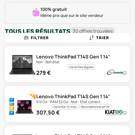
100% gratuit
Même prix que sur le site vendeur
TOUS LES RÉSULTATS
30
offre
s
trouvée
s
FILTRER
TRIER
Lenovo ThinkPad T14S Gen 1 14"
Noir - Bon état
Garanties légales
279
€
Lenovo ThinkPad T14S Gen 1 14"
512 Go - RAM 32 Go - Noir - État correct
Garantie 12 mois
Reconditionné en FR
307,50
€