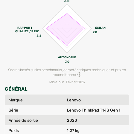
6.0
RAPPORT
ÉCRAN
QUALITÉ / PRIX
7.0
8.5
AUTONOMIE
7.0
Scores basés sur les benchmarks, caractéristiques techniques et prix en
reconditionné.
Mis à jour :
Février 2026
GÉNÉRAL
Marque
Lenovo
Série
Lenovo ThinkPad T14S Gen 1
Année de sortie
2020
Poids
1.27 kg