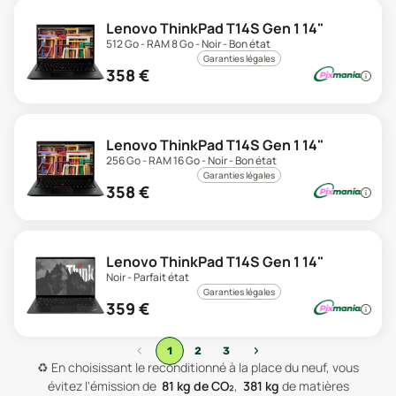
Lenovo ThinkPad T14S Gen 1 14"
512 Go - RAM 8 Go - Noir - Bon état
Garanties légales
358
€
Lenovo ThinkPad T14S Gen 1 14"
256 Go - RAM 16 Go - Noir - Bon état
Garanties légales
358
€
Lenovo ThinkPad T14S Gen 1 14"
Noir - Parfait état
Garanties légales
359
€
‹
›
1
2
3
♻️
En choisissant le reconditionné à la place du neuf, vous
évitez l'émission de
81
kg de CO₂
,
381
kg
de matières