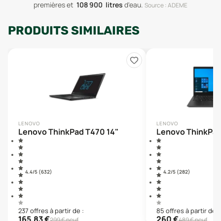
premières
et
108 900
litres
d'eau
.
Source : ADEME
PRODUITS SIMILAIRES
LENOVO
LENOVO
Lenovo ThinkPad T470 14"
Lenovo ThinkPad
4.4
/5 (
632
)
4.2
/5 (
282
)
237
offre
s
à partir de :
85
offre
s
à partir de :
165,83
€
260
€
299
€ neuf
489
€ neuf