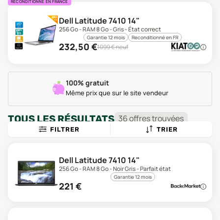
RECONDITIONNÉ EN FRANCE
Dell Latitude 7410 14"
256 Go - RAM 8 Go - Gris - État correct
Garantie 12 mois
Reconditionné en FR
232,50
€
1099
€ neuf
100% gratuit
Même prix que sur le site vendeur
TOUS LES RÉSULTATS
36
offre
s
trouvée
s
FILTRER
TRIER
Dell Latitude 7410 14"
256 Go - RAM 8 Go - Noir Gris - Parfait état
Garantie 12 mois
221
€