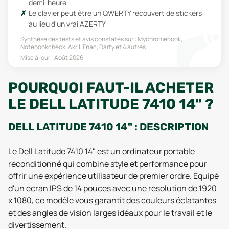
demi-heure
Le clavier peut être un QWERTY recouvert de stickers
au lieu d'un vrai AZERTY
Synthèse des tests et avis constatés sur :
Mychromebook,
Notebookcheck, Akril, Fnac, Darty
et 4 autres
Mise à jour :
Août 2026
POURQUOI FAUT-IL ACHETER
LE DELL LATITUDE 7410 14" ?
DELL LATITUDE 7410 14" : DESCRIPTION
Le Dell Latitude 7410 14" est un ordinateur portable
reconditionné qui combine style et performance pour
offrir une expérience utilisateur de premier ordre. Équipé
d'un écran IPS de 14 pouces avec une résolution de 1920
x 1080, ce modèle vous garantit des couleurs éclatantes
et des angles de vision larges idéaux pour le travail et le
divertissement.