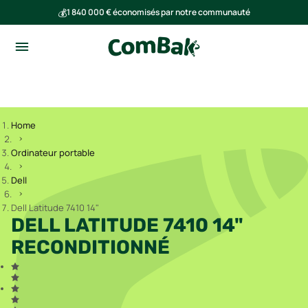
💰
1 840 000 € économisés par notre communauté
🌍
Ensemble, nous avons évité l'émission de 293 tonnes de CO₂
Home
Ordinateur portable
Dell
Dell Latitude 7410 14"
DELL LATITUDE 7410 14"
RECONDITIONNÉ