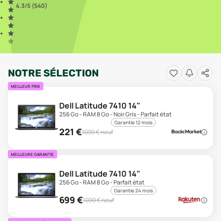
4.3
/5 (
540
)
NOTRE SÉLECTION
MEILLEUR PRIX
Dell Latitude 7410 14"
256 Go - RAM 8 Go - Noir Gris - Parfait état
Garantie 12 mois
221
€
1099
€ neuf
MEILLEURE GARANTIE
Dell Latitude 7410 14"
256 Go - RAM 8 Go - Parfait état
Garantie 24 mois
699
€
1099
€ neuf