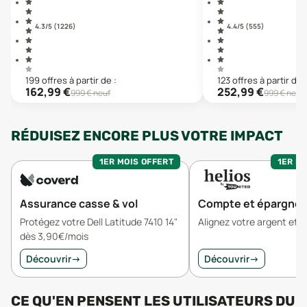
4.3
/5 (
1 226
)
4.4
/5 (
555
)
199
offre
s
à partir de :
123
offre
s
à partir de :
162,99
€
252,99
€
999
€ neuf
999
€ neuf
RÉDUISEZ ENCORE PLUS VOTRE IMPACT
1ER MOIS OFFERT
1ER MO
Assurance casse & vol
Compte et épargne
Protégez votre Dell Latitude 7410 14"
Alignez votre argent et v
dès 3,90€/mois
Découvrir
→
Découvrir
→
CE QU'EN PENSENT LES UTILISATEURS
DU