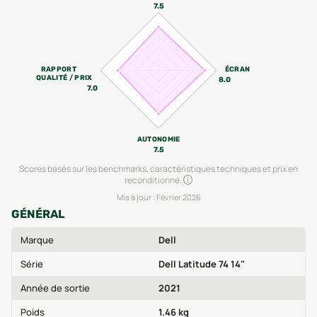
7.5
RAPPORT
ÉCRAN
QUALITÉ / PRIX
8.0
7.0
AUTONOMIE
7.5
Scores basés sur les benchmarks, caractéristiques techniques et prix en
reconditionné.
Mis à jour :
Février 2026
GÉNÉRAL
Marque
Dell
Série
Dell Latitude 74 14"
Année de sortie
2021
Poids
1.46 kg