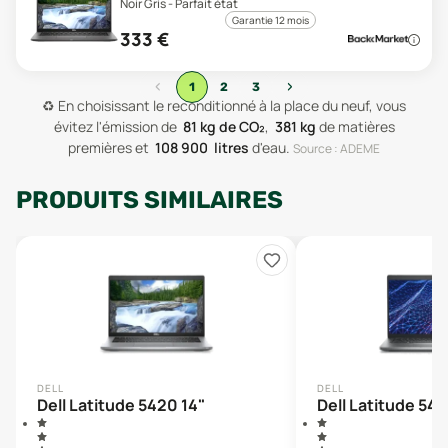
Noir Gris - Parfait état
Garantie 12 mois
333
€
‹
›
1
2
3
♻️
En choisissant le reconditionné à la place du neuf, vous
évitez l'émission de
81
kg de CO₂
,
381
kg
de matières
premières
et
108 900
litres
d'eau
.
Source : ADEME
PRODUITS SIMILAIRES
DELL
DELL
Dell Latitude 5420 14"
Dell Latitude 543