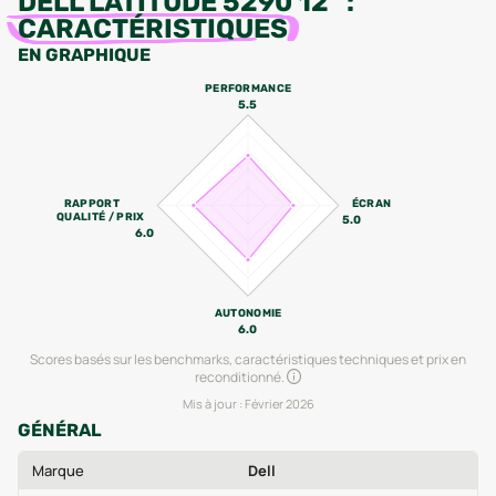
DELL LATITUDE 5290 12"
:
CARACTÉRISTIQUES
EN GRAPHIQUE
PERFORMANCE
5.5
RAPPORT
ÉCRAN
QUALITÉ / PRIX
5.0
6.0
AUTONOMIE
6.0
Scores basés sur les benchmarks, caractéristiques techniques et prix en
reconditionné.
Mis à jour :
Février 2026
GÉNÉRAL
Marque
Dell