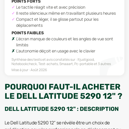
POINTS FORTS
Le tactile réagit vite et avec précision
Il reste silencieux même en travaillant plusieurs heures
Compact et léger, il se glisse partout pour les
déplacements
POINTS FAIBLES
L'écran manque de couleurs et les angles de vue sont
limités
L'autonomie déçoit en usage avec le clavier
Synthèse des tests et avis constatés sur :
Itjustgood,
Notebookcheck, Test-achats, Smaaart, Pc-portable
et 3 autres
Mise à jour :
Août 2026
POURQUOI FAUT-IL ACHETER
LE DELL LATITUDE 5290 12" ?
DELL LATITUDE 5290 12" : DESCRIPTION
Le Dell Latitude 5290 12" se révèle être un choix de