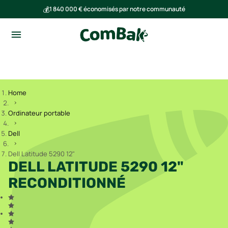
💰
1 840 000 € économisés par notre communauté
🌍
Ensemble, nous avons évité l'émission de 293 tonnes de CO₂
Home
Ordinateur portable
Dell
Dell Latitude 5290 12"
DELL LATITUDE 5290 12"
RECONDITIONNÉ