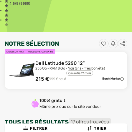
4.6
/5 (
9 989
)
NOTRE SÉLECTION
MEILLEUR PRIX
MEILLEURE GARANTIE
Dell Latitude 5290 12"
256 Go - RAM 8 Go - Noir Gris - Très bon état
Garantie 12 mois
215
€
999
€ neuf
100% gratuit
Même prix que sur le site vendeur
TOUS LES RÉSULTATS
17
offre
s
trouvée
s
FILTRER
TRIER