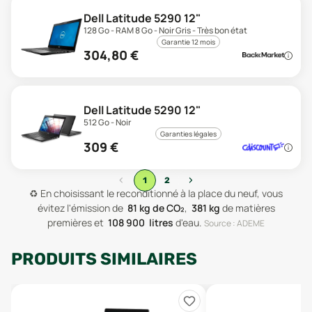
Dell Latitude 5290 12"
128 Go - RAM 8 Go - Noir Gris - Très bon état
Garantie 12 mois
304,80
€
Dell Latitude 5290 12"
512 Go - Noir
Garanties légales
309
€
‹
›
1
2
♻️
En choisissant le reconditionné à la place du neuf, vous
évitez l'émission de
81
kg de CO₂
,
381
kg
de matières
premières
et
108 900
litres
d'eau
.
Source : ADEME
PRODUITS SIMILAIRES