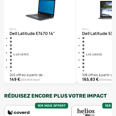
DELL
DELL
Dell Latitude E7470 14"
Dell Latitude 531
4.4
/5 (
8 707
)
4.1
/5 (
49 012
)
245
offre
s
à partir de :
108
offre
s
à partir de 
149
€
165,83
€
239,90
€ neuf
273
€ neuf
RÉDUISEZ ENCORE PLUS VOTRE IMPACT
1ER MOIS OFFERT
1ER MO