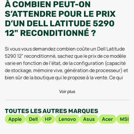
À COMBIEN PEUT-ON
S’ATTENDRE POUR LE PRIX
D’UN DELL LATITUDE 5290
12" RECONDITIONNÉ ?
Si vous vous demandez combien coûte un Dell Latitude
5290 12" reconditionné, sachez que le prix de ce modèle
varie en fonction de l’état, de la configuration (capacité
de stockage, mémoire vive, génération de processeur) et
bien sûr de la boutique qui le propose à la vente. Ce qui
est certain, c’est que choisir un ordinateur portable
reconditionné comme le Dell Latitude 5290 12", c’est
Voir plus
miser sur l’intelligence économique : les offres de
reconditionné permettent souvent de profiter d’une
TOUTES LES AUTRES MARQUES
remise intéressante par rapport au neuf, tout en
Apple
Dell
HP
Lenovo
Asus
Acer
MSI
accédant à un produit haut de gamme, conçu pour les
professionnels. Pas mal pour un PC au design sobre,