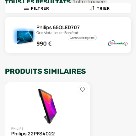
TOUS LES RÉSULTATS
1
offre
trouvée
FILTRER
TRIER
Philips 65OLED707
Gris Métallique - Bon état
Garanties légales
990
€
PRODUITS SIMILAIRES
PHILIPS
Philips 22PFS4022