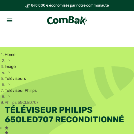
💰
1 840 000 € économisés par notre communauté
🌍
Ensemble, nous avons évité l'émission de 293 tonnes de CO₂
Home
Image
Téléviseurs
Téléviseur Philips
Philips 65OLED707
TÉLÉVISEUR PHILIPS
65OLED707 RECONDITIONNÉ