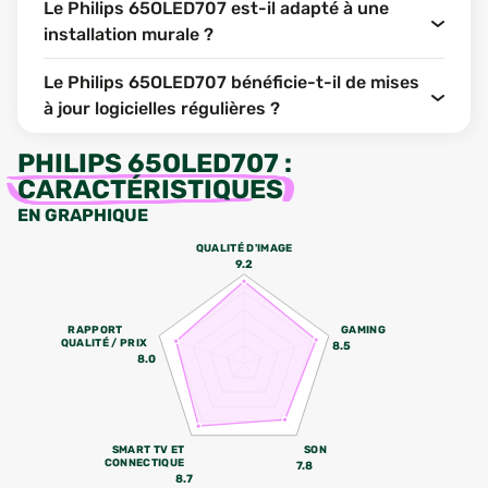
Le Philips 65OLED707 est-il adapté à une
installation murale ?
Le Philips 65OLED707 bénéficie-t-il de mises
à jour logicielles régulières ?
PHILIPS 65OLED707
:
CARACTÉRISTIQUES
EN GRAPHIQUE
QUALITÉ D'IMAGE
9.2
RAPPORT
GAMING
QUALITÉ / PRIX
8.5
8.0
SMART TV ET
SON
CONNECTIQUE
7.8
8.7