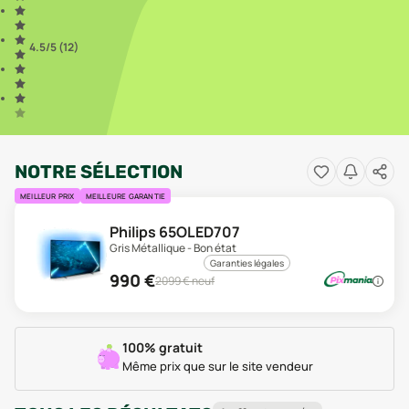
4.5
/5 (
12
)
NOTRE SÉLECTION
MEILLEUR PRIX
MEILLEURE GARANTIE
Philips 65OLED707
Gris Métallique - Bon état
Garanties légales
990
€
2099
€ neuf
100% gratuit
Même prix que sur le site vendeur