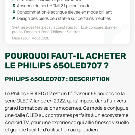
Absence de port HDMI 2.1 pleine bande
Consommation électrique élevée en mode brillant
Design des pieds peu stable sur certains meubles
Synthèse des tests et avis constatés sur :
Lcd-compare, Bonne-
promo, Frandroid, Fnac, Philips
et 3 autres
Mise à jour :
Août 2026
POURQUOI FAUT-IL ACHETER
LE PHILIPS 65OLED707 ?
PHILIPS 65OLED707 : DESCRIPTION
Le Philips 65OLED707 est un téléviseur 65 pouces de la
série OLED 7, lancé en 2022, qui s’impose dans l’univers
grand format des salons modernes. Ce modèle conjugue
une dalle OLED aux contrastes parfaits à un écosystème
Android TV, pour une expérience qui allie finesse visuelle
et grande facilité d’utilisation au quotidien.