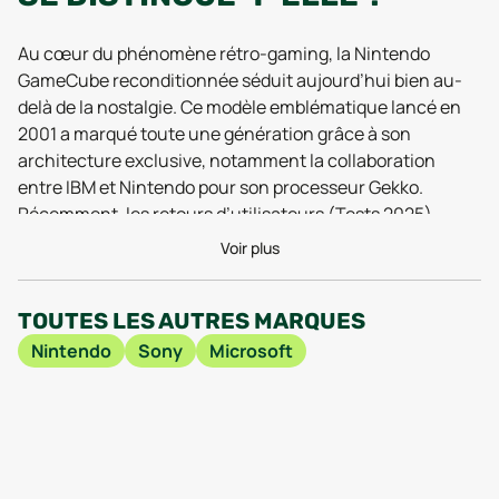
Au cœur du phénomène rétro-gaming, la Nintendo
GameCube reconditionnée séduit aujourd’hui bien au-
delà de la nostalgie. Ce modèle emblématique lancé en
2001 a marqué toute une génération grâce à son
architecture exclusive, notamment la collaboration
entre IBM et Nintendo pour son processeur Gekko.
Récemment, les retours d’utilisateurs (Tests 2025)
mettent en avant la stabilité et la robustesse de cette
Voir plus
console, même après des années de bons et loyaux
services. Avec ses 24 MB de RAM dédiés à la rapidité
TOUTES LES AUTRES MARQUES
d’affichage et son chipset graphique Flipper cadencé à
162 MHz, la GameCube continue d’offrir des sessions de
Nintendo
Sony
Microsoft
jeu fluides, particulièrement sur les titres iconiques
remis en avant lors des dernières conventions gaming
2026.
Le vrai plus du reconditionné ? Chaque modèle est