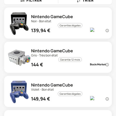
FILTRER
TRIER
Nintendo GameCube
Noir - Bon état
Garanties légales
139,94
€
Nintendo GameCube
Gris - Très bon état
Garantie 12 mois
144
€
Nintendo GameCube
Violet - Bon état
Garanties légales
149,94
€