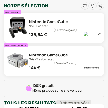
NOTRE SÉLECTION
MEILLEUR PRIX
Nintendo GameCube
Noir - Bon état
Garanties légales
139,94
€
MEILLEURE GARANTIE
Nintendo GameCube
Gris - Très bon état
Garantie 12 mois
144
€
100% gratuit
Même prix que sur le site vendeur
TOUS LES RÉSULTATS
10
offre
s
trouvée
s