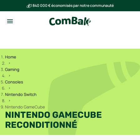
💰
1 840 000 € économisés par notre communauté
🌍
Ensemble, nous avons évité l'émission de 293 tonnes de CO₂
Home
Gaming
Consoles
Nintendo Switch
Nintendo GameCube
NINTENDO GAMECUBE
RECONDITIONNÉ