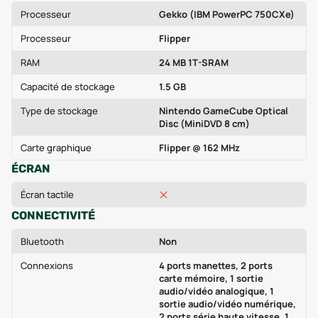
Processeur
Gekko (IBM PowerPC 750CXe)
Processeur
Flipper
RAM
24 MB 1T-SRAM
Capacité de stockage
1.5 GB
Type de stockage
Nintendo GameCube Optical
Disc (MiniDVD 8 cm)
Carte graphique
Flipper @ 162 MHz
ÉCRAN
Écran tactile
CONNECTIVITÉ
Bluetooth
Non
Connexions
4 ports manettes, 2 ports
carte mémoire, 1 sortie
audio/vidéo analogique, 1
sortie audio/vidéo numérique,
2 ports série haute vitesse, 1