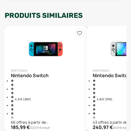
PRODUITS SIMILAIRES
NINTENDO
NINTENDO
Nintendo Switch
Nintendo Switch
4.3
/5 (
280
)
4.8
/5 (
976
)
66
offre
s
à partir de :
43
offre
s
à partir de :
185,99
€
240,97
€
327,11
€ neuf
349
€ neuf