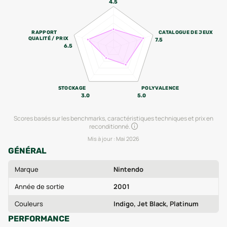
4.5
RAPPORT
CATALOGUE DE JEUX
QUALITÉ / PRIX
7.5
6.5
STOCKAGE
POLYVALENCE
3.0
5.0
Scores basés sur les benchmarks, caractéristiques techniques et prix en
reconditionné.
Mis à jour :
Mai 2026
GÉNÉRAL
Marque
Nintendo
Année de sortie
2001
Couleurs
Indigo, Jet Black, Platinum
PERFORMANCE