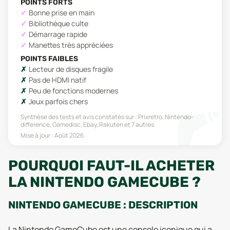
POINTS FORTS
Bonne prise en main
Bibliothèque culte
Démarrage rapide
Manettes très appréciées
POINTS FAIBLES
Lecteur de disques fragile
Pas de HDMI natif
Peu de fonctions modernes
Jeux parfois chers
Synthèse des tests et avis constatés sur :
Prixretro, Nintendo-
difference, Gamedisc, Ebay, Rakuten
et 7 autres
Mise à jour :
Août 2026
POURQUOI FAUT-IL ACHETER
LA NINTENDO GAMECUBE ?
NINTENDO GAMECUBE : DESCRIPTION
La Nintendo GameCube est une console iconique qui a