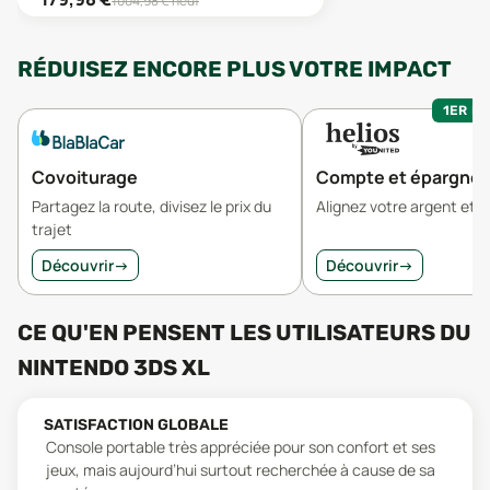
1004,98
€ neuf
RÉDUISEZ ENCORE PLUS VOTRE IMPACT
1ER MO
Covoiturage
Compte et épargne
Partagez la route, divisez le prix du
Alignez votre argent et v
trajet
Découvrir
→
Découvrir
→
CE QU'EN PENSENT LES UTILISATEURS
DU
NINTENDO 3DS XL
SATISFACTION GLOBALE
Console portable très appréciée pour son confort et ses
jeux, mais aujourd’hui surtout recherchée à cause de sa