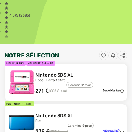
4.3
/5 (
2 595
)
NOTRE SÉLECTION
MEILLEUR PRIX
MEILLEURE GARANTIE
Nintendo 3DS XL
Rose - Parfait état
Garantie 12 mois
271
€
1005
€ neuf
PARTENAIRE DU MOIS
Nintendo 3DS XL
Bleu
Garanties légales
279
€
1005
€ neuf