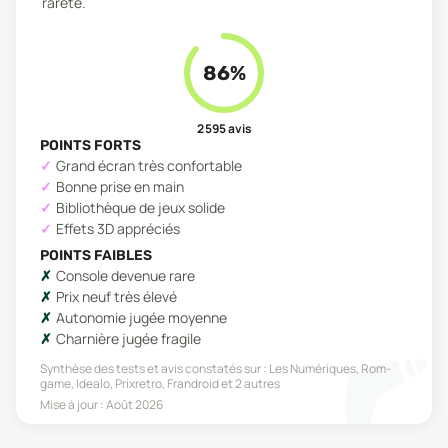
rareté.
86
%
2 595
avis
POINTS FORTS
Grand écran très confortable
Bonne prise en main
Bibliothèque de jeux solide
Effets 3D appréciés
POINTS FAIBLES
Console devenue rare
Prix neuf très élevé
Autonomie jugée moyenne
Charnière jugée fragile
Synthèse des tests et avis constatés sur :
Les Numériques, Rom-
game, Idealo, Prixretro, Frandroid
et 2 autres
Mise à jour :
Août 2026