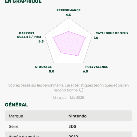
EN GRAPHIQUE
PERFORMANCE
4.5
RAPPORT
CATALOGUE DE JEUX
QUALITÉ / PRIX
7.0
6.5
STOCKAGE
POLYVALENCE
5.0
6.5
Scores basés sur les benchmarks, caractéristiques techniques et prix en
reconditionné.
Mis à jour :
Mai 2026
GÉNÉRAL
Marque
Nintendo
Série
3DS
Année de sortie
2012