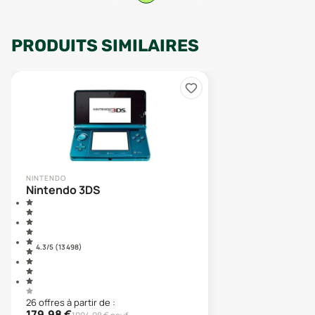
PRODUITS SIMILAIRES
NINTENDO
Nintendo 3DS
4.3
/5 (
13 498
)
26
offre
s
à partir de :
179,98
€