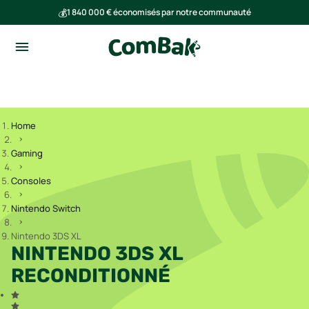
💰
1 840 000 € économisés par notre communauté
🌍
Ensemble, nous avons évité l'émission de 293 tonnes de CO₂
Home
Gaming
Consoles
Nintendo Switch
Nintendo 3DS XL
NINTENDO 3DS XL
RECONDITIONNÉ